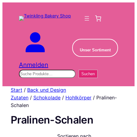
Unser Sortiment
Anmelden
Suchen
Suchen
Start
/
Back und Design
Zutaten
/
Schokolade
/
Hohlkörper
/ Pralinen-
Schalen
Pralinen-Schalen
Sortieren nach