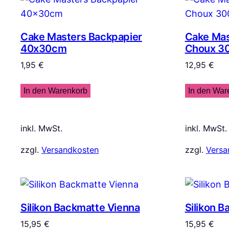
Cake Masters Backpapier
Cake Mast
40x30cm
Choux 3
1,95
€
12,95
€
In den Warenkorb
In den War
inkl. MwSt.
inkl. MwSt.
zzgl.
Versandkosten
zzgl.
Versa
Silikon Backmatte Vienna
Silikon 
15,95
€
15,95
€