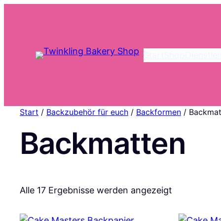
Start
Shop
Dienstle
Start
/
Backzubehör für euch
/
Backformen
/ Backmat
Backmatten
Nach
Alle 17 Ergebnisse werden angezeigt
Aktualität
sortiert