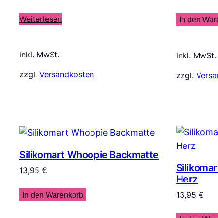
Weiterlesen
In den War
inkl. MwSt.
inkl. MwSt.
zzgl.
Versandkosten
zzgl.
Versa
Silikomart Whoopie Backmatte
Silikoma
13,95
€
Herz
13,95
€
In den Warenkorb