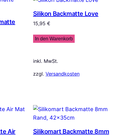
Silikon Backmatte Love
kmatte
15,95
€
In den Warenkorb
inkl. MwSt.
zzgl.
Versandkosten
te Air
Silikomart Backmatte 8mm