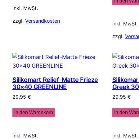
In den War
inkl. MwSt.
zzgl.
Versandkosten
inkl. MwSt.
zzgl.
Versa
Silikomart Relief-Matte Frieze
Silikomar
30×40 GREENLINE
Greek 3
29,95
€
29,95
€
In den Warenkorb
In den War
inkl. MwSt.
inkl. MwSt.