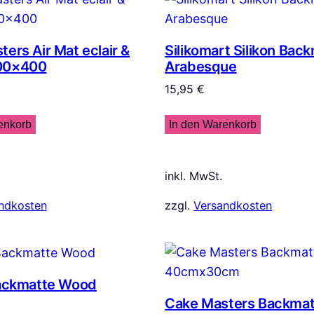
ers Air Mat eclair &
Silikomart Silikon Bac
00×400
Arabesque
15,95
€
enkorb
In den Warenkorb
inkl. MwSt.
ndkosten
zzgl.
Versandkosten
Backmatte Wood
Cake Masters Backmat