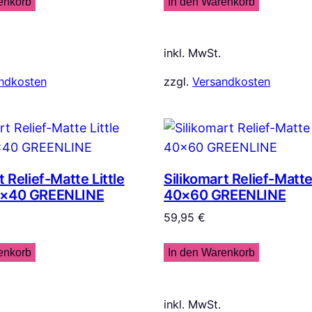
enkorb
In den Warenkorb
inkl. MwSt.
ndkosten
zzgl.
Versandkosten
t Relief-Matte Little
Silikomart Relief-Matt
0×40 GREENLINE
40×60 GREENLINE
59,95
€
enkorb
In den Warenkorb
inkl. MwSt.