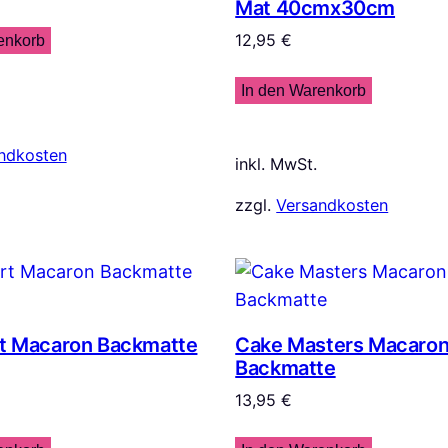
Mat 40cmx30cm
12,95
€
enkorb
In den Warenkorb
ndkosten
inkl. MwSt.
zzgl.
Versandkosten
rt Macaron Backmatte
Cake Masters Macaro
Backmatte
13,95
€