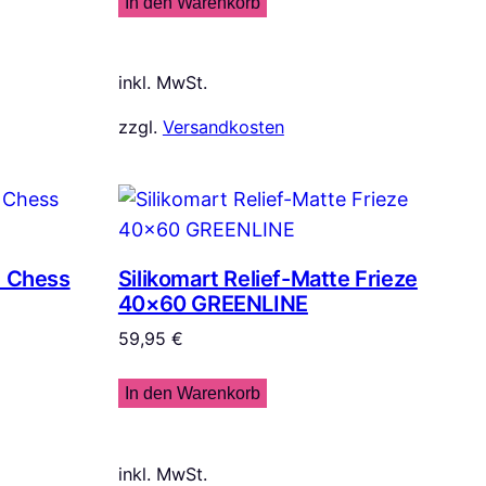
In den Warenkorb
inkl. MwSt.
zzgl.
Versandkosten
e Chess
Silikomart Relief-Matte Frieze
40×60 GREENLINE
59,95
€
In den Warenkorb
inkl. MwSt.