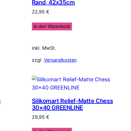
Rand, 42x35cm
22,95
€
In den Warenkorb
inkl. MwSt.
zzgl.
Versandkosten
n
Silikomart Relief-Matte Chess
30×40 GREENLINE
29,95
€