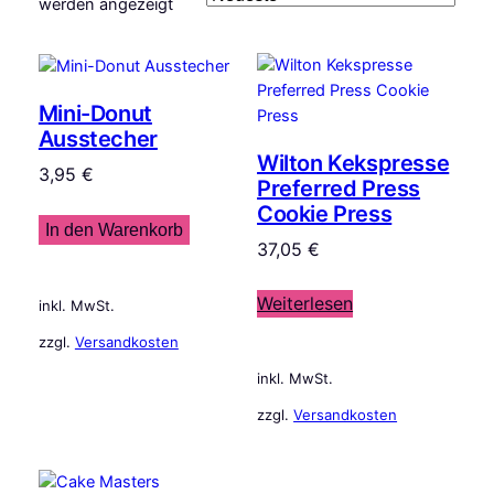
Nach
werden angezeigt
Aktualität
sortiert
Mini-Donut
Ausstecher
Wilton Kekspresse
3,95
€
Preferred Press
Cookie Press
In den Warenkorb
37,05
€
Weiterlesen
inkl. MwSt.
zzgl.
Versandkosten
inkl. MwSt.
zzgl.
Versandkosten