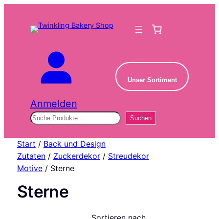
Unser Sortiment
Anmelden
Suchen
Suchen
Start
/
Back und Design
Zutaten
/
Zuckerdekor
/
Streudekor
Motive
/ Sterne
Sterne
Sortieren nach