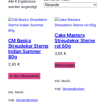
Alle 8 Ergebnisse
Nach
werden angezeigt
Aktualität
sortiert
Cake Masters
CM Basics
Streudekor Sterne
Streudekor Sterne
rot 60g
Indian Summer
3,95
€
80g
2,45
€
Weiterlesen
In den Warenkorb
inkl. MwSt.
zzgl.
Versandkosten
inkl. MwSt.
zzgl.
Versandkosten