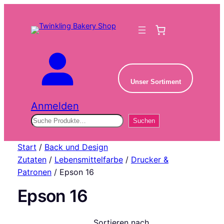
Unser Sortiment
Anmelden
Suchen
Suchen
Start
/
Back und Design
Zutaten
/
Lebensmittelfarbe
/
Drucker &
Patronen
/ Epson 16
Epson 16
Sortieren nach