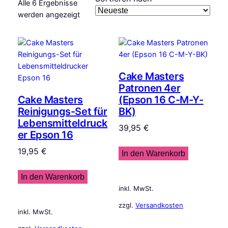
Alle 6 Ergebnisse
Nach
werden angezeigt
Aktualität
sortiert
Cake Masters
Patronen 4er
Cake Masters
(Epson 16 C-M-Y-
Reinigungs-Set für
BK)
Lebensmitteldruck
39,95
€
er Epson 16
19,95
€
In den Warenkorb
In den Warenkorb
inkl. MwSt.
zzgl.
Versandkosten
inkl. MwSt.