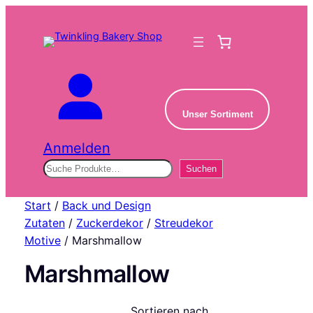
Unser Sortiment
Anmelden
Suchen
Suchen
Start
/
Back und Design
Zutaten
/
Zuckerdekor
/
Streudekor
Motive
/ Marshmallow
Marshmallow
Sortieren nach