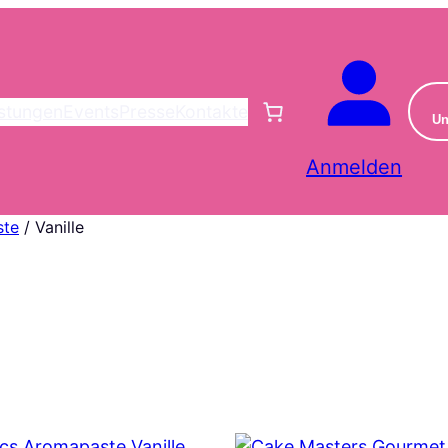
istungen
Events
Presse
Kontakte
Un
Anmelden
ste
/ Vanille