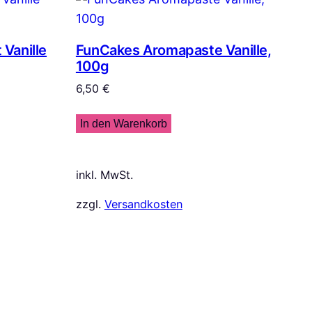
Vanille
FunCakes Aromapaste Vanille,
100g
6,50
€
In den Warenkorb
inkl. MwSt.
zzgl.
Versandkosten