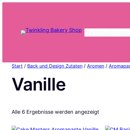
Start
Shop
Dienstle
Start
/
Back und Design Zutaten
/
Aromen
/
Aromapa
Vanille
Nach
Alle 6 Ergebnisse werden angezeigt
Aktualität
sortiert