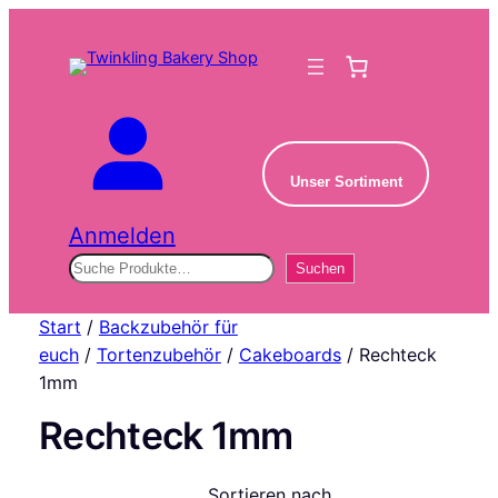
Unser Sortiment
Anmelden
Suchen
Suchen
Start
/
Backzubehör für
euch
/
Tortenzubehör
/
Cakeboards
/ Rechteck
1mm
Rechteck 1mm
Sortieren nach