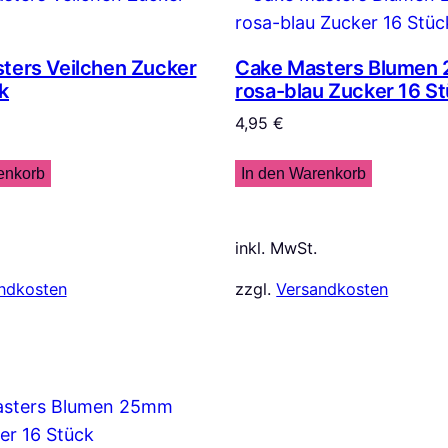
ters Veilchen Zucker
Cake Masters Blumen
k
rosa-blau Zucker 16 S
4,95
€
enkorb
In den Warenkorb
inkl. MwSt.
ndkosten
zzgl.
Versandkosten