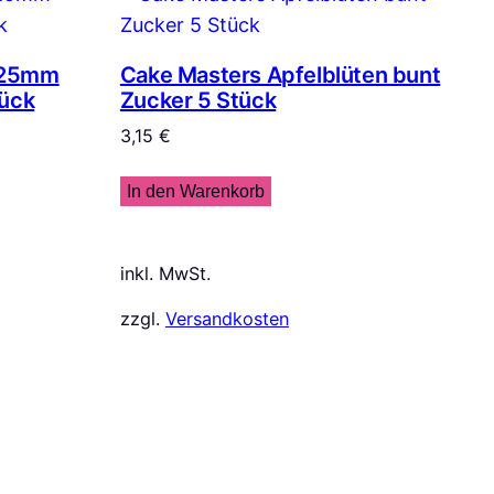
 25mm
Cake Masters Apfelblüten bunt
tück
Zucker 5 Stück
3,15
€
In den Warenkorb
inkl. MwSt.
zzgl.
Versandkosten