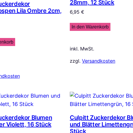
28mm, 12 Stück
Zuckerdekor
spen Lila Ombre 2cm,
6,95
€
In den Warenkorb
enkorb
inkl. MwSt.
zzgl.
Versandkosten
ndkosten
Zuckerdekor Blumen
Culpitt Zuckerdekor B
er Violett, 16 Stück
und Blätter Limettengr
Stück