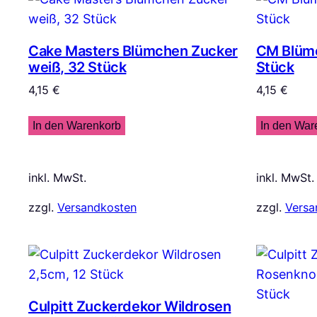
Cake Masters Blümchen Zucker
CM Blümc
weiß, 32 Stück
Stück
4,15
€
4,15
€
In den Warenkorb
In den War
inkl. MwSt.
inkl. MwSt.
zzgl.
Versandkosten
zzgl.
Versa
Culpitt Zuckerdekor Wildrosen