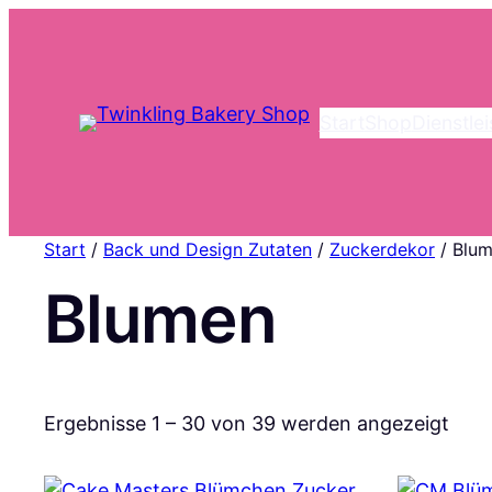
Start
Shop
Dienstle
Start
/
Back und Design Zutaten
/
Zuckerdekor
/ Blu
Blumen
Nac
Ergebnisse 1 – 30 von 39 werden angezeigt
Aktu
sorti