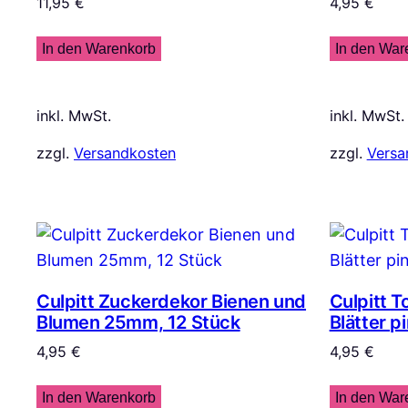
11,95
€
4,95
€
In den Warenkorb
In den War
inkl. MwSt.
inkl. MwSt.
zzgl.
Versandkosten
zzgl.
Versa
Culpitt Zuckerdekor Bienen und
Culpitt 
Blumen 25mm, 12 Stück
Blätter p
4,95
€
4,95
€
In den Warenkorb
In den War