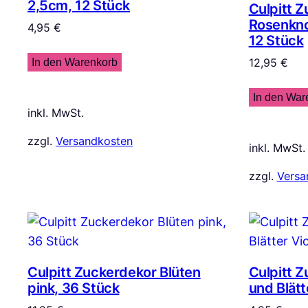
2,5cm, 12 Stück
Culpitt 
Rosenkno
4,95
€
12 Stück
12,95
€
In den Warenkorb
In den War
inkl. MwSt.
zzgl.
Versandkosten
inkl. MwSt.
zzgl.
Versa
Culpitt Zuckerdekor Blüten
Culpitt 
pink, 36 Stück
und Blätt