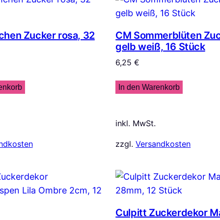
hen Zucker rosa, 32
CM Sommerblüten Zuc
gelb weiß, 16 Stück
6,25
€
enkorb
In den Warenkorb
inkl. MwSt.
ndkosten
zzgl.
Versandkosten
Culpitt Zuckerdekor M