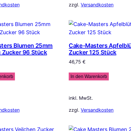
ndkosten
zzgl.
Versandkosten
sters Blumen 25mm
Cake-Masters Apfelbl
u Zucker 96 Stück
Zucker 125 Stück
46,75
€
enkorb
In den Warenkorb
inkl. MwSt.
ndkosten
zzgl.
Versandkosten