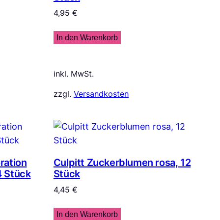
4,95
€
In den Warenkorb
inkl. MwSt.
zzgl.
Versandkosten
ration
Culpitt Zuckerblumen rosa, 12
4 Stück
Stück
4,45
€
In den Warenkorb