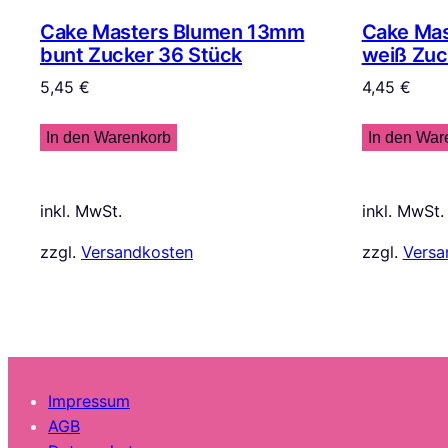
Cake Masters Blumen 13mm
Cake Ma
bunt Zucker 36 Stück
weiß Zuc
5,45
€
4,45
€
In den Warenkorb
In den War
inkl. MwSt.
inkl. MwSt.
zzgl.
Versandkosten
zzgl.
Versa
Impressum
AGB