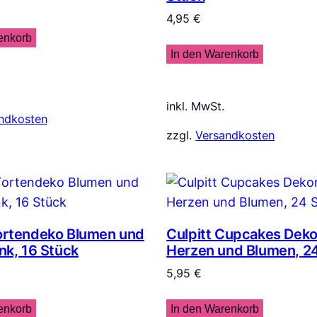
4,95
€
enkorb
In den Warenkorb
inkl. MwSt.
ndkosten
zzgl.
Versandkosten
Tortendeko Blumen und
Culpitt Cupcakes Deko
ink, 16 Stück
Herzen und Blumen, 2
5,95
€
enkorb
In den Warenkorb