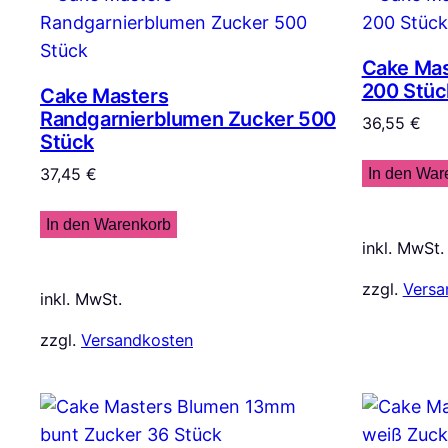
Cake Mas
200 Stüc
Cake Masters
Randgarnierblumen Zucker 500
36,55
€
Stück
37,45
€
In den War
In den Warenkorb
inkl. MwSt.
zzgl.
Versa
inkl. MwSt.
zzgl.
Versandkosten