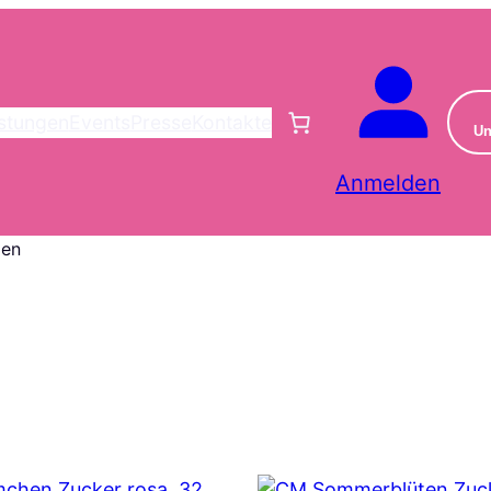
istungen
Events
Presse
Kontakte
Un
Anmelden
men
h
alität
ert