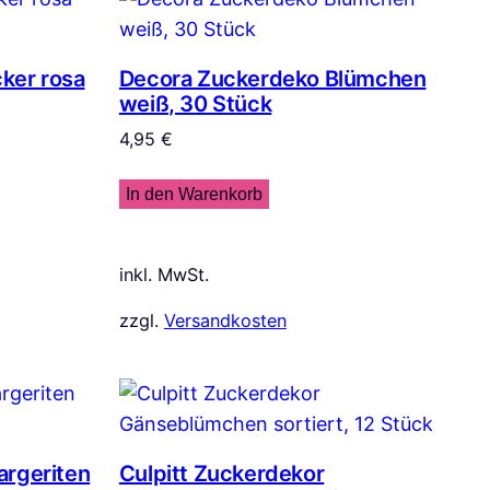
ker rosa
Decora Zuckerdeko Blümchen
weiß, 30 Stück
4,95
€
In den Warenkorb
inkl. MwSt.
zzgl.
Versandkosten
argeriten
Culpitt Zuckerdekor