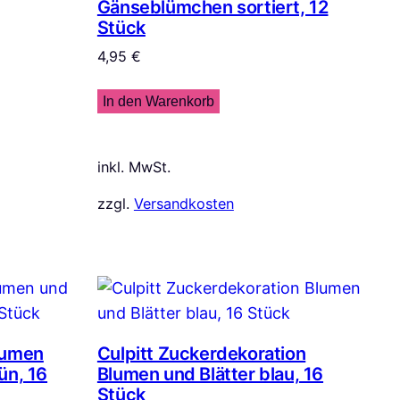
Gänseblümchen sortiert, 12
Stück
4,95
€
In den Warenkorb
inkl. MwSt.
zzgl.
Versandkosten
lumen
Culpitt Zuckerdekoration
ün, 16
Blumen und Blätter blau, 16
Stück