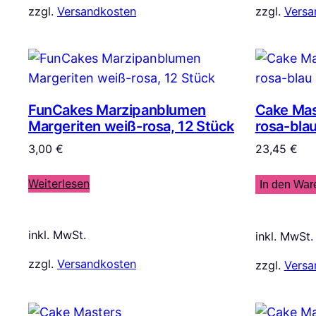
zzgl.
Versandkosten
zzgl.
Versa
FunCakes Marzipanblumen
Cake Ma
Margeriten weiß-rosa, 12 Stück
rosa-bla
3,00
€
23,45
€
Weiterlesen
In den War
inkl. MwSt.
inkl. MwSt.
zzgl.
Versandkosten
zzgl.
Versa