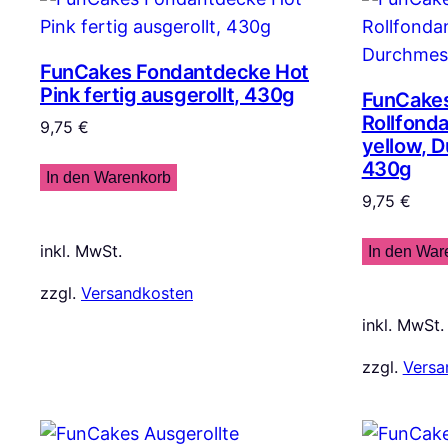
FunCakes Fondantdecke Hot
Pink fertig ausgerollt, 430g
FunCakes
Rollfond
9,75
€
yellow, 
430g
In den Warenkorb
9,75
€
inkl. MwSt.
In den War
zzgl.
Versandkosten
inkl. MwSt.
zzgl.
Versa