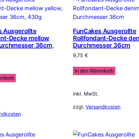
 Ausgerollte
FunCakes Ausgerollte
ant-Decke mellow
Rollfondant-Decke den
Durchmesser 36cm,
Durchmesser 36cm
9,75
€
In den Warenkorb
enkorb
inkl. MwSt.
zzgl.
Versandkosten
ndkosten