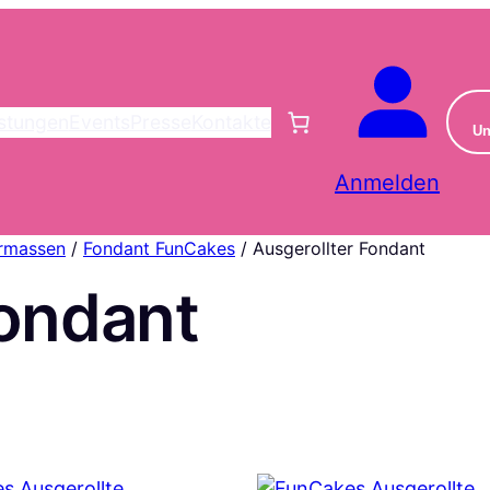
istungen
Events
Presse
Kontakte
Un
Anmelden
ermassen
/
Fondant FunCakes
/ Ausgerollter Fondant
Fondant