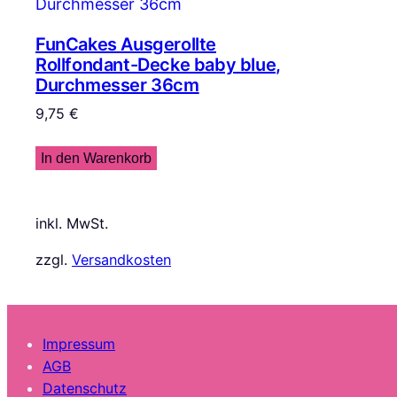
FunCakes Ausgerollte
Rollfondant-Decke baby blue,
Durchmesser 36cm
9,75
€
In den Warenkorb
inkl. MwSt.
zzgl.
Versandkosten
Impressum
AGB
Datenschutz