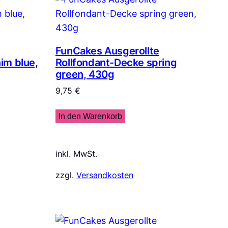
FunCakes Ausgerollte
im blue,
Rollfondant-Decke spring
green, 430g
9,75
€
In den Warenkorb
inkl. MwSt.
zzgl.
Versandkosten