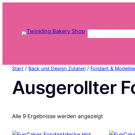
Start
Shop
Dienstle
Start
/
Back und Design Zutaten
/
Fondant & Modelli
Ausgerollter 
Nach
Alle 9 Ergebnisse werden angezeigt
Aktualität
sortiert