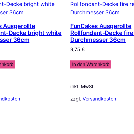
 Ausgerollte
FunCakes Ausgerollte
ant-Decke bright white
Rollfondant-Decke fire
sser 36cm
Durchmesser 36cm
9,75
€
enkorb
In den Warenkorb
inkl. MwSt.
ndkosten
zzgl.
Versandkosten