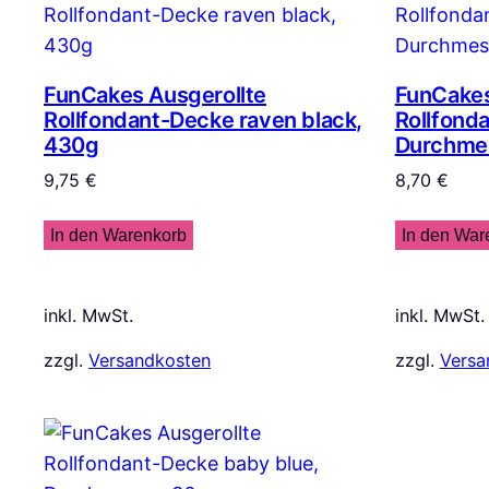
FunCakes Ausgerollte
FunCakes
Rollfondant-Decke raven black,
Rollfond
430g
Durchme
9,75
€
8,70
€
In den Warenkorb
In den War
inkl. MwSt.
inkl. MwSt.
zzgl.
Versandkosten
zzgl.
Versa