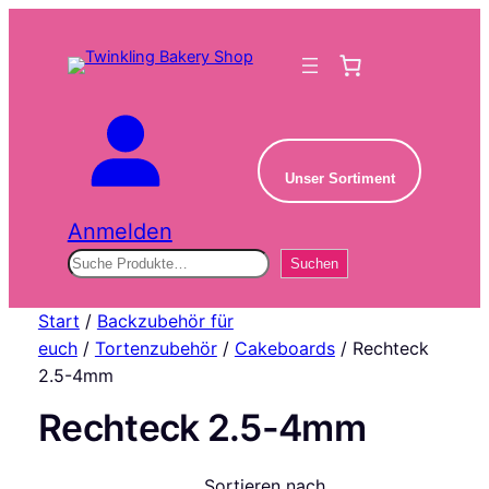
Unser Sortiment
Anmelden
Suchen
Suchen
Start
/
Backzubehör für
euch
/
Tortenzubehör
/
Cakeboards
/ Rechteck
2.5-4mm
Rechteck 2.5-4mm
Sortieren nach