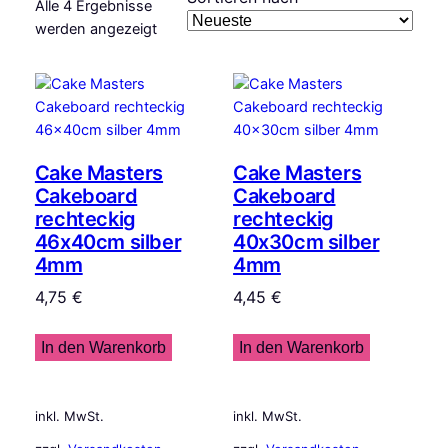
Alle 4 Ergebnisse
Nach
werden angezeigt
Aktualität
sortiert
Cake Masters
Cake Masters
Cakeboard
Cakeboard
rechteckig
rechteckig
46x40cm silber
40x30cm silber
4mm
4mm
4,75
€
4,45
€
In den Warenkorb
In den Warenkorb
inkl. MwSt.
inkl. MwSt.