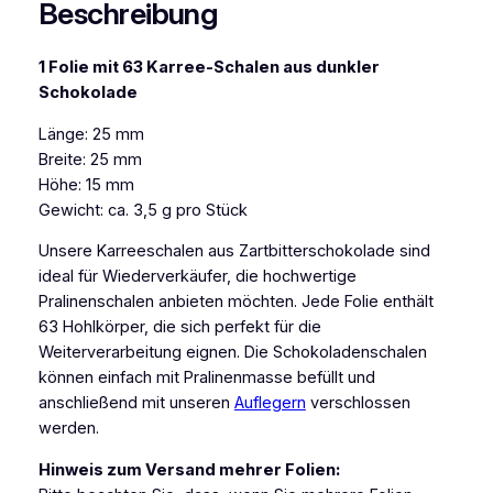
Beschreibung
l
i
1 Folie mit 63 Karree-Schalen aus dunkler
e
Schokolade
K
a
Länge: 25 mm
r
Breite: 25 mm
r
Höhe: 15 mm
e
Gewicht: ca. 3,5 g pro Stück
e
-
Unsere Karreeschalen aus Zartbitterschokolade sind
S
ideal für Wiederverkäufer, die hochwertige
c
Pralinenschalen anbieten möchten. Jede Folie enthält
h
63 Hohlkörper, die sich perfekt für die
a
Weiterverarbeitung eignen. Die Schokoladenschalen
l
können einfach mit Pralinenmasse befüllt und
e
anschließend mit unseren
Auflegern
verschlossen
n
werden.
Z
Hinweis zum Versand mehrer Folien:
a