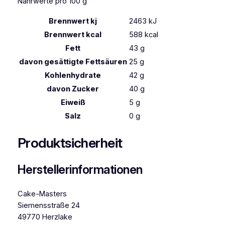
Nährwerte pro 100 g
Brennwert kj
2463
kJ
Brennwert kcal
588
kcal
Fett
43
g
davon
gesättigte Fettsäuren
25
g
Kohlenhydrate
42
g
davon
Zucker
40
g
Eiweiß
5
g
Salz
0
g
Produktsicherheit
Herstellerinformationen
Cake-Masters
Siemensstraße 24
49770 Herzlake