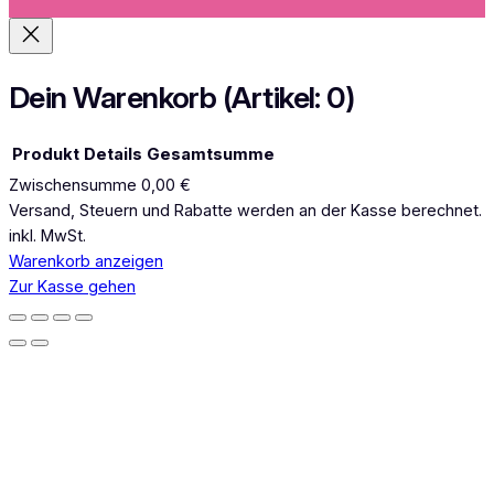
a
g
r
a
Dein Warenkorb
(Artikel: 0)
m
Produkt
Details
Gesamtsumme
Zwischensumme
0,00 €
Produkte
Versand, Steuern und Rabatte werden an der Kasse berechnet.
inkl. MwSt.
im
Warenkorb anzeigen
Warenkorb
Zur Kasse gehen