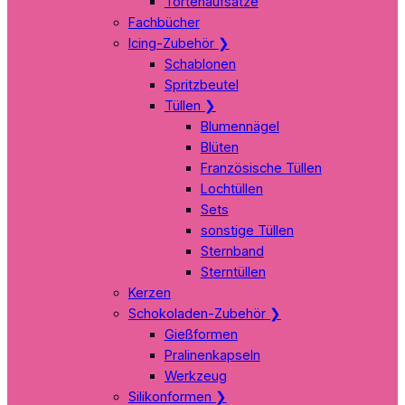
Tortenaufsätze
Fachbücher
Icing-Zubehör
❯
Schablonen
Spritzbeutel
Tüllen
❯
Blumennägel
Blüten
Französische Tüllen
Lochtüllen
Sets
sonstige Tüllen
Sternband
Sterntüllen
Kerzen
Schokoladen-Zubehör
❯
Gießformen
Pralinenkapseln
Werkzeug
Silikonformen
❯