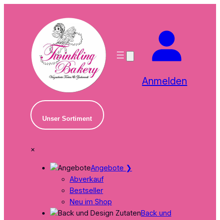
Zum
Inhalt
springen
Anmelden
Unser Sortiment
×
Angebote
❯
Abverkauf
Bestseller
Neu im Shop
Back und