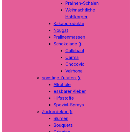
Pralinen-Schalen
Weihnachtliche
Hohlkörper
Kakaoprodukte
Nougat
Pralinenmassen
Schokolade
❯
Callebaut
Carma
Chocovic
Valrhona
sonstige Zutaten
❯
Alkohole
essbarer Kleber
Hilfsstoffe
Spezial-Sprays
Zuckerdekor
❯
Blumen
Bouquets
Crispies