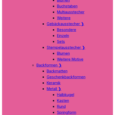
Blumen
Buchstaben
Multiausstecher
Weitere
Gebäckausstecher
❯
Besondere
Einzeln
Sets
Stempelausstecher
❯
Blumen
Weitere Motive
Backformen
❯
Backmatten
Geschenkbackformen
Keramik
Metall
❯
Halbkugel
Kasten
Rund
Springform