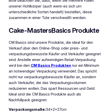
Bitte beachten Sie, dass, wenn Sie mehrere Folien
r
unserer Hohlkörper (auch wenn es sich um
t
unterschiedliche Sorten handelt) bestellen, diese
b
zusammen in einer Tüte verschweißt werden.
i
t
Cake-MastersBasics Produkte
t
e
r
CM Basics sind unsere Produkte, die ideal für den
M
Verkauf über den Online-Shop oder preis- und
e
verpackungsbewusste Käufer und Verkäufer geeignet
n
sind. Anstelle einer aufwendigen Retail-Verpackung
g
wird bei den
CM Basics Produkten
nur ein Minimum
e
an notwendiger Verpackung verwendet. Das spricht
nicht nur verpackungsbewusste Käufer an, sondern
auch Verkäufer, die das Verpackungsvolumen
reduzieren wollen. Das spart Ressourcen und Geld.
Ideal sind die CM Basics Produkte auch als
Nachfüllpack geeignet.
Verpackungsmaße:
34x2x27cm