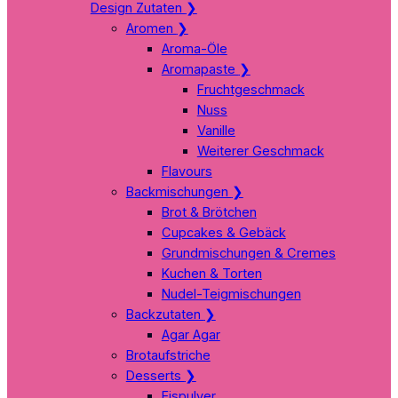
Design Zutaten
❯
Aromen
❯
Aroma-Öle
Aromapaste
❯
Fruchtgeschmack
Nuss
Vanille
Weiterer Geschmack
Flavours
Backmischungen
❯
Brot & Brötchen
Cupcakes & Gebäck
Grundmischungen & Cremes
Kuchen & Torten
Nudel-Teigmischungen
Backzutaten
❯
Agar Agar
Brotaufstriche
Desserts
❯
Eispulver