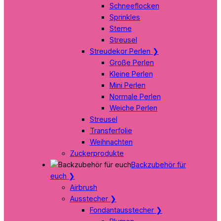
Schneeflocken
Sprinkles
Sterne
Streusel
Streudekor Perlen
❯
Große Perlen
Kleine Perlen
Mini Perlen
Normale Perlen
Weiche Perlen
Streusel
Transferfolie
Weihnachten
Zuckerprodukte
Backzubehör für
euch
❯
Airbrush
Ausstecher
❯
Fondantausstecher
❯