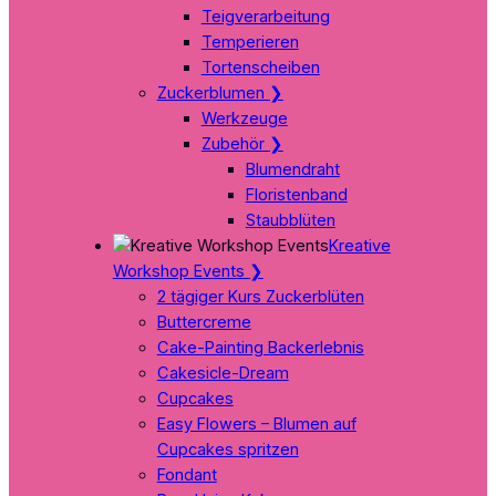
Teigverarbeitung
Temperieren
Tortenscheiben
Zuckerblumen
❯
Werkzeuge
Zubehör
❯
Blumendraht
Floristenband
Staubblüten
Kreative
Workshop Events
❯
2 tägiger Kurs Zuckerblüten
Buttercreme
Cake-Painting Backerlebnis
Cakesicle-Dream
Cupcakes
Easy Flowers – Blumen auf
Cupcakes spritzen
Fondant