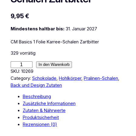
9,95
€
Mindestens haltbar bis:
31. Januar 2027
CM Basics 1 Folie Karree-Schalen Zartbitter
329 vorrätig
C
In den Warenkorb
M
SKU:
10269
B
Category:
Schokolade
, 
Hohlkörper
, 
Pralinen-Schalen
, 
a
Back und Design Zutaten
s
Beschreibung
i
Zusätzliche Informationen
c
Zutaten & Nährwerte
s
Produktsicherheit
1
Rezensionen (0)
F
o