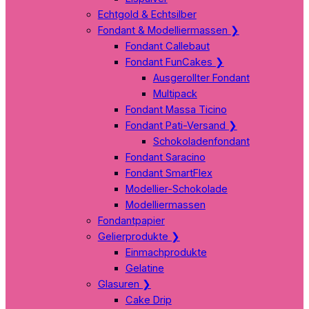
Echtgold & Echtsilber
Fondant & Modelliermassen
❯
Fondant Callebaut
Fondant FunCakes
❯
Ausgerollter Fondant
Multipack
Fondant Massa Ticino
Fondant Pati-Versand
❯
Schokoladenfondant
Fondant Saracino
Fondant SmartFlex
Modellier-Schokolade
Modelliermassen
Fondantpapier
Gelierprodukte
❯
Einmachprodukte
Gelatine
Glasuren
❯
Cake Drip