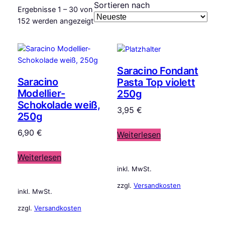
Sortieren nach
Ergebnisse 1 – 30 von
Nach
152 werden angezeigt
Aktualität
sortiert
Saracino Fondant
Saracino
Pasta Top violett
Modellier-
250g
Schokolade weiß,
3,95
€
250g
6,90
€
Weiterlesen
Weiterlesen
inkl. MwSt.
zzgl.
Versandkosten
inkl. MwSt.
zzgl.
Versandkosten