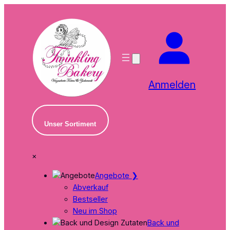
Zum
Inhalt
springen
Anmelden
Unser Sortiment
×
Angebote
❯
Abverkauf
Bestseller
Neu im Shop
Back und