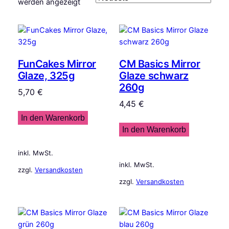
Nach
werden angezeigt
Aktualität
sortiert
FunCakes Mirror
CM Basics Mirror
Glaze, 325g
Glaze schwarz
260g
5,70
€
4,45
€
In den Warenkorb
In den Warenkorb
inkl. MwSt.
inkl. MwSt.
zzgl.
Versandkosten
zzgl.
Versandkosten