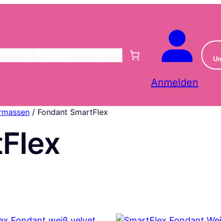
istungen
Events
Presse
Kontakte
Un
Anmelden
ermassen
/ Fondant SmartFlex
Flex