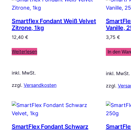
Smartflex Fondant Weiß Velvet
SmartFle
Zitrone, 1kg
Vanille, 
12,40
€
3,75
€
Weiterlesen
In den War
inkl. MwSt.
inkl. MwSt.
zzgl.
Versandkosten
zzgl.
Versa
SmartFlex Fondant Schwarz
SmartFle