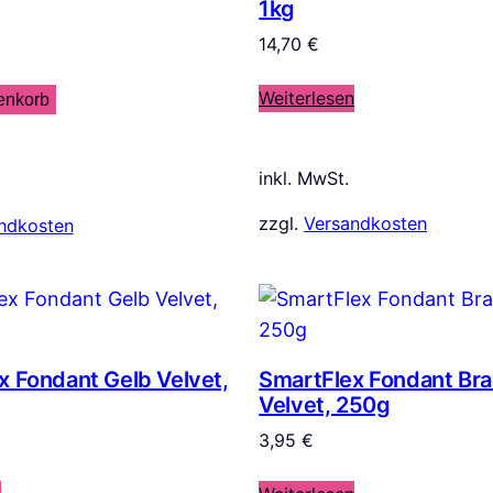
1kg
14,70
€
Weiterlesen
enkorb
inkl. MwSt.
zzgl.
Versandkosten
ndkosten
x Fondant Gelb Velvet,
SmartFlex Fondant Br
Velvet, 250g
3,95
€