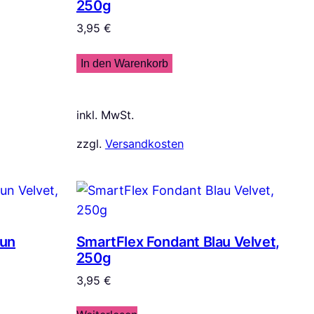
250g
3,95
€
In den Warenkorb
inkl. MwSt.
zzgl.
Versandkosten
aun
SmartFlex Fondant Blau Velvet,
250g
3,95
€