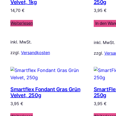
Velvet, 1kg
250g
14,70
€
3,95
€
Weiterlesen
In den War
inkl. MwSt.
inkl. MwSt.
zzgl.
Versandkosten
zzgl.
Versa
Smartflex Fondant Gras Grün
SmartFle
Velvet, 250g
250g
3,95
€
3,95
€