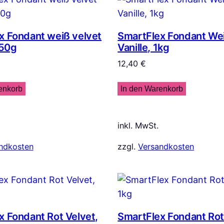
x Fondant weiß velvet
SmartFlex Fondant Wei
250g
Vanille, 1kg
12,40
€
enkorb
In den Warenkorb
inkl. MwSt.
ndkosten
zzgl.
Versandkosten
x Fondant Rot Velvet,
SmartFlex Fondant Rot