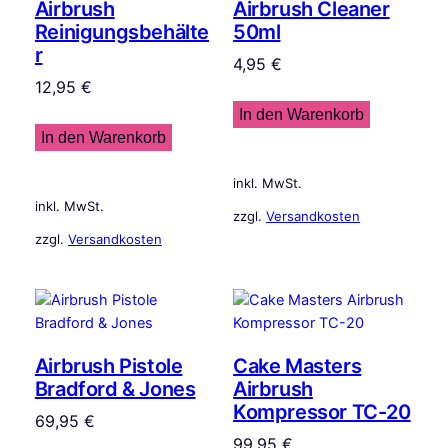
Airbrush
Airbrush Cleaner
Reinigungsbehälte
50ml
r
4,95
€
12,95
€
In den Warenkorb
In den Warenkorb
inkl. MwSt.
inkl. MwSt.
zzgl.
Versandkosten
zzgl.
Versandkosten
Airbrush Pistole
Cake Masters
Bradford & Jones
Airbrush
Kompressor TC-20
69,95
€
99,95
€