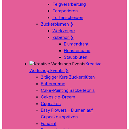
Teigverarbeitung
Temperieren
Tortenscheiben
Zuckerblumen
❯
Werkzeuge
Zubehör
❯
Blumendraht
Floristenband
Staubblüten
Kreative
Workshop Events
❯
2 tägiger Kurs Zuckerblüten
Buttercreme
Cake-Painting Backerlebnis
Cakesicle-Dream
Cupcakes
Easy Flowers – Blumen auf
Cupcakes spritzen
Fondant