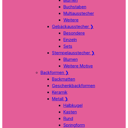
Blumen
Buchstaben
Multiausstecher
Weitere
Gebäckausstecher
❯
Besondere
Einzeln
Sets
Stempelausstecher
❯
Blumen
Weitere Motive
Backformen
❯
Backmatten
Geschenkbackformen
Keramik
Metall
❯
Halbkugel
Kasten
Rund
Springform