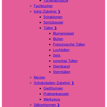
Tortenaufsätze
Fachbücher
Icing-Zubehör
❯
Schablonen
Spritzbeutel
Tüllen
❯
Blumennägel
Blüten
Französische Tüllen
Lochtüllen
Sets
sonstige Tüllen
Sternband
Sterntüllen
Kerzen
Schokoladen-Zubehör
❯
Gießformen
Pralinenkapseln
Werkzeug
Silikonformen
❯