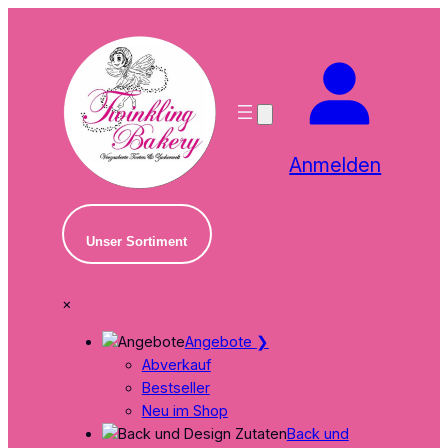
Zum
Inhalt
springen
Anmelden
Unser Sortiment
×
Angebote
❯
Abverkauf
Bestseller
Neu im Shop
Back und