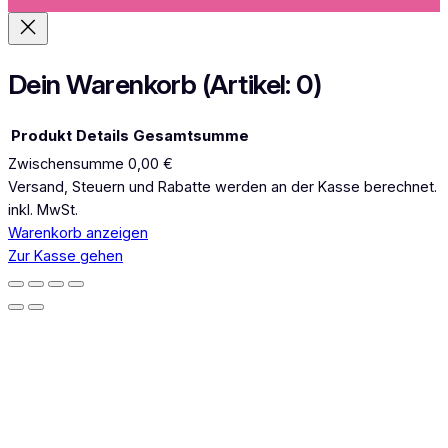
a
g
r
a
Dein Warenkorb
(Artikel: 0)
m
Produkt
Details
Gesamtsumme
Zwischensumme
0,00 €
Produkte
Versand, Steuern und Rabatte werden an der Kasse berechnet.
inkl. MwSt.
im
Warenkorb anzeigen
Warenkorb
Zur Kasse gehen