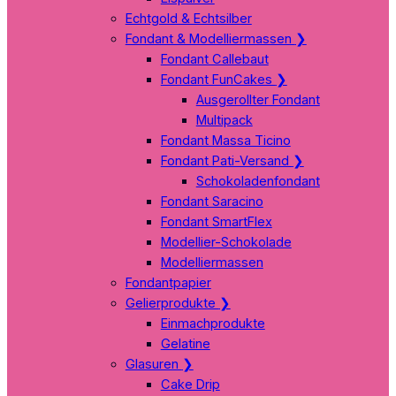
Echtgold & Echtsilber
Fondant & Modelliermassen
❯
Fondant Callebaut
Fondant FunCakes
❯
Ausgerollter Fondant
Multipack
Fondant Massa Ticino
Fondant Pati-Versand
❯
Schokoladenfondant
Fondant Saracino
Fondant SmartFlex
Modellier-Schokolade
Modelliermassen
Fondantpapier
Gelierprodukte
❯
Einmachprodukte
Gelatine
Glasuren
❯
Cake Drip