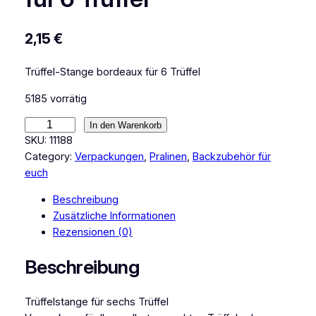
2,15
€
Trüffel-Stange bordeaux für 6 Trüffel
5185 vorrätig
T
In den Warenkorb
r
SKU:
11188
ü
Category:
Verpackungen
, 
Pralinen
, 
Backzubehör für
f
euch
f
Beschreibung
e
Zusätzliche Informationen
l
Rezensionen (0)
-
S
Beschreibung
t
a
Trüffelstange für sechs Trüffel
n