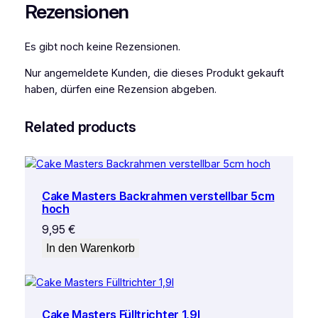
Rezensionen
l
M
e
Es gibt noch keine Rezensionen.
n
Nur angemeldete Kunden, die dieses Produkt gekauft
g
haben, dürfen eine Rezension abgeben.
e
Related products
Cake Masters Backrahmen verstellbar 5cm
hoch
9,95
€
In den Warenkorb
Cake Masters Fülltrichter 1,9l