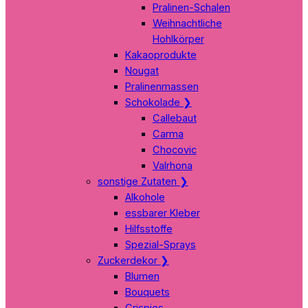
Pralinen-Schalen
Weihnachtliche
Hohlkörper
Kakaoprodukte
Nougat
Pralinenmassen
Schokolade
❯
Callebaut
Carma
Chocovic
Valrhona
sonstige Zutaten
❯
Alkohole
essbarer Kleber
Hilfsstoffe
Spezial-Sprays
Zuckerdekor
❯
Blumen
Bouquets
Crispies