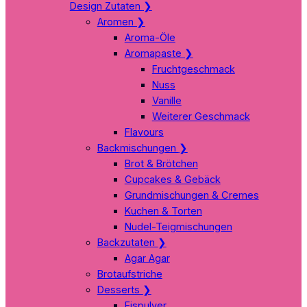
Design Zutaten
❯
Aromen
❯
Aroma-Öle
Aromapaste
❯
Fruchtgeschmack
Nuss
Vanille
Weiterer Geschmack
Flavours
Backmischungen
❯
Brot & Brötchen
Cupcakes & Gebäck
Grundmischungen & Cremes
Kuchen & Torten
Nudel-Teigmischungen
Backzutaten
❯
Agar Agar
Brotaufstriche
Desserts
❯
Eispulver