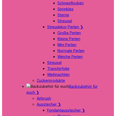
Schneeflocken
Sprinkles
Sterne
Streusel
Streudekor Perlen
❯
Große Perlen
Kleine Perlen
Mini Perlen
Normale Perlen
Weiche Perlen
Streusel
Transferfolie
Weihnachten
Zuckerprodukte
Backzubehör für
euch
❯
Airbrush
Ausstecher
❯
Fondantausstecher
❯