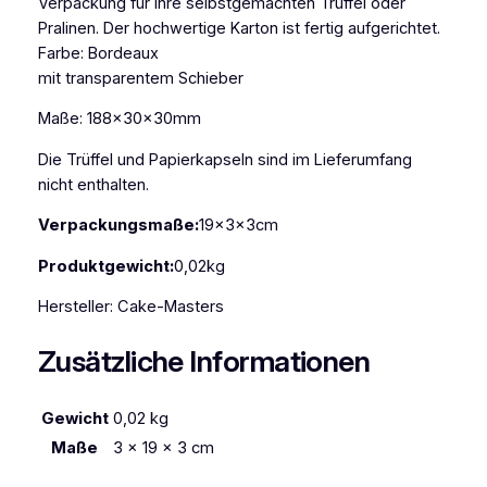
Verpackung für Ihre selbstgemachten Trüffel oder
g
Pralinen. Der hochwertige Karton ist fertig aufgerichtet.
e
Farbe: Bordeaux
b
mit transparentem Schieber
o
r
Maße: 188x30x30mm
d
e
Die Trüffel und Papierkapseln sind im Lieferumfang
a
nicht enthalten.
u
Verpackungsmaße:
19x3x3cm
x
f
Produktgewicht:
0,02kg
ü
r
Hersteller: Cake-Masters
6
Zusätzliche Informationen
T
r
ü
Gewicht
0,02 kg
f
Maße
3 × 19 × 3 cm
f
e