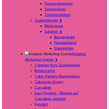
Teigverarbeitung
Temperieren
Tortenscheiben
Zuckerblumen
❯
Werkzeuge
Zubehör
❯
Blumendraht
Floristenband
Staubblüten
Kreative
Workshop Events
❯
2 tägiger Kurs Zuckerblüten
Buttercreme
Cake-Painting Backerlebnis
Cakesicle-Dream
Cupcakes
Easy Flowers – Blumen auf
Cupcakes spritzen
Fondant