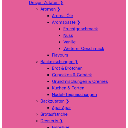
Design Zutaten
❯
Aromen
❯
Aroma-Öle
Aromapaste
❯
Fruchtgeschmack
Nuss
Vanille
Weiterer Geschmack
Flavours
Backmischungen
❯
Brot & Brötchen
Cupcakes & Gebäck
Grundmischungen & Cremes
Kuchen & Torten
Nudel-Teigmischungen
Backzutaten
❯
Agar Agar
Brotaufstriche
Desserts
❯
Eispulver