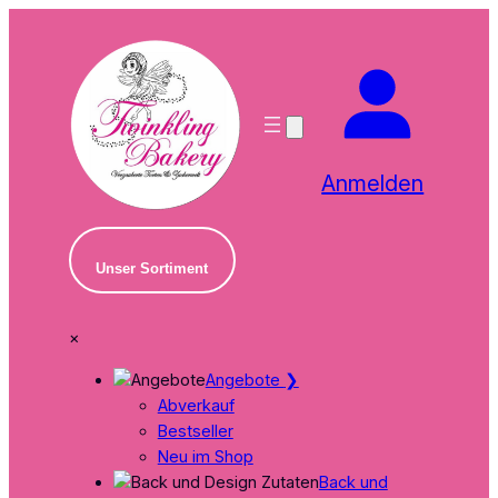
Zum
Inhalt
springen
Anmelden
Unser Sortiment
×
Angebote
❯
Abverkauf
Bestseller
Neu im Shop
Back und