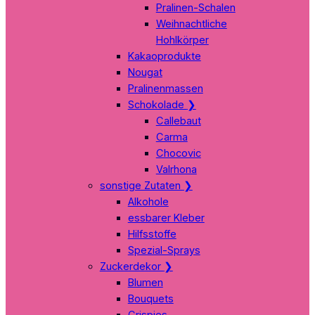
Pralinen-Schalen
Weihnachtliche
Hohlkörper
Kakaoprodukte
Nougat
Pralinenmassen
Schokolade
❯
Callebaut
Carma
Chocovic
Valrhona
sonstige Zutaten
❯
Alkohole
essbarer Kleber
Hilfsstoffe
Spezial-Sprays
Zuckerdekor
❯
Blumen
Bouquets
Crispies