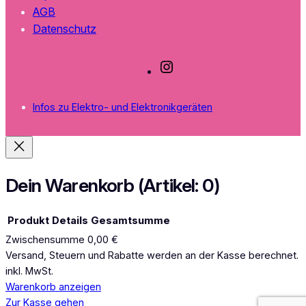
AGB
Datenschutz
I
n
s
Infos zu Elektro- und Elektronikgeräten
t
a
g
r
a
Dein Warenkorb
(Artikel: 0)
m
Produkt
Details
Gesamtsumme
Zwischensumme
0,00 €
Produkte
Versand, Steuern und Rabatte werden an der Kasse berechnet.
inkl. MwSt.
im
Warenkorb anzeigen
Warenkorb
Zur Kasse gehen