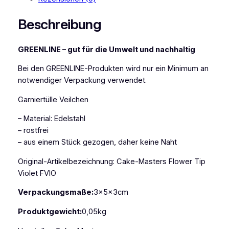
t
e
Beschreibung
r
s
GREENLINE – gut für die Umwelt und nachhaltig
G
a
Bei den GREENLINE-Produkten wird nur ein Minimum an
r
notwendiger Verpackung verwendet.
n
i
Garniertülle Veilchen
e
– Material: Edelstahl
r
– rostfrei
t
– aus einem Stück gezogen, daher keine Naht
ü
l
Original-Artikelbezeichnung: Cake-Masters Flower Tip
l
Violet FVIO
e
V
Verpackungsmaße:
3x5x3cm
e
Produktgewicht:
0,05kg
i
l