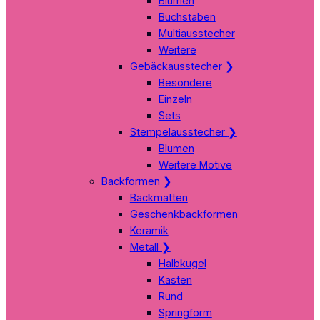
Blumen
Buchstaben
Multiausstecher
Weitere
Gebäckausstecher
❯
Besondere
Einzeln
Sets
Stempelausstecher
❯
Blumen
Weitere Motive
Backformen
❯
Backmatten
Geschenkbackformen
Keramik
Metall
❯
Halbkugel
Kasten
Rund
Springform