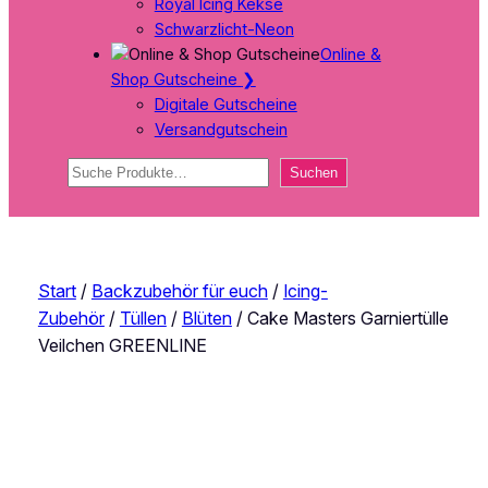
Royal Icing Kekse
Schwarzlicht-Neon
Online &
Shop Gutscheine
❯
Digitale Gutscheine
Versandgutschein
Suchen
Suchen
Start
/
Backzubehör für euch
/
Icing-
Zubehör
/
Tüllen
/
Blüten
/ Cake Masters Garniertülle
Veilchen GREENLINE