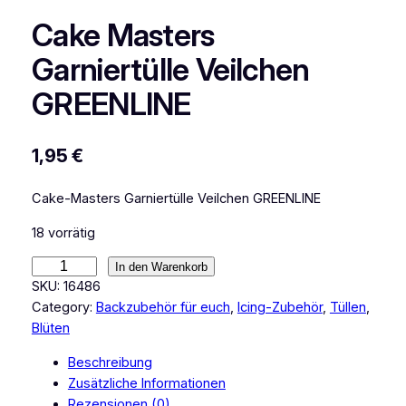
Cake Masters
Garniertülle Veilchen
GREENLINE
1,95
€
Cake-Masters Garniertülle Veilchen GREENLINE
18 vorrätig
C
In den Warenkorb
a
SKU:
16486
k
Category:
Backzubehör für euch
, 
Icing-Zubehör
, 
Tüllen
, 
e
Blüten
M
Beschreibung
a
Zusätzliche Informationen
s
Rezensionen (0)