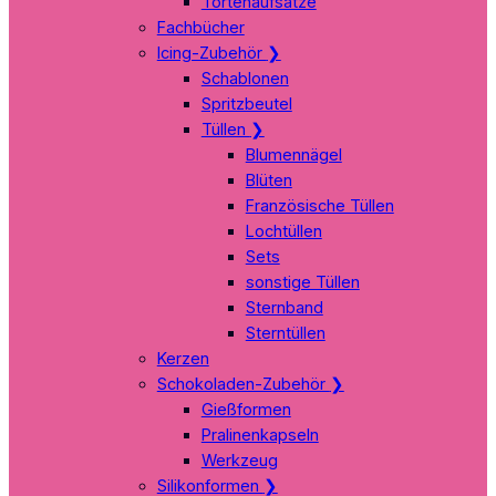
Tortenaufsätze
Fachbücher
Icing-Zubehör
❯
Schablonen
Spritzbeutel
Tüllen
❯
Blumennägel
Blüten
Französische Tüllen
Lochtüllen
Sets
sonstige Tüllen
Sternband
Sterntüllen
Kerzen
Schokoladen-Zubehör
❯
Gießformen
Pralinenkapseln
Werkzeug
Silikonformen
❯