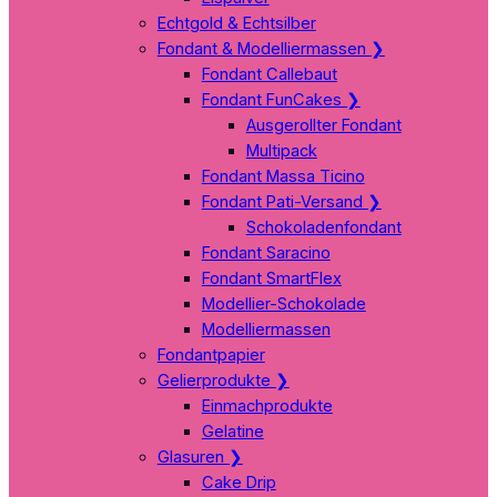
Echtgold & Echtsilber
Fondant & Modelliermassen
❯
Fondant Callebaut
Fondant FunCakes
❯
Ausgerollter Fondant
Multipack
Fondant Massa Ticino
Fondant Pati-Versand
❯
Schokoladenfondant
Fondant Saracino
Fondant SmartFlex
Modellier-Schokolade
Modelliermassen
Fondantpapier
Gelierprodukte
❯
Einmachprodukte
Gelatine
Glasuren
❯
Cake Drip