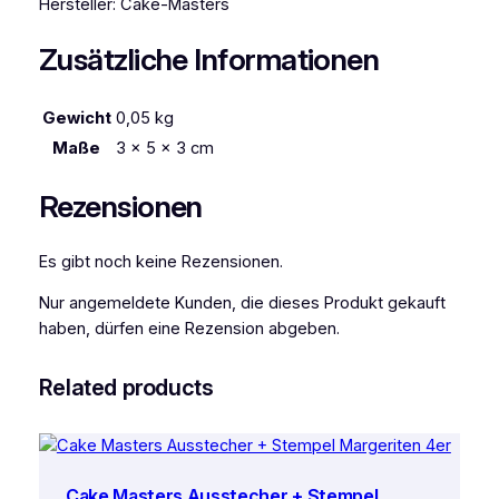
Hersteller: Cake-Masters
c
h
Zusätzliche Informationen
e
n
Gewicht
0,05 kg
G
Maße
3 × 5 × 3 cm
R
E
Rezensionen
E
N
L
Es gibt noch keine Rezensionen.
I
N
Nur angemeldete Kunden, die dieses Produkt gekauft
E
haben, dürfen eine Rezension abgeben.
M
e
Related products
n
g
e
Cake Masters Ausstecher + Stempel