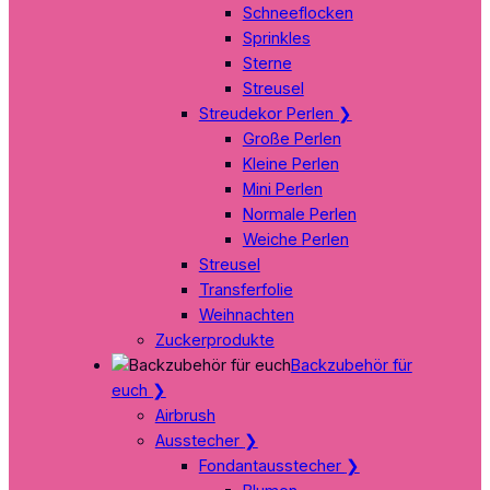
Schneeflocken
Sprinkles
Sterne
Streusel
Streudekor Perlen
❯
Große Perlen
Kleine Perlen
Mini Perlen
Normale Perlen
Weiche Perlen
Streusel
Transferfolie
Weihnachten
Zuckerprodukte
Backzubehör für
euch
❯
Airbrush
Ausstecher
❯
Fondantausstecher
❯