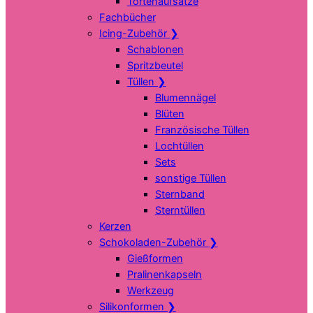
Tortenaufsätze
Fachbücher
Icing-Zubehör
❯
Schablonen
Spritzbeutel
Tüllen
❯
Blumennägel
Blüten
Französische Tüllen
Lochtüllen
Sets
sonstige Tüllen
Sternband
Sterntüllen
Kerzen
Schokoladen-Zubehör
❯
Gießformen
Pralinenkapseln
Werkzeug
Silikonformen
❯