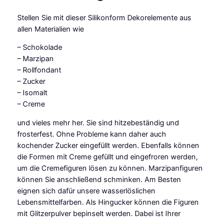
s
Stellen Sie mit dieser Silikonform Dekorelemente aus
F
allen Materialien wie
l
e
– Schokolade
x
– Marzipan
f
– Rollfondant
o
– Zucker
r
– Isomalt
m
– Creme
A
r
und vieles mehr her. Sie sind hitzebeständig und
t
frosterfest. Ohne Probleme kann daher auch
D
kochender Zucker eingefüllt werden. Ebenfalls können
e
die Formen mit Creme gefüllt und eingefroren werden,
c
um die Cremefiguren lösen zu können. Marzipanfiguren
o
können Sie anschließend schminken. Am Besten
M
eignen sich dafür unsere wasserlöslichen
e
Lebensmittelfarben. Als Hingucker können die Figuren
n
mit Glitzerpulver bepinselt werden. Dabei ist Ihrer