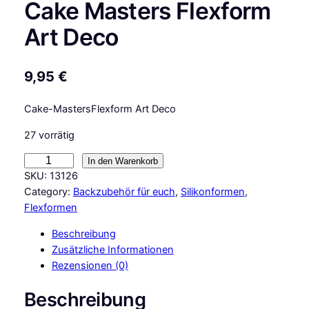
Cake Masters Flexform
Art Deco
9,95
€
Cake-MastersFlexform Art Deco
27 vorrätig
C
In den Warenkorb
a
SKU:
13126
k
Category:
Backzubehör für euch
, 
Silikonformen
, 
e
Flexformen
M
Beschreibung
a
Zusätzliche Informationen
s
Rezensionen (0)
t
e
Beschreibung
r