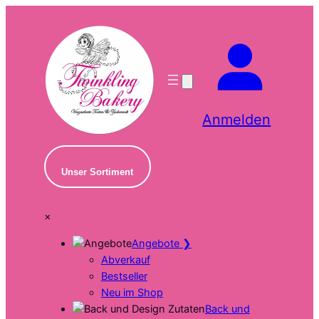
Zum
Inhalt
springen
Anmelden
Unser Sortiment
×
Angebote
❯
Abverkauf
Bestseller
Neu im Shop
Back und