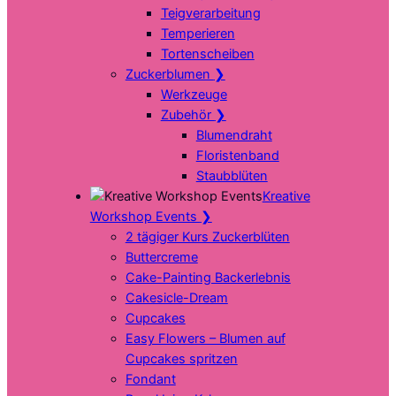
Teigverarbeitung
Temperieren
Tortenscheiben
Zuckerblumen
❯
Werkzeuge
Zubehör
❯
Blumendraht
Floristenband
Staubblüten
Kreative
Workshop Events
❯
2 tägiger Kurs Zuckerblüten
Buttercreme
Cake-Painting Backerlebnis
Cakesicle-Dream
Cupcakes
Easy Flowers – Blumen auf
Cupcakes spritzen
Fondant