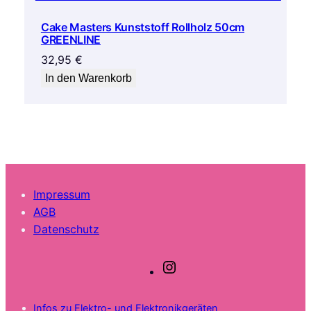
Cake Masters Kunststoff Rollholz 50cm
GREENLINE
32,95
€
In den Warenkorb
Impressum
AGB
Datenschutz
I
n
s
Infos zu Elektro- und Elektronikgeräten