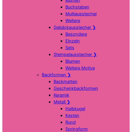
Blumen
Buchstaben
Multiausstecher
Weitere
Gebäckausstecher
❯
Besondere
Einzeln
Sets
Stempelausstecher
❯
Blumen
Weitere Motive
Backformen
❯
Backmatten
Geschenkbackformen
Keramik
Metall
❯
Halbkugel
Kasten
Rund
Springform