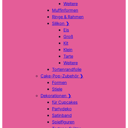
Weitere
Muffinformen
Ringe & Rahmen
Silikon
❯
Eis
Groß
Kit
Klein
Tarte
Weitere
Tortenrandfolie
Cake-Pop-Zubehör
❯
Formen
Stiele
Dekorationen
❯
für Cupcakes
Partydeko
Satinband
Spielfiguren