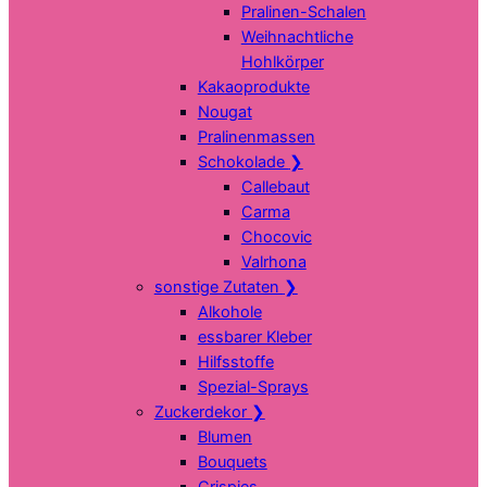
Pralinen-Schalen
Weihnachtliche
Hohlkörper
Kakaoprodukte
Nougat
Pralinenmassen
Schokolade
❯
Callebaut
Carma
Chocovic
Valrhona
sonstige Zutaten
❯
Alkohole
essbarer Kleber
Hilfsstoffe
Spezial-Sprays
Zuckerdekor
❯
Blumen
Bouquets
Crispies