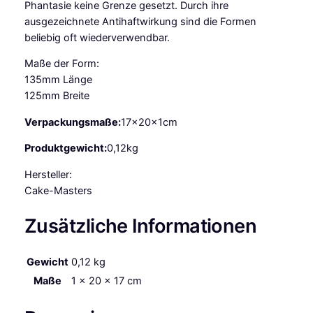
g
Phantasie keine Grenze gesetzt. Durch ihre
e
ausgezeichnete Antihaftwirkung sind die Formen
beliebig oft wiederverwendbar.
Maße der Form:
135mm Länge
125mm Breite
Verpackungsmaße:
17x20x1cm
Produktgewicht:
0,12kg
Hersteller:
Cake-Masters
Zusätzliche Informationen
Gewicht
0,12 kg
Maße
1 × 20 × 17 cm