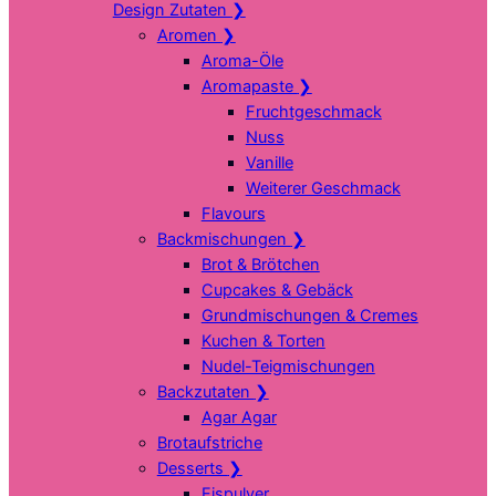
Design Zutaten
❯
Aromen
❯
Aroma-Öle
Aromapaste
❯
Fruchtgeschmack
Nuss
Vanille
Weiterer Geschmack
Flavours
Backmischungen
❯
Brot & Brötchen
Cupcakes & Gebäck
Grundmischungen & Cremes
Kuchen & Torten
Nudel-Teigmischungen
Backzutaten
❯
Agar Agar
Brotaufstriche
Desserts
❯
Eispulver