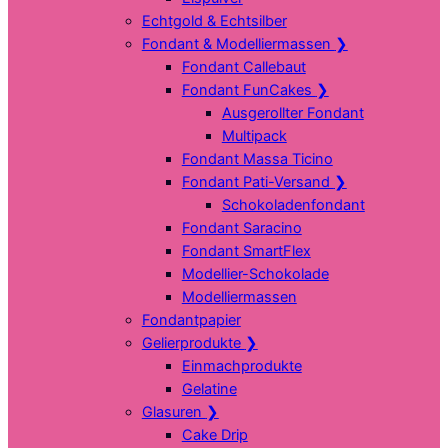
Echtgold & Echtsilber
Fondant & Modelliermassen
❯
Fondant Callebaut
Fondant FunCakes
❯
Ausgerollter Fondant
Multipack
Fondant Massa Ticino
Fondant Pati-Versand
❯
Schokoladenfondant
Fondant Saracino
Fondant SmartFlex
Modellier-Schokolade
Modelliermassen
Fondantpapier
Gelierprodukte
❯
Einmachprodukte
Gelatine
Glasuren
❯
Cake Drip