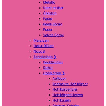
Metallic
Nicht essbar
Öllöslich
Paste
Pearl-Spray
Puder
Velvet-Spray
Marzipan
Natur-Blüten
Nougat
Schokolade
❯
Backtropfen
Dekor
Hohlkörper
❯
Aufleger
Bedruckte Hohlkörper
Hohlkörper Eier
Hohlkörper Herzen
Hohlkugeln
Pralinen-Schalen