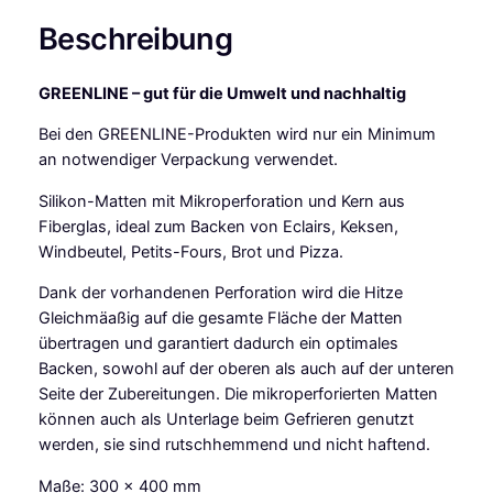
e
Beschreibung
r
s
GREENLINE – gut für die Umwelt und nachhaltig
B
a
Bei den GREENLINE-Produkten wird nur ein Minimum
c
an notwendiger Verpackung verwendet.
k
m
Silikon-Matten mit Mikroperforation und Kern aus
a
Fiberglas, ideal zum Backen von Eclairs, Keksen,
t
Windbeutel, Petits-Fours, Brot und Pizza.
t
Dank der vorhandenen Perforation wird die Hitze
e
Gleichmäaßig auf die gesamte Fläche der Matten
A
übertragen und garantiert dadurch ein optimales
i
Backen, sowohl auf der oberen als auch auf der unteren
r
Seite der Zubereitungen. Die mikroperforierten Matten
M
können auch als Unterlage beim Gefrieren genutzt
a
werden, sie sind rutschhemmend und nicht haftend.
t
4
Maße: 300 x 400 mm