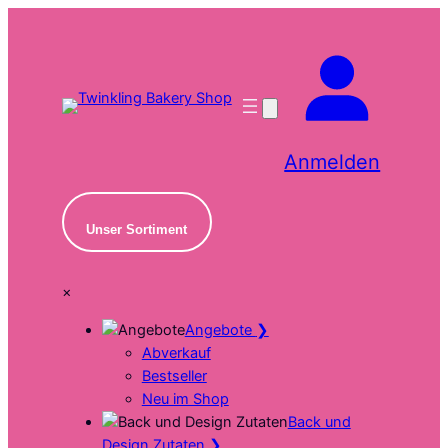
Zum
Inhalt
springen
Anmelden
Unser Sortiment
×
Angebote
❯
Abverkauf
Bestseller
Neu im Shop
Back und
Design Zutaten
❯