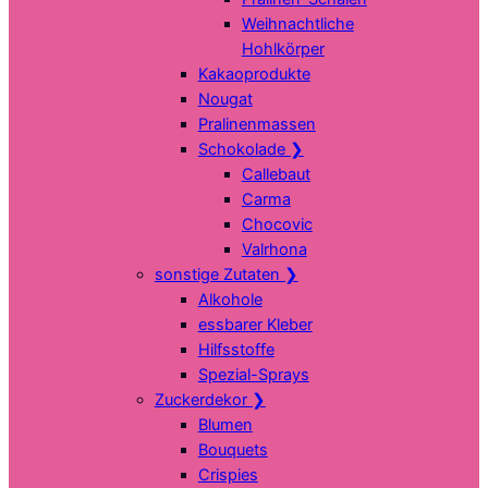
Weihnachtliche
Hohlkörper
Kakaoprodukte
Nougat
Pralinenmassen
Schokolade
❯
Callebaut
Carma
Chocovic
Valrhona
sonstige Zutaten
❯
Alkohole
essbarer Kleber
Hilfsstoffe
Spezial-Sprays
Zuckerdekor
❯
Blumen
Bouquets
Crispies