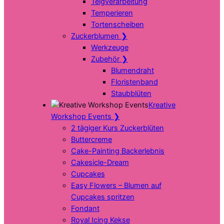
Teigverarbeitung
Temperieren
Tortenscheiben
Zuckerblumen
❯
Werkzeuge
Zubehör
❯
Blumendraht
Floristenband
Staubblüten
Kreative
Workshop Events
❯
2 tägiger Kurs Zuckerblüten
Buttercreme
Cake-Painting Backerlebnis
Cakesicle-Dream
Cupcakes
Easy Flowers – Blumen auf
Cupcakes spritzen
Fondant
Royal Icing Kekse