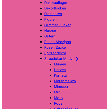
Dekoraufleger
Dekorflocken
Diamanten
Figuren
Glimmer-Zucker
Herzen
Ostern
Rosen Marzipan
Rosen Zucker
Spitzendekor
Streudekor Motive
❯
Blumen
Herzen
Konfetti
Marshmallow
Mimosen
Mix
Motiv
Rods
Schneeflocken