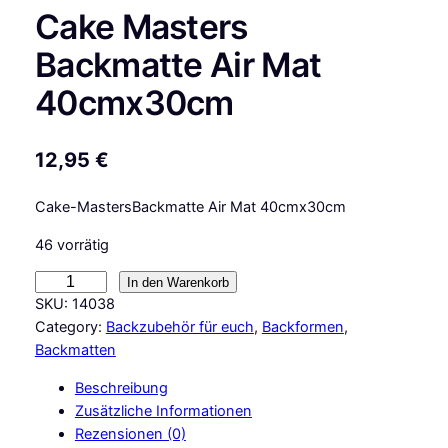
Cake Masters
Backmatte Air Mat
40cmx30cm
12,95
€
Cake-MastersBackmatte Air Mat 40cmx30cm
46 vorrätig
C
In den Warenkorb
a
SKU:
14038
k
Category:
Backzubehör für euch
, 
Backformen
, 
e
Backmatten
M
Beschreibung
a
Zusätzliche Informationen
s
Rezensionen (0)
t