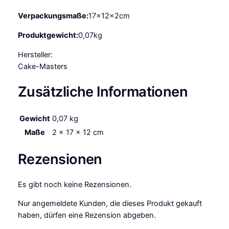
0
c
Verpackungsmaße:
17x12x2cm
m
Produktgewicht:
0,07kg
x
3
Hersteller:
0
Cake-Masters
c
m
Zusätzliche Informationen
M
e
Gewicht
0,07 kg
n
Maße
2 × 17 × 12 cm
g
e
Rezensionen
Es gibt noch keine Rezensionen.
Nur angemeldete Kunden, die dieses Produkt gekauft
haben, dürfen eine Rezension abgeben.