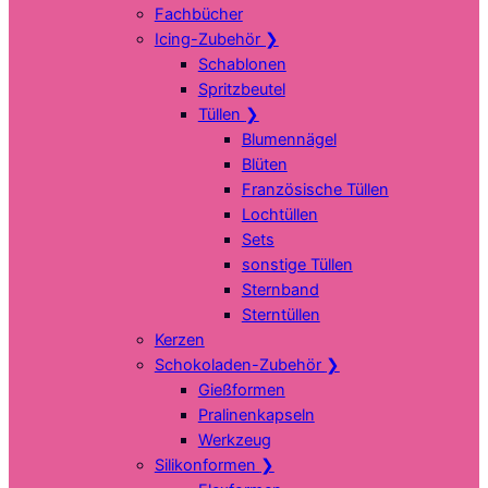
Fachbücher
Icing-Zubehör
❯
Schablonen
Spritzbeutel
Tüllen
❯
Blumennägel
Blüten
Französische Tüllen
Lochtüllen
Sets
sonstige Tüllen
Sternband
Sterntüllen
Kerzen
Schokoladen-Zubehör
❯
Gießformen
Pralinenkapseln
Werkzeug
Silikonformen
❯