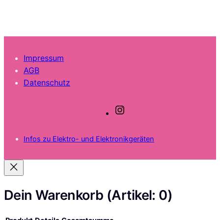
Impressum
AGB
Datenschutz
I
n
s
Infos zu Elektro- und Elektronikgeräten
t
a
g
r
a
Dein Warenkorb
(Artikel: 0)
m