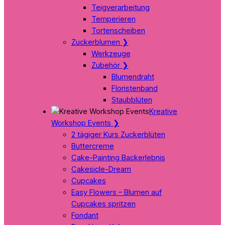
Teigverarbeitung
Temperieren
Tortenscheiben
Zuckerblumen
❯
Werkzeuge
Zubehör
❯
Blumendraht
Floristenband
Staubblüten
Kreative
Workshop Events
❯
2 tägiger Kurs Zuckerblüten
Buttercreme
Cake-Painting Backerlebnis
Cakesicle-Dream
Cupcakes
Easy Flowers – Blumen auf
Cupcakes spritzen
Fondant