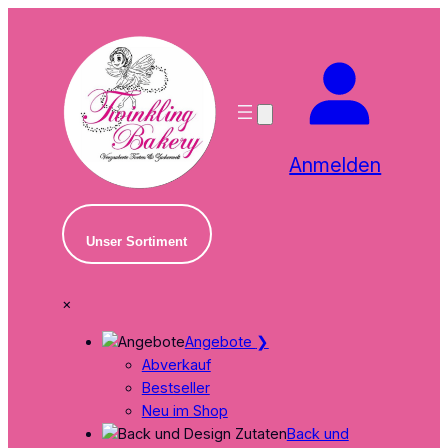
Zum
Inhalt
springen
Anmelden
Unser Sortiment
×
Angebote
❯
Abverkauf
Bestseller
Neu im Shop
Back und