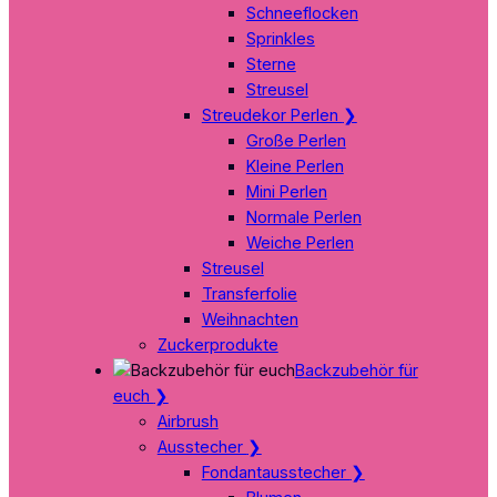
Schneeflocken
Sprinkles
Sterne
Streusel
Streudekor Perlen
❯
Große Perlen
Kleine Perlen
Mini Perlen
Normale Perlen
Weiche Perlen
Streusel
Transferfolie
Weihnachten
Zuckerprodukte
Backzubehör für
euch
❯
Airbrush
Ausstecher
❯
Fondantausstecher
❯