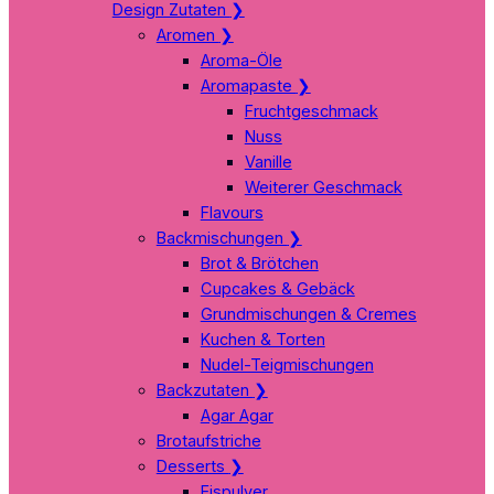
Design Zutaten
❯
Aromen
❯
Aroma-Öle
Aromapaste
❯
Fruchtgeschmack
Nuss
Vanille
Weiterer Geschmack
Flavours
Backmischungen
❯
Brot & Brötchen
Cupcakes & Gebäck
Grundmischungen & Cremes
Kuchen & Torten
Nudel-Teigmischungen
Backzutaten
❯
Agar Agar
Brotaufstriche
Desserts
❯
Eispulver