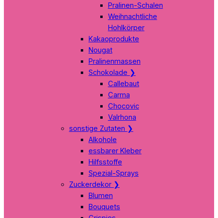
Pralinen-Schalen
Weihnachtliche
Hohlkörper
Kakaoprodukte
Nougat
Pralinenmassen
Schokolade
❯
Callebaut
Carma
Chocovic
Valrhona
sonstige Zutaten
❯
Alkohole
essbarer Kleber
Hilfsstoffe
Spezial-Sprays
Zuckerdekor
❯
Blumen
Bouquets
Crispies