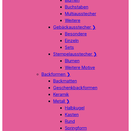
Blumen
Buchstaben
Multiausstecher
Weitere
Gebäckausstecher
❯
Besondere
Einzeln
Sets
Stempelausstecher
❯
Blumen
Weitere Motive
Backformen
❯
Backmatten
Geschenkbackformen
Keramik
Metall
❯
Halbkugel
Kasten
Rund
Springform