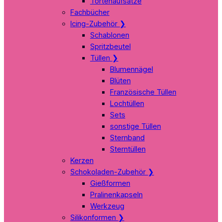
Tortenaufsätze
Fachbücher
Icing-Zubehör
❯
Schablonen
Spritzbeutel
Tüllen
❯
Blumennägel
Blüten
Französische Tüllen
Lochtüllen
Sets
sonstige Tüllen
Sternband
Sterntüllen
Kerzen
Schokoladen-Zubehör
❯
Gießformen
Pralinenkapseln
Werkzeug
Silikonformen
❯