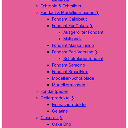
Echtgold & Echtsilber
Fondant & Modelliermassen
❯
Fondant Callebaut
Fondant FunCakes
❯
Ausgerollter Fondant
Multipack
Fondant Massa Ticino
Fondant Pati-Versand
❯
Schokoladenfondant
Fondant Saracino
Fondant SmartFlex
Modellier-Schokolade
Modelliermassen
Fondantpapier
Gelierprodukte
❯
Einmachprodukte
Gelatine
Glasuren
❯
Cake Drip