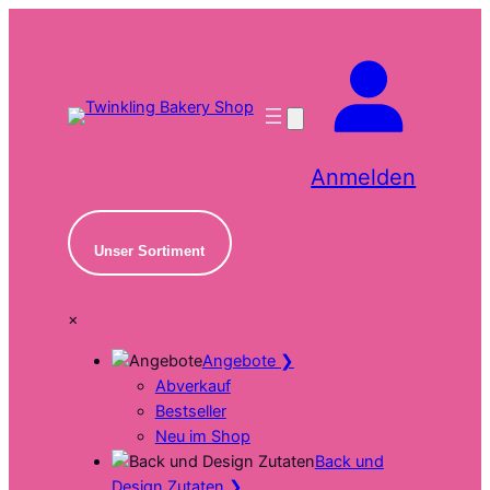
Zum
Inhalt
springen
Anmelden
Unser Sortiment
×
Angebote
❯
Abverkauf
Bestseller
Neu im Shop
Back und
Design Zutaten
❯