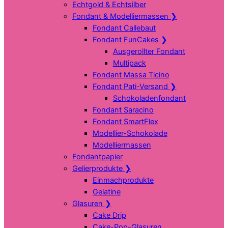
Echtgold & Echtsilber
Fondant & Modelliermassen
❯
Fondant Callebaut
Fondant FunCakes
❯
Ausgerollter Fondant
Multipack
Fondant Massa Ticino
Fondant Pati-Versand
❯
Schokoladenfondant
Fondant Saracino
Fondant SmartFlex
Modellier-Schokolade
Modelliermassen
Fondantpapier
Gelierprodukte
❯
Einmachprodukte
Gelatine
Glasuren
❯
Cake Drip
Cake-Pop-Glasuren