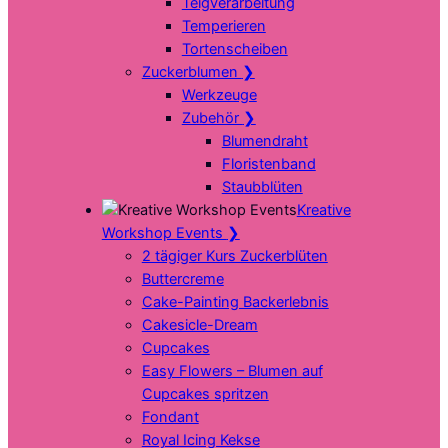
Teigverarbeitung
Temperieren
Tortenscheiben
Zuckerblumen
❯
Werkzeuge
Zubehör
❯
Blumendraht
Floristenband
Staubblüten
Kreative
Workshop Events
❯
2 tägiger Kurs Zuckerblüten
Buttercreme
Cake-Painting Backerlebnis
Cakesicle-Dream
Cupcakes
Easy Flowers – Blumen auf
Cupcakes spritzen
Fondant
Royal Icing Kekse