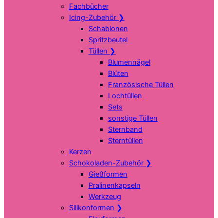
Fachbücher
Icing-Zubehör
❯
Schablonen
Spritzbeutel
Tüllen
❯
Blumennägel
Blüten
Französische Tüllen
Lochtüllen
Sets
sonstige Tüllen
Sternband
Sterntüllen
Kerzen
Schokoladen-Zubehör
❯
Gießformen
Pralinenkapseln
Werkzeug
Silikonformen
❯