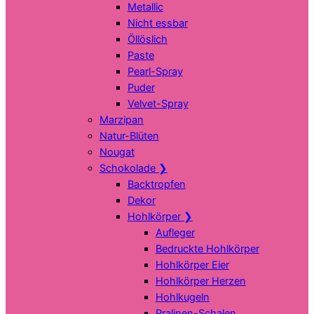
Metallic
Nicht essbar
Öllöslich
Paste
Pearl-Spray
Puder
Velvet-Spray
Marzipan
Natur-Blüten
Nougat
Schokolade
❯
Backtropfen
Dekor
Hohlkörper
❯
Aufleger
Bedruckte Hohlkörper
Hohlkörper Eier
Hohlkörper Herzen
Hohlkugeln
Pralinen-Schalen