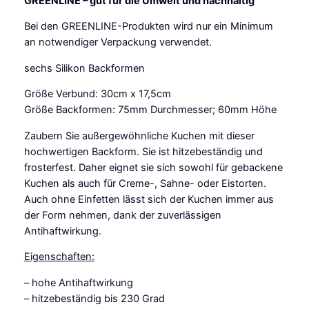
GREENLINE – gut für die Umwelt und nachhaltig
i
l
Bei den GREENLINE-Produkten wird nur ein Minimum
i
an notwendiger Verpackung verwendet.
k
o
sechs Silikon Backformen
n
Größe Verbund: 30cm x 17,5cm
f
Größe Backformen: 75mm Durchmesser; 60mm Höhe
o
r
Zaubern Sie außergewöhnliche Kuchen mit dieser
m
hochwertigen Backform. Sie ist hitzebeständig und
M
frosterfest. Daher eignet sie sich sowohl für gebackene
u
Kuchen als auch für Creme-, Sahne- oder Eistorten.
f
Auch ohne Einfetten lässt sich der Kuchen immer aus
f
der Form nehmen, dank der zuverlässigen
i
Antihaftwirkung.
n
G
Eigenschaften:
R
– hohe Antihaftwirkung
E
– hitzebeständig bis 230 Grad
E