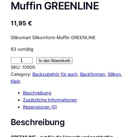
Muffin GREENLINE
11,95
€
Silikomart Silikonform Muffin GREENLINE
83 vorrätig
S
In den Warenkorb
i
SKU:
10900
l
Category:
Backzubehör für euch
, 
Backformen
, 
Silikon
, 
i
Klein
k
Beschreibung
o
Zusätzliche Informationen
m
Rezensionen (0)
a
r
Beschreibung
t
S