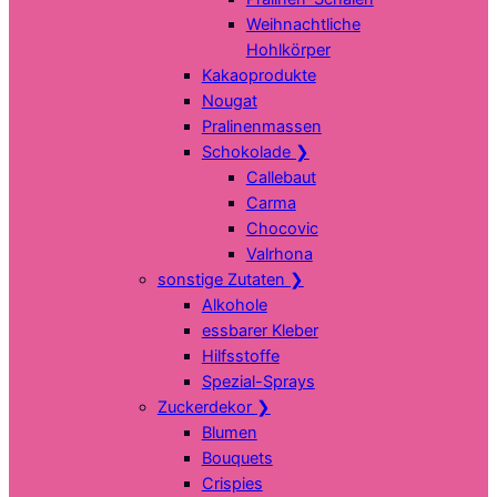
Weihnachtliche
Hohlkörper
Kakaoprodukte
Nougat
Pralinenmassen
Schokolade
❯
Callebaut
Carma
Chocovic
Valrhona
sonstige Zutaten
❯
Alkohole
essbarer Kleber
Hilfsstoffe
Spezial-Sprays
Zuckerdekor
❯
Blumen
Bouquets
Crispies