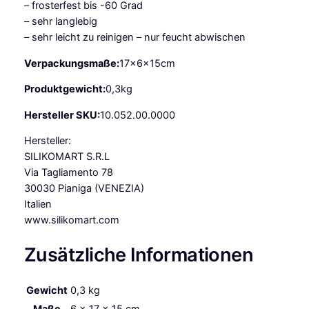
– frosterfest bis -60 Grad
N
– sehr langlebig
L
– sehr leicht zu reinigen – nur feucht abwischen
I
N
Verpackungsmaße:
17x6x15cm
E
Produktgewicht:
0,3kg
M
e
Hersteller SKU:
10.052.00.0000
n
g
Hersteller:
e
SILIKOMART S.R.L
Via Tagliamento 78
30030 Pianiga (VENEZIA)
Italien
www.silikomart.com
Zusätzliche Informationen
Gewicht
0,3 kg