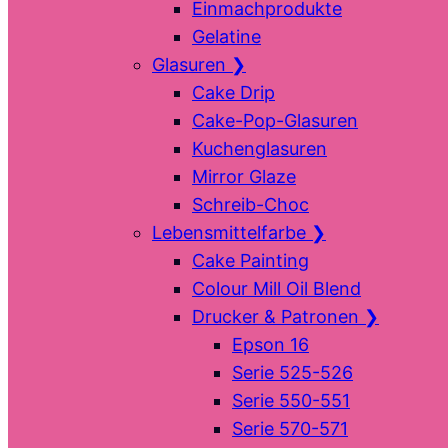
Einmachprodukte
Gelatine
Glasuren
❯
Cake Drip
Cake-Pop-Glasuren
Kuchenglasuren
Mirror Glaze
Schreib-Choc
Lebensmittelfarbe
❯
Cake Painting
Colour Mill Oil Blend
Drucker & Patronen
❯
Epson 16
Serie 525-526
Serie 550-551
Serie 570-571