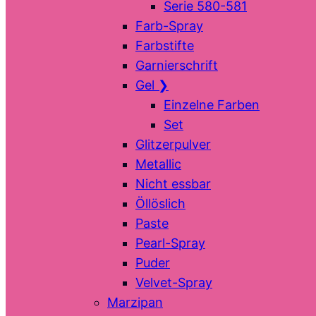
Serie 580-581
Farb-Spray
Farbstifte
Garnierschrift
Gel
❯
Einzelne Farben
Set
Glitzerpulver
Metallic
Nicht essbar
Öllöslich
Paste
Pearl-Spray
Puder
Velvet-Spray
Marzipan