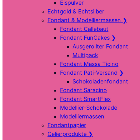
Eispulver
Echtgold & Echtsilber
Fondant & Modelliermassen
❯
Fondant Callebaut
Fondant FunCakes
❯
Ausgerollter Fondant
Multipack
Fondant Massa Ticino
Fondant Pati-Versand
❯
Schokoladenfondant
Fondant Saracino
Fondant SmartFlex
Modellier-Schokolade
Modelliermassen
Fondantpapier
Gelierprodukte
❯