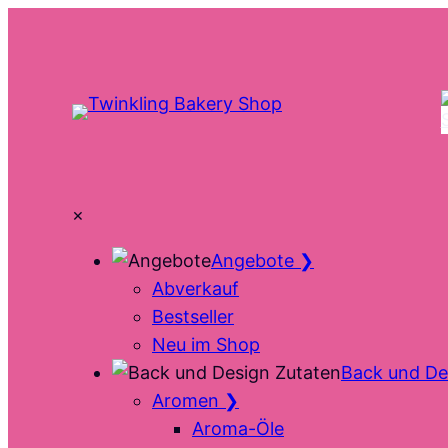
Zum
Inhalt
springen
×
Angebote
❯
Abverkauf
Bestseller
Neu im Shop
Back und De
Aromen
❯
Aroma-Öle