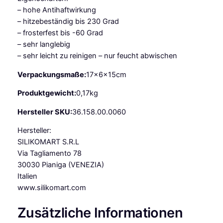
t
– hohe Antihaftwirkung
i
– hitzebeständig bis 230 Grad
g
– frosterfest bis -60 Grad
o
– sehr langlebig
M
– sehr leicht zu reinigen – nur feucht abwischen
e
n
Verpackungsmaße:
17x6x15cm
g
Produktgewicht:
0,17kg
e
Hersteller SKU:
36.158.00.0060
Hersteller:
SILIKOMART S.R.L
Via Tagliamento 78
30030 Pianiga (VENEZIA)
Italien
www.silikomart.com
Zusätzliche Informationen