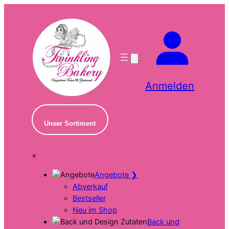
Zum
Inhalt
springen
Anmelden
Unser Sortiment
×
Angebote
❯
Abverkauf
Bestseller
Neu im Shop
Back und