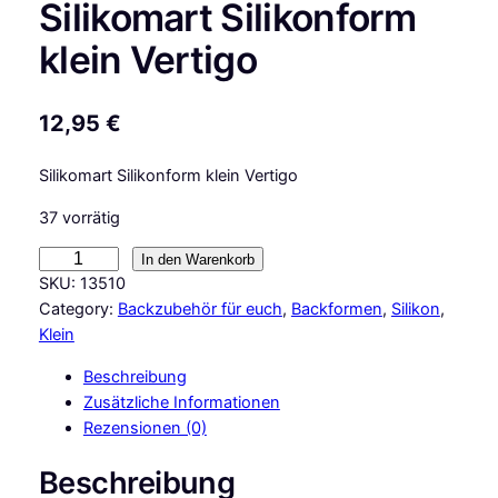
Silikomart Silikonform
klein Vertigo
12,95
€
Silikomart Silikonform klein Vertigo
37 vorrätig
S
In den Warenkorb
i
SKU:
13510
l
Category:
Backzubehör für euch
, 
Backformen
, 
Silikon
, 
i
Klein
k
Beschreibung
o
Zusätzliche Informationen
m
Rezensionen (0)
a
r
Beschreibung
t