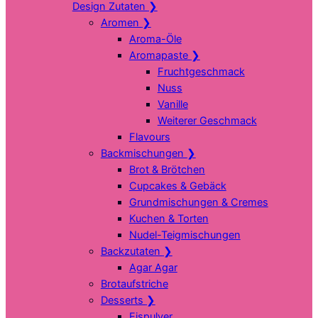
Design Zutaten
❯
Aromen
❯
Aroma-Öle
Aromapaste
❯
Fruchtgeschmack
Nuss
Vanille
Weiterer Geschmack
Flavours
Backmischungen
❯
Brot & Brötchen
Cupcakes & Gebäck
Grundmischungen & Cremes
Kuchen & Torten
Nudel-Teigmischungen
Backzutaten
❯
Agar Agar
Brotaufstriche
Desserts
❯
Eispulver