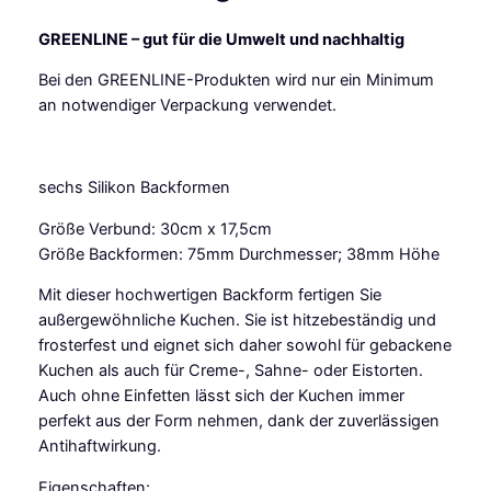
S
GREENLINE – gut für die Umwelt und nachhaltig
i
l
Bei den GREENLINE-Produkten wird nur ein Minimum
i
an notwendiger Verpackung verwendet.
k
o
n
sechs Silikon Backformen
f
o
Größe Verbund: 30cm x 17,5cm
r
Größe Backformen: 75mm Durchmesser; 38mm Höhe
m
k
Mit dieser hochwertigen Backform fertigen Sie
l
außergewöhnliche Kuchen. Sie ist hitzebeständig und
e
frosterfest und eignet sich daher sowohl für gebackene
i
Kuchen als auch für Creme-, Sahne- oder Eistorten.
n
Auch ohne Einfetten lässt sich der Kuchen immer
V
perfekt aus der Form nehmen, dank der zuverlässigen
e
Antihaftwirkung.
r
Eigenschaften: