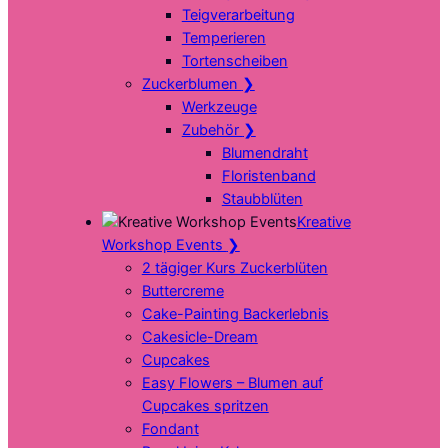
Teigverarbeitung
Temperieren
Tortenscheiben
Zuckerblumen
❯
Werkzeuge
Zubehör
❯
Blumendraht
Floristenband
Staubblüten
Kreative
Workshop Events
❯
2 tägiger Kurs Zuckerblüten
Buttercreme
Cake-Painting Backerlebnis
Cakesicle-Dream
Cupcakes
Easy Flowers – Blumen auf
Cupcakes spritzen
Fondant