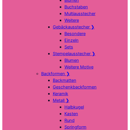
Blumen
Buchstaben
Multiausstecher
Weitere
Gebäckausstecher
❯
Besondere
Einzeln
Sets
Stempelausstecher
❯
Blumen
Weitere Motive
Backformen
❯
Backmatten
Geschenkbackformen
Keramik
Metall
❯
Halbkugel
Kasten
Rund
Springform