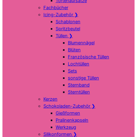
Tortenaufsätze
Fachbücher
Icing-Zubehör
❯
Schablonen
Spritzbeutel
Tüllen
❯
Blumennägel
Blüten
Französische Tüllen
Lochtüllen
Sets
sonstige Tüllen
Sternband
Sterntüllen
Kerzen
Schokoladen-Zubehör
❯
Gießformen
Pralinenkapseln
Werkzeug
Silikonformen
❯