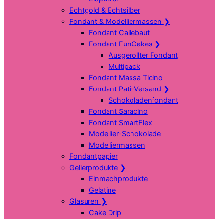
Echtgold & Echtsilber
Fondant & Modelliermassen
❯
Fondant Callebaut
Fondant FunCakes
❯
Ausgerollter Fondant
Multipack
Fondant Massa Ticino
Fondant Pati-Versand
❯
Schokoladenfondant
Fondant Saracino
Fondant SmartFlex
Modellier-Schokolade
Modelliermassen
Fondantpapier
Gelierprodukte
❯
Einmachprodukte
Gelatine
Glasuren
❯
Cake Drip