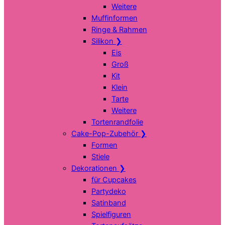
Weitere
Muffinformen
Ringe & Rahmen
Silikon
❯
Eis
Groß
Kit
Klein
Tarte
Weitere
Tortenrandfolie
Cake-Pop-Zubehör
❯
Formen
Stiele
Dekorationen
❯
für Cupcakes
Partydeko
Satinband
Spielfiguren