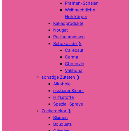
Pralinen-Schalen
Weihnachtliche
Hohlkörper
Kakaoprodukte
Nougat
Pralinenmassen
Schokolade
❯
Callebaut
Carma
Chocovic
Valrhona
sonstige Zutaten
❯
Alkohole
essbarer Kleber
Hilfsstoffe
Spezial-Sprays
Zuckerdekor
❯
Blumen
Bouquets
Crispies