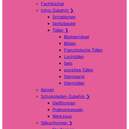
Fachbücher
Icing-Zubehör
❯
Schablonen
Spritzbeutel
Tüllen
❯
Blumennägel
Blüten
Französische Tüllen
Lochtüllen
Sets
sonstige Tüllen
Sternband
Sterntüllen
Kerzen
Schokoladen-Zubehör
❯
Gießformen
Pralinenkapseln
Werkzeug
Silikonformen
❯