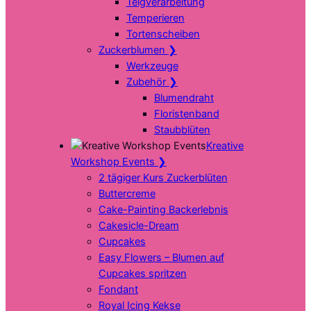
Teigverarbeitung
Temperieren
Tortenscheiben
Zuckerblumen
❯
Werkzeuge
Zubehör
❯
Blumendraht
Floristenband
Staubblüten
Kreative
Workshop Events
❯
2 tägiger Kurs Zuckerblüten
Buttercreme
Cake-Painting Backerlebnis
Cakesicle-Dream
Cupcakes
Easy Flowers – Blumen auf
Cupcakes spritzen
Fondant
Royal Icing Kekse