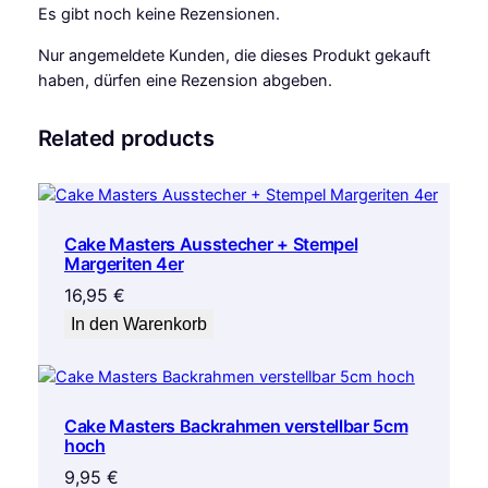
Es gibt noch keine Rezensionen.
M
e
Nur angemeldete Kunden, die dieses Produkt gekauft
n
haben, dürfen eine Rezension abgeben.
g
e
Related products
Cake Masters Ausstecher + Stempel
Margeriten 4er
16,95
€
In den Warenkorb
Cake Masters Backrahmen verstellbar 5cm
hoch
9,95
€