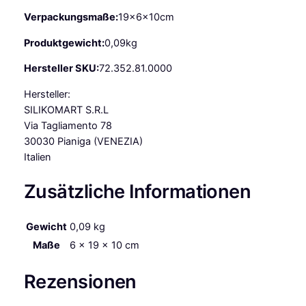
u
Verpackungsmaße:
19x6x10cm
n
g
Produktgewicht:
0,09kg
g
r
Hersteller SKU:
72.352.81.0000
ü
Hersteller:
n
SILIKOMART S.R.L
1
Via Tagliamento 78
2
30030 Pianiga (VENEZIA)
e
Italien
r
G
Zusätzliche Informationen
R
E
E
Gewicht
0,09 kg
N
Maße
6 × 19 × 10 cm
L
I
Rezensionen
N
E