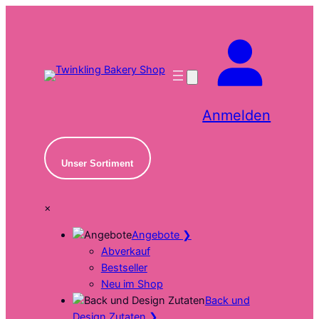
Zum
Inhalt
springen
Anmelden
Unser Sortiment
×
Angebote
❯
Abverkauf
Bestseller
Neu im Shop
Back und
Design Zutaten
❯