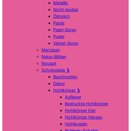
Metallic
Nicht essbar
Öllöslich
Paste
Pearl-Spray
Puder
Velvet-Spray
Marzipan
Natur-Blüten
Nougat
Schokolade
❯
Backtropfen
Dekor
Hohlkörper
❯
Aufleger
Bedruckte Hohlkörper
Hohlkörper Eier
Hohlkörper Herzen
Hohlkugeln
Pralinen-Schalen