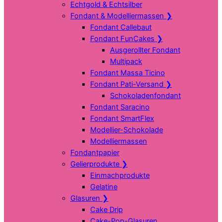
Echtgold & Echtsilber
Fondant & Modelliermassen
❯
Fondant Callebaut
Fondant FunCakes
❯
Ausgerollter Fondant
Multipack
Fondant Massa Ticino
Fondant Pati-Versand
❯
Schokoladenfondant
Fondant Saracino
Fondant SmartFlex
Modellier-Schokolade
Modelliermassen
Fondantpapier
Gelierprodukte
❯
Einmachprodukte
Gelatine
Glasuren
❯
Cake Drip
Cake-Pop-Glasuren