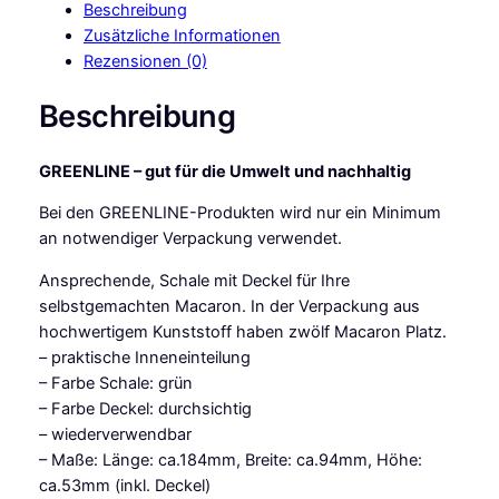
Beschreibung
o
Zusätzliche Informationen
m
Rezensionen (0)
a
r
Beschreibung
t
M
GREENLINE – gut für die Umwelt und nachhaltig
a
c
Bei den GREENLINE-Produkten wird nur ein Minimum
a
an notwendiger Verpackung verwendet.
r
o
Ansprechende, Schale mit Deckel für Ihre
n
selbstgemachten Macaron. In der Verpackung aus
V
hochwertigem Kunststoff haben zwölf Macaron Platz.
e
– praktische Inneneinteilung
r
– Farbe Schale: grün
p
– Farbe Deckel: durchsichtig
a
– wiederverwendbar
c
– Maße: Länge: ca.184mm, Breite: ca.94mm, Höhe:
k
ca.53mm (inkl. Deckel)