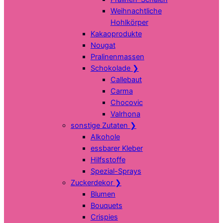
Weihnachtliche
Hohlkörper
Kakaoprodukte
Nougat
Pralinenmassen
Schokolade
❯
Callebaut
Carma
Chocovic
Valrhona
sonstige Zutaten
❯
Alkohole
essbarer Kleber
Hilfsstoffe
Spezial-Sprays
Zuckerdekor
❯
Blumen
Bouquets
Crispies