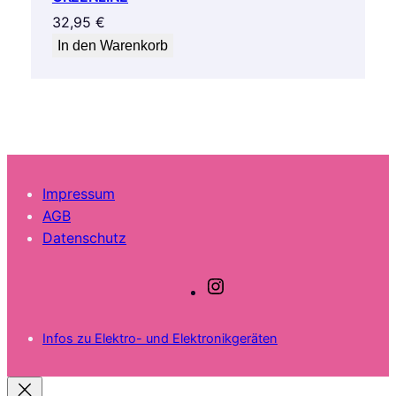
32,95
€
In den Warenkorb
Impressum
AGB
Datenschutz
I
n
s
Infos zu Elektro- und Elektronikgeräten
t
a
g