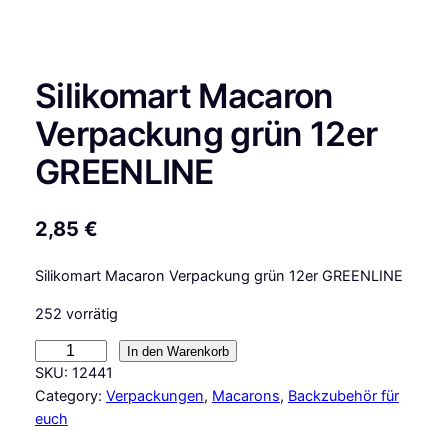
Silikomart Macaron
Verpackung grün 12er
GREENLINE
2,85
€
Silikomart Macaron Verpackung grün 12er GREENLINE
252 vorrätig
S
In den Warenkorb
i
SKU:
12441
l
Category:
Verpackungen
, 
Macarons
, 
Backzubehör für
i
euch
k