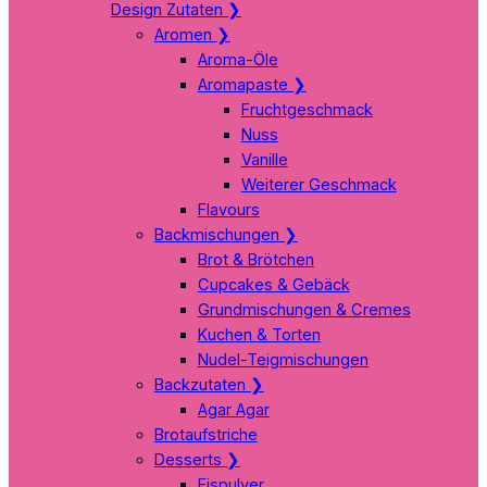
Design Zutaten
❯
Aromen
❯
Aroma-Öle
Aromapaste
❯
Fruchtgeschmack
Nuss
Vanille
Weiterer Geschmack
Flavours
Backmischungen
❯
Brot & Brötchen
Cupcakes & Gebäck
Grundmischungen & Cremes
Kuchen & Torten
Nudel-Teigmischungen
Backzutaten
❯
Agar Agar
Brotaufstriche
Desserts
❯
Eispulver