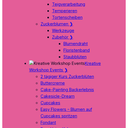
Teigverarbeitung
Temperieren
Tortenscheiben
Zuckerblumen
❯
Werkzeuge
Zubehör
❯
Blumendraht
Floristenband
Staubblüten
Kreative
Workshop Events
❯
2 tägiger Kurs Zuckerblüten
Buttercreme
Cake-Painting Backerlebnis
Cakesicle-Dream
Cupcakes
Easy Flowers – Blumen auf
Cupcakes spritzen
Fondant