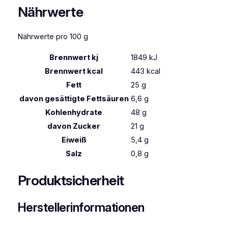
Nährwerte
Nährwerte pro 100 g
Brennwert kj
1849
kJ
Brennwert kcal
443
kcal
Fett
25
g
davon
gesättigte Fettsäuren
6,6
g
Kohlenhydrate
48
g
davon
Zucker
21
g
Eiweiß
5,4
g
Salz
0,8
g
Produktsicherheit
Herstellerinformationen