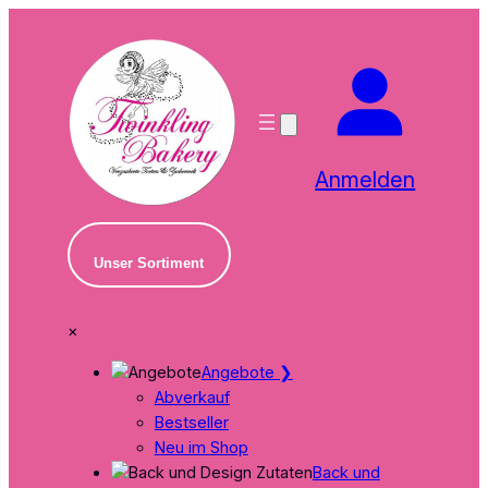
Zum
Inhalt
springen
Anmelden
Unser Sortiment
×
Angebote
❯
Abverkauf
Bestseller
Neu im Shop
Back und