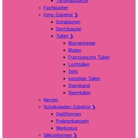
Tortenaufsätze
Fachbücher
Icing-Zubehör
❯
Schablonen
Spritzbeutel
Tüllen
❯
Blumennägel
Blüten
Französische Tüllen
Lochtüllen
Sets
sonstige Tüllen
Sternband
Sterntüllen
Kerzen
Schokoladen-Zubehör
❯
Gießformen
Pralinenkapseln
Werkzeug
Silikonformen
❯