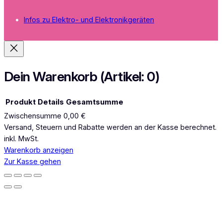
n
s
Infos zu Elektro- und Elektronikgeräten
t
a
g
r
a
Dein Warenkorb
(Artikel: 0)
m
Produkt
Details
Gesamtsumme
Zwischensumme
0,00 €
Produkte
Versand, Steuern und Rabatte werden an der Kasse berechnet.
inkl. MwSt.
im
Warenkorb anzeigen
Warenkorb
Zur Kasse gehen