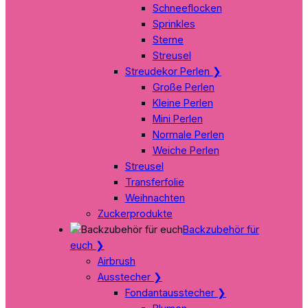
Schneeflocken
Sprinkles
Sterne
Streusel
Streudekor Perlen
❯
Große Perlen
Kleine Perlen
Mini Perlen
Normale Perlen
Weiche Perlen
Streusel
Transferfolie
Weihnachten
Zuckerprodukte
Backzubehör für
euch
❯
Airbrush
Ausstecher
❯
Fondantausstecher
❯