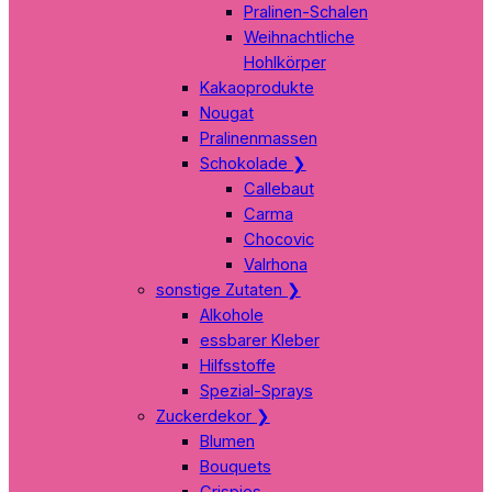
Pralinen-Schalen
Weihnachtliche
Hohlkörper
Kakaoprodukte
Nougat
Pralinenmassen
Schokolade
❯
Callebaut
Carma
Chocovic
Valrhona
sonstige Zutaten
❯
Alkohole
essbarer Kleber
Hilfsstoffe
Spezial-Sprays
Zuckerdekor
❯
Blumen
Bouquets
Crispies