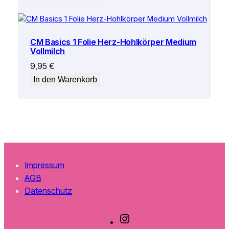
CM Basics 1 Folie Herz-Hohlkörper Medium
Vollmilch
9,95
€
In den Warenkorb
Impressum
AGB
Datenschutz
I