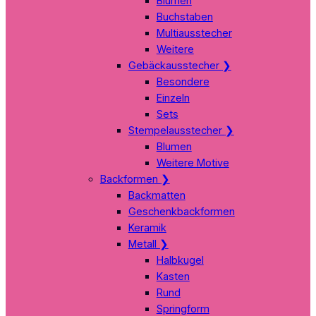
Blumen
Buchstaben
Multiausstecher
Weitere
Gebäckausstecher
❯
Besondere
Einzeln
Sets
Stempelausstecher
❯
Blumen
Weitere Motive
Backformen
❯
Backmatten
Geschenkbackformen
Keramik
Metall
❯
Halbkugel
Kasten
Rund
Springform