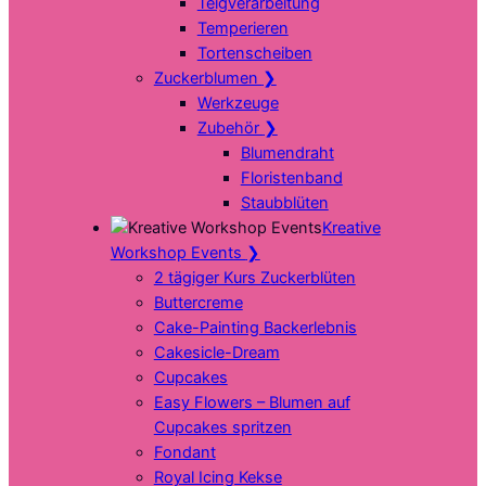
Teigverarbeitung
Temperieren
Tortenscheiben
Zuckerblumen
❯
Werkzeuge
Zubehör
❯
Blumendraht
Floristenband
Staubblüten
Kreative
Workshop Events
❯
2 tägiger Kurs Zuckerblüten
Buttercreme
Cake-Painting Backerlebnis
Cakesicle-Dream
Cupcakes
Easy Flowers – Blumen auf
Cupcakes spritzen
Fondant
Royal Icing Kekse