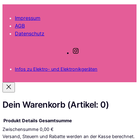
Impressum
AGB
Datenschutz
I
n
s
Infos zu Elektro- und Elektronikgeräten
t
a
g
r
a
Dein Warenkorb
(Artikel: 0)
m
Produkt
Details
Gesamtsumme
Zwischensumme
0,00 €
Produkte
Versand, Steuern und Rabatte werden an der Kasse berechnet.