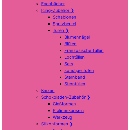
Fachbücher
Icing-Zubehör
❯
Schablonen
Spritzbeutel
Tüllen
❯
Blumennägel
Blüten
Französische Tüllen
Lochtüllen
Sets
sonstige Tüllen
Sternband
Sterntüllen
Kerzen
Schokoladen-Zubehör
❯
Gießformen
Pralinenkapseln
Werkzeug
Silikonformen
❯