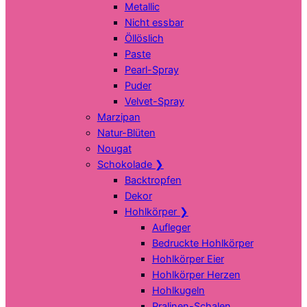
Metallic
Nicht essbar
Öllöslich
Paste
Pearl-Spray
Puder
Velvet-Spray
Marzipan
Natur-Blüten
Nougat
Schokolade
❯
Backtropfen
Dekor
Hohlkörper
❯
Aufleger
Bedruckte Hohlkörper
Hohlkörper Eier
Hohlkörper Herzen
Hohlkugeln
Pralinen-Schalen