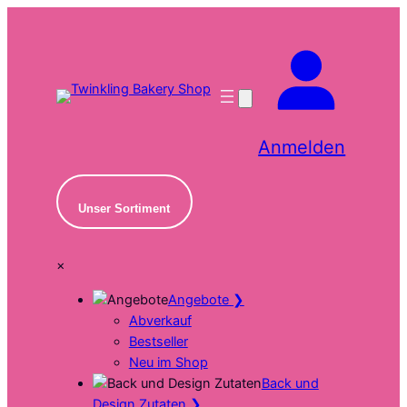
Zum
Inhalt
springen
Anmelden
Unser Sortiment
×
Angebote
❯
Abverkauf
Bestseller
Neu im Shop
Back und
Design Zutaten
❯