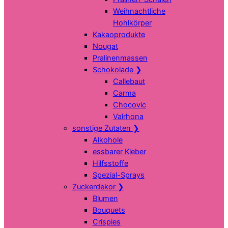
Weihnachtliche
Hohlkörper
Kakaoprodukte
Nougat
Pralinenmassen
Schokolade
❯
Callebaut
Carma
Chocovic
Valrhona
sonstige Zutaten
❯
Alkohole
essbarer Kleber
Hilfsstoffe
Spezial-Sprays
Zuckerdekor
❯
Blumen
Bouquets
Crispies