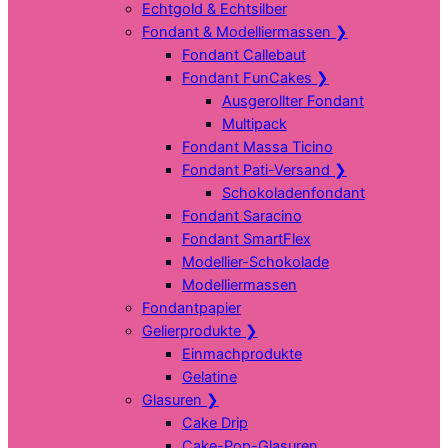
Echtgold & Echtsilber
Fondant & Modelliermassen
❯
Fondant Callebaut
Fondant FunCakes
❯
Ausgerollter Fondant
Multipack
Fondant Massa Ticino
Fondant Pati-Versand
❯
Schokoladenfondant
Fondant Saracino
Fondant SmartFlex
Modellier-Schokolade
Modelliermassen
Fondantpapier
Gelierprodukte
❯
Einmachprodukte
Gelatine
Glasuren
❯
Cake Drip
Cake-Pop-Glasuren