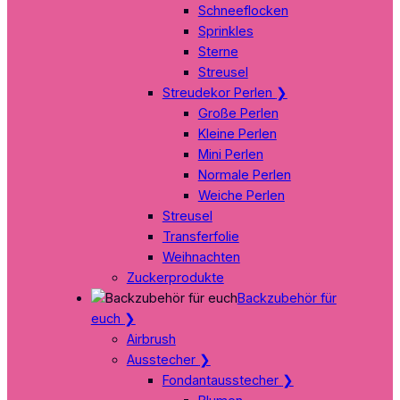
Schneeflocken
Sprinkles
Sterne
Streusel
Streudekor Perlen
❯
Große Perlen
Kleine Perlen
Mini Perlen
Normale Perlen
Weiche Perlen
Streusel
Transferfolie
Weihnachten
Zuckerprodukte
Backzubehör für
euch
❯
Airbrush
Ausstecher
❯
Fondantausstecher
❯