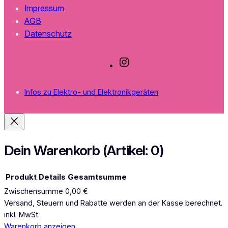
Impressum
AGB
Datenschutz
I
n
s
Infos zu Elektro- und Elektronikgeräten
t
a
g
r
a
Dein Warenkorb
(Artikel: 0)
m
Produkt
Details
Gesamtsumme
Zwischensumme
0,00 €
Produkte
Versand, Steuern und Rabatte werden an der Kasse berechnet.
inkl. MwSt.
im
Warenkorb anzeigen