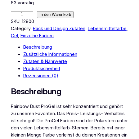
83 vorrätig
R
In den Warenkorb
a
SKU:
12800
i
Category:
Back und Design Zutaten
, 
Lebensmittelfarbe
, 
n
Gel
, 
Einzelne Farben
b
Beschreibung
o
Zusätzliche Informationen
w
Zutaten & Nährwerte
D
Produktsicherheit
u
Rezensionen (0)
s
t
Beschreibung
L
e
Rainbow Dust ProGel ist sehr konzentriert und gehört
b
zu unseren Favoriten. Das Preis- Leistungs- Verhältnis
e
ist sehr gut! Die ProGel Farben sind der Polarstern unter
n
den vielen Lebensmittelfarb-Sternen. Bereits mit einer
s
kleinen Menge Farbe verleihst du deinen Kreationen ein
m