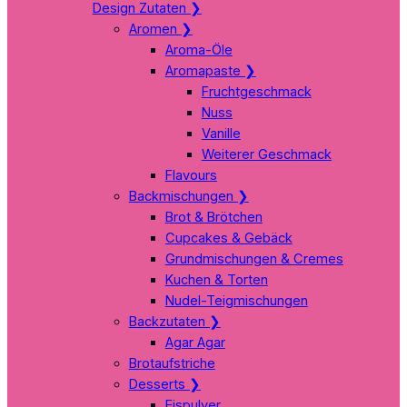
Design Zutaten
❯
Aromen
❯
Aroma-Öle
Aromapaste
❯
Fruchtgeschmack
Nuss
Vanille
Weiterer Geschmack
Flavours
Backmischungen
❯
Brot & Brötchen
Cupcakes & Gebäck
Grundmischungen & Cremes
Kuchen & Torten
Nudel-Teigmischungen
Backzutaten
❯
Agar Agar
Brotaufstriche
Desserts
❯
Eispulver