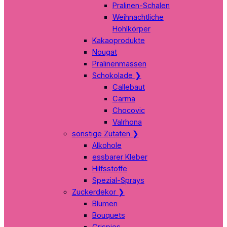
Pralinen-Schalen
Weihnachtliche
Hohlkörper
Kakaoprodukte
Nougat
Pralinenmassen
Schokolade
❯
Callebaut
Carma
Chocovic
Valrhona
sonstige Zutaten
❯
Alkohole
essbarer Kleber
Hilfsstoffe
Spezial-Sprays
Zuckerdekor
❯
Blumen
Bouquets
Crispies