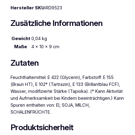
l
y
Hersteller SKU:
RD9523
G
Zusätzliche Informationen
r
e
e
Gewicht
0,04 kg
n
Maße
4 × 10 × 9 cm
2
5
Zutaten
g
M
e
Feuchthaltemittel: E 422 (Glycerin), Farbstoff: E 155
n
(Braun HT), E 102* (Tartrazin), E 133 (Brillantblau FCF),
g
Wasser, modifizierte Stärke (Tapioka). (* Kann Aktivität
e
und Aufmerksamkeit bei Kindern beeinträchtigen.) Kann
Spuren enthalten von: EI, SOJA, MILCH,
SCHALENFRÜCHTE.
Produktsicherheit