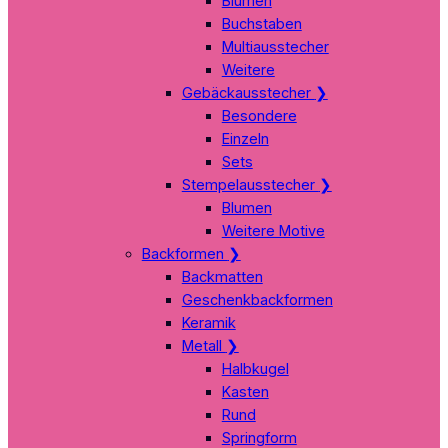
Blumen
Buchstaben
Multiausstecher
Weitere
Gebäckausstecher
❯
Besondere
Einzeln
Sets
Stempelausstecher
❯
Blumen
Weitere Motive
Backformen
❯
Backmatten
Geschenkbackformen
Keramik
Metall
❯
Halbkugel
Kasten
Rund
Springform