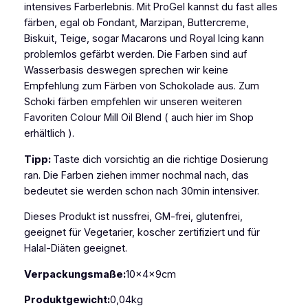
intensives Farberlebnis. Mit ProGel kannst du fast alles
i
färben, egal ob Fondant, Marzipan, Buttercreme,
t
Biskuit, Teige, sogar Macarons und Royal Icing kann
t
problemlos gefärbt werden. Die Farben sind auf
e
Wasserbasis deswegen sprechen wir keine
l
Empfehlung zum Färben von Schokolade aus. Zum
f
Schoki färben empfehlen wir unseren weiteren
a
Favoriten Colour Mill Oil Blend ( auch hier im Shop
r
erhältlich ).
b
e
Tipp:
Taste dich vorsichtig an die richtige Dosierung
P
ran. Die Farben ziehen immer nochmal nach, das
r
bedeutet sie werden schon nach 30min intensiver.
o
G
Dieses Produkt ist nussfrei, GM-frei, glutenfrei,
e
geeignet für Vegetarier, koscher zertifiziert und für
l
Halal-Diäten geeignet.
H
Verpackungsmaße:
10x4x9cm
o
l
Produktgewicht:
0,04kg