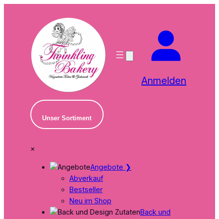
Zum
Inhalt
springen
Anmelden
Unser Sortiment
×
Angebote
❯
Abverkauf
Bestseller
Neu im Shop
Back und