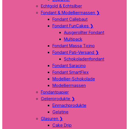
Echtgold & Echtsilber
Fondant & Modelliermassen
❯
Fondant Callebaut
Fondant FunCakes
❯
Ausgerollter Fondant
Multipack
Fondant Massa Ticino
Fondant Pati-Versand
❯
Schokoladenfondant
Fondant Saracino
Fondant SmartFlex
Modellier-Schokolade
Modelliermassen
Fondantpapier
Gelierprodukte
❯
Einmachprodukte
Gelatine
Glasuren
❯
Cake Drip