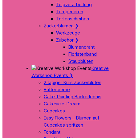
Teigverarbeitung
Temperieren
Tortenscheiben
Zuckerblumen
❯
Werkzeuge
Zubehör
❯
Blumendraht
Floristenband
Staubblüten
Kreative
Workshop Events
❯
2 tägiger Kurs Zuckerblüten
Buttercreme
Cake-Painting Backerlebnis
Cakesicle-Dream
Cupcakes
Easy Flowers – Blumen auf
Cupcakes spritzen
Fondant