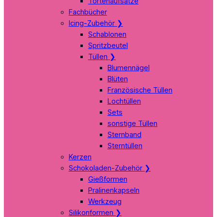
Tortenaufsätze
Fachbücher
Icing-Zubehör
❯
Schablonen
Spritzbeutel
Tüllen
❯
Blumennägel
Blüten
Französische Tüllen
Lochtüllen
Sets
sonstige Tüllen
Sternband
Sterntüllen
Kerzen
Schokoladen-Zubehör
❯
Gießformen
Pralinenkapseln
Werkzeug
Silikonformen
❯