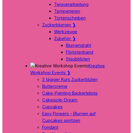
Teigverarbeitung
Temperieren
Tortenscheiben
Zuckerblumen
❯
Werkzeuge
Zubehör
❯
Blumendraht
Floristenband
Staubblüten
Kreative
Workshop Events
❯
2 tägiger Kurs Zuckerblüten
Buttercreme
Cake-Painting Backerlebnis
Cakesicle-Dream
Cupcakes
Easy Flowers – Blumen auf
Cupcakes spritzen
Fondant