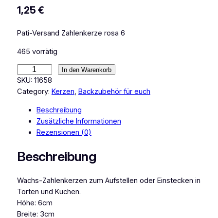
1,25
€
Pati-Versand Zahlenkerze rosa 6
465 vorrätig
P
In den Warenkorb
a
SKU:
11658
t
Category:
Kerzen
, 
Backzubehör für euch
i
Beschreibung
-
Zusätzliche Informationen
V
Rezensionen (0)
e
r
Beschreibung
s
a
Wachs-Zahlenkerzen zum Aufstellen oder Einstecken in
n
Torten und Kuchen.
d
Höhe: 6cm
Z
Breite: 3cm
a