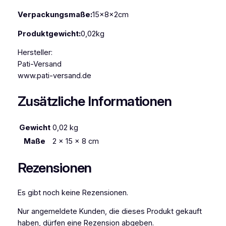
h
Verpackungsmaße:
15x8x2cm
l
e
Produktgewicht:
0,02kg
n
Hersteller:
k
Pati-Versand
e
www.pati-versand.de
r
z
Zusätzliche Informationen
e
r
o
Gewicht
0,02 kg
s
Maße
2 × 15 × 8 cm
a
6
Rezensionen
M
e
Es gibt noch keine Rezensionen.
n
g
Nur angemeldete Kunden, die dieses Produkt gekauft
e
haben, dürfen eine Rezension abgeben.