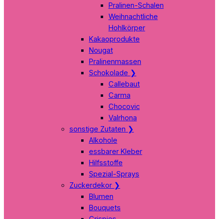
Pralinen-Schalen
Weihnachtliche
Hohlkörper
Kakaoprodukte
Nougat
Pralinenmassen
Schokolade
❯
Callebaut
Carma
Chocovic
Valrhona
sonstige Zutaten
❯
Alkohole
essbarer Kleber
Hilfsstoffe
Spezial-Sprays
Zuckerdekor
❯
Blumen
Bouquets
Crispies