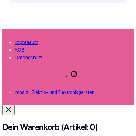
Impressum
AGB
Datenschutz
I
n
s
Infos zu Elektro- und Elektronikgeräten
t
a
g
r
a
Dein Warenkorb
(Artikel: 0)
m