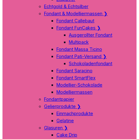
Echtgold & Echtsilber
Fondant & Modelliermassen
❯
Fondant Callebaut
Fondant FunCakes
❯
Ausgerollter Fondant
Multipack
Fondant Massa Ticino
Fondant Pati-Versand
❯
Schokoladenfondant
Fondant Saracino
Fondant SmartFlex
Modellier-Schokolade
Modelliermassen
Fondantpapier
Gelierprodukte
❯
Einmachprodukte
Gelatine
Glasuren
❯
Cake Drip