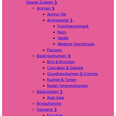
Design Zutaten
❯
Aromen
❯
Aroma-Öle
Aromapaste
❯
Fruchtgeschmack
Nuss
Vanille
Weiterer Geschmack
Flavours
Backmischungen
❯
Brot & Brötchen
Cupcakes & Gebäck
Grundmischungen & Cremes
Kuchen & Torten
Nudel-Teigmischungen
Backzutaten
❯
Agar Agar
Brotaufstriche
Desserts
❯
Eispulver