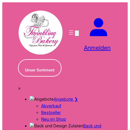
Zum
Inhalt
springen
Anmelden
Unser Sortiment
×
Angebote
❯
Abverkauf
Bestseller
Neu im Shop
Back und