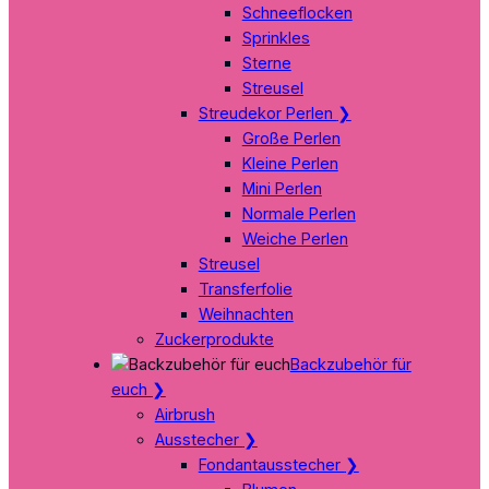
Schneeflocken
Sprinkles
Sterne
Streusel
Streudekor Perlen
❯
Große Perlen
Kleine Perlen
Mini Perlen
Normale Perlen
Weiche Perlen
Streusel
Transferfolie
Weihnachten
Zuckerprodukte
Backzubehör für
euch
❯
Airbrush
Ausstecher
❯
Fondantausstecher
❯