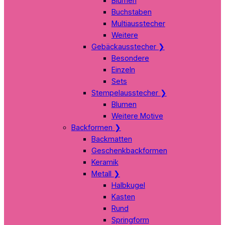
Blumen
Buchstaben
Multiausstecher
Weitere
Gebäckausstecher
❯
Besondere
Einzeln
Sets
Stempelausstecher
❯
Blumen
Weitere Motive
Backformen
❯
Backmatten
Geschenkbackformen
Keramik
Metall
❯
Halbkugel
Kasten
Rund
Springform