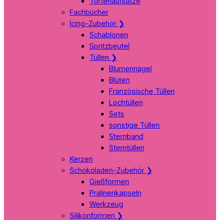
Tortenaufsätze
Fachbücher
Icing-Zubehör
❯
Schablonen
Spritzbeutel
Tüllen
❯
Blumennägel
Blüten
Französische Tüllen
Lochtüllen
Sets
sonstige Tüllen
Sternband
Sterntüllen
Kerzen
Schokoladen-Zubehör
❯
Gießformen
Pralinenkapseln
Werkzeug
Silikonformen
❯