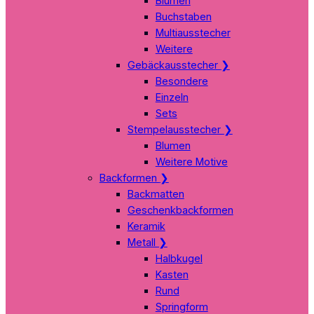
Blumen
Buchstaben
Multiausstecher
Weitere
Gebäckausstecher
❯
Besondere
Einzeln
Sets
Stempelausstecher
❯
Blumen
Weitere Motive
Backformen
❯
Backmatten
Geschenkbackformen
Keramik
Metall
❯
Halbkugel
Kasten
Rund
Springform