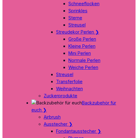
Schneeflocken
Sprinkles
Sterne
Streusel
Streudekor Perlen
❯
Große Perlen
Kleine Perlen
Mini Perlen
Normale Perlen
Weiche Perlen
Streusel
Transferfolie
Weihnachten
Zuckerprodukte
Backzubehör für
euch
❯
Airbrush
Ausstecher
❯
Fondantausstecher
❯