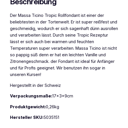
Beschreibung
T
r
Der Massa Ticino Tropic Rollfondant ist einer der
o
beliebtesten in der Tortenwelt. Er ist super reißfest und
p
geschmeidig, wodurch er sich sagenhaft dünn ausrollen
i
und verarbeiten lässt. Durch seine Tropic Rezeptur
c
lässt er sich auch bei warmen und feuchten
r
Temperaturen super verarbeiten. Massa Ticino ist nicht
o
so pappig süß denn er hat ein leichten Vanille und
t
Zitronengeschmack. der Fondant ist ideal für Anfänger
2
und für Profis geeignet. Wir benutzen ihn sogar in
5
unseren Kursen!
0
g
Hergestellt in der Schweiz
M
e
Verpackungsmaße:
17x3x9cm
n
Produktgewicht:
0,26kg
g
e
Hersteller SKU:
5035151