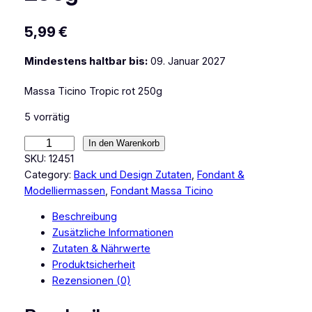
5,99
€
Mindestens haltbar bis:
09. Januar 2027
Massa Ticino Tropic rot 250g
5 vorrätig
M
In den Warenkorb
a
SKU:
12451
s
Category:
Back und Design Zutaten
, 
Fondant &
s
Modelliermassen
, 
Fondant Massa Ticino
a
Beschreibung
T
Zusätzliche Informationen
i
Zutaten & Nährwerte
c
Produktsicherheit
i
Rezensionen (0)
n
o