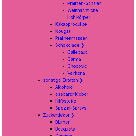
Pralinen-Schalen
Weihnachtliche
Hohlkörper
Kakaoprodukte
Nougat
Pralinenmassen
Schokolade
❯
Callebaut
Carma
Chocovic
Valrhona
sonstige Zutaten
❯
Alkohole
essbarer Kleber
Hilfsstoffe
Spezial-Sprays
Zuckerdekor
❯
Blumen
Bouquets
Crispies