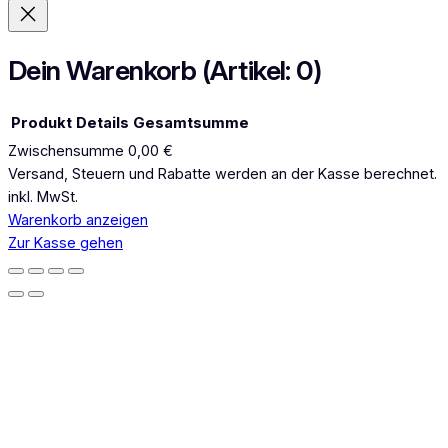
g
r
a
Dein Warenkorb
(Artikel: 0)
m
Produkt
Details
Gesamtsumme
Zwischensumme
0,00 €
Produkte
Versand, Steuern und Rabatte werden an der Kasse berechnet.
inkl. MwSt.
im
Warenkorb anzeigen
Warenkorb
Zur Kasse gehen