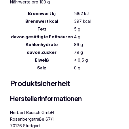
Nährwerte pro 100 g
Brennwert kj
1662
kJ
Brennwert kcal
397
kcal
Fett
5
g
davon
gesättigte Fettsäuren
4
g
Kohlenhydrate
86
g
davon
Zucker
79
g
Eiweiß
< 0,5
g
Salz
0
g
Produktsicherheit
Herstellerinformationen
Herbert Bausch GmbH
Rosenbergstraße 67/1
70176 Stuttgart