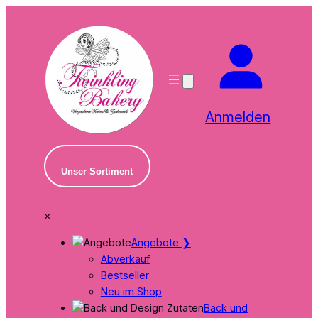
Zum
Inhalt
springen
Anmelden
Unser Sortiment
×
Angebote
❯
Abverkauf
Bestseller
Neu im Shop
Back und