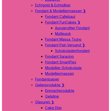
Echtgold & Echtsilber
Fondant & Modelliermassen
❯
Fondant Callebaut
Fondant FunCakes
❯
Ausgerollter Fondant
Multipack
Fondant Massa Ticino
Fondant Pati-Versand
❯
Schokoladenfondant
Fondant Saracino
Fondant SmartFlex
Modellier-Schokolade
Modelliermassen
Fondantpapier
Gelierprodukte
❯
Einmachprodukte
Gelatine
Glasuren
❯
Cake Drip