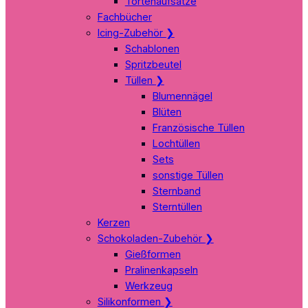
Tortenaufsätze
Fachbücher
Icing-Zubehör
❯
Schablonen
Spritzbeutel
Tüllen
❯
Blumennägel
Blüten
Französische Tüllen
Lochtüllen
Sets
sonstige Tüllen
Sternband
Sterntüllen
Kerzen
Schokoladen-Zubehör
❯
Gießformen
Pralinenkapseln
Werkzeug
Silikonformen
❯