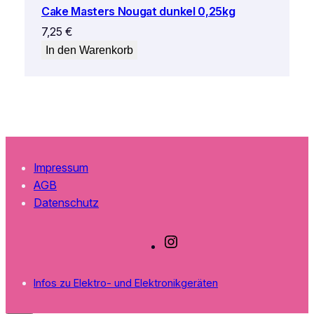
Cake Masters Nougat dunkel 0,25kg
7,25
€
In den Warenkorb
Impressum
AGB
Datenschutz
I
n
s
Infos zu Elektro- und Elektronikgeräten
t
a