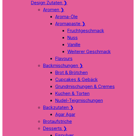
Design Zutaten
❯
Aromen
❯
Aroma-Öle
Aromapaste
❯
Fruchtgeschmack
Nuss
Vanille
Weiterer Geschmack
Flavours
Backmischungen
❯
Brot & Brötchen
Cupcakes & Gebäck
Grundmischungen & Cremes
Kuchen & Torten
Nudel-Teigmischungen
Backzutaten
❯
Agar Agar
Brotaufstriche
Desserts
❯
Eispulver