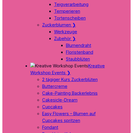
Teigverarbeitung
Temperieren
Tortenscheiben
Zuckerblumen
❯
Werkzeuge
Zubehör
❯
Blumendraht
Floristenband
Staubblüten
Kreative
Workshop Events
❯
2 tägiger Kurs Zuckerblüten
Buttercreme
Cake-Painting Backerlebnis
Cakesicle-Dream
Cupcakes
Easy Flowers – Blumen auf
Cupcakes spritzen
Fondant