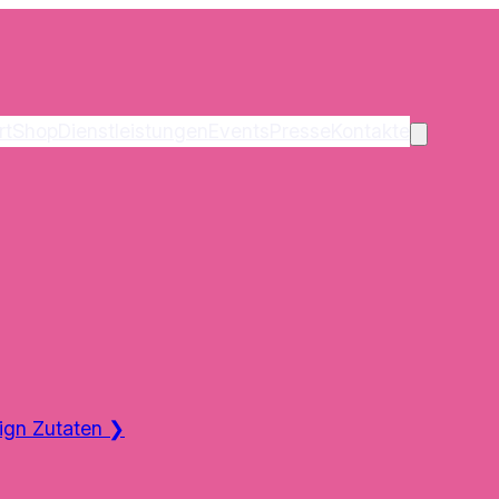
rt
Shop
Dienstleistungen
Events
Presse
Kontakte
ign Zutaten
❯