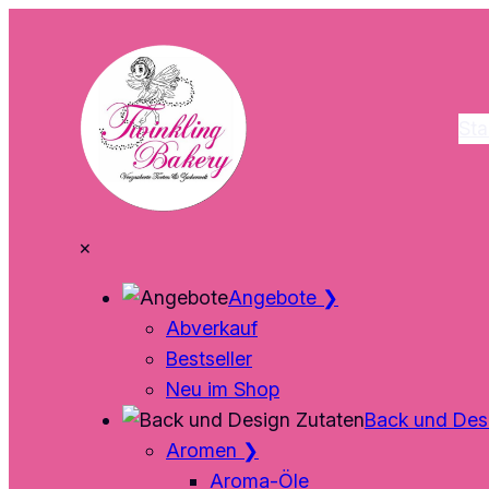
Zum
Inhalt
springen
Sta
×
Angebote
❯
Abverkauf
Bestseller
Neu im Shop
Back und Des
Aromen
❯
Aroma-Öle