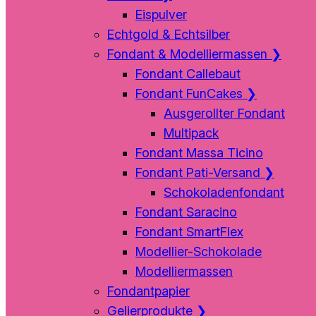
Eispulver
Echtgold & Echtsilber
Fondant & Modelliermassen
❯
Fondant Callebaut
Fondant FunCakes
❯
Ausgerollter Fondant
Multipack
Fondant Massa Ticino
Fondant Pati-Versand
❯
Schokoladenfondant
Fondant Saracino
Fondant SmartFlex
Modellier-Schokolade
Modelliermassen
Fondantpapier
Gelierprodukte
❯