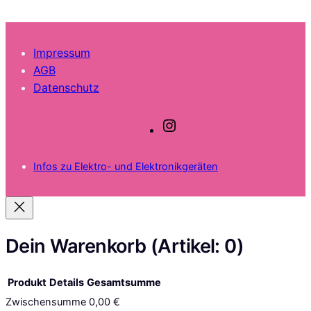
Impressum
AGB
Datenschutz
I
n
s
Infos zu Elektro- und Elektronikgeräten
t
a
g
r
a
Dein Warenkorb
(Artikel: 0)
m
Produkt
Details
Gesamtsumme
Zwischensumme
0,00 €