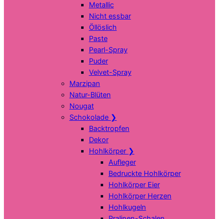
Metallic
Nicht essbar
Öllöslich
Paste
Pearl-Spray
Puder
Velvet-Spray
Marzipan
Natur-Blüten
Nougat
Schokolade
❯
Backtropfen
Dekor
Hohlkörper
❯
Aufleger
Bedruckte Hohlkörper
Hohlkörper Eier
Hohlkörper Herzen
Hohlkugeln
Pralinen-Schalen