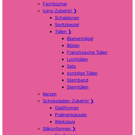
Fachbücher
Icing-Zubehör
❯
Schablonen
Spritzbeutel
Tüllen
❯
Blumennägel
Blüten
Französische Tüllen
Lochtüllen
Sets
sonstige Tüllen
Sternband
Sterntüllen
Kerzen
Schokoladen-Zubehör
❯
Gießformen
Pralinenkapseln
Werkzeug
Silikonformen
❯