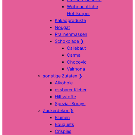
Weihnachtliche
Hohlkörper
Kakaoprodukte
Nougat
Pralinenmassen
Schokolade
❯
Callebaut
Carma
Chocovic
Valrhona
sonstige Zutaten
❯
Alkohole
essbarer Kleber
Hilfsstoffe
Spezial-Sprays
Zuckerdekor
❯
Blumen
Bouquets
Crispies