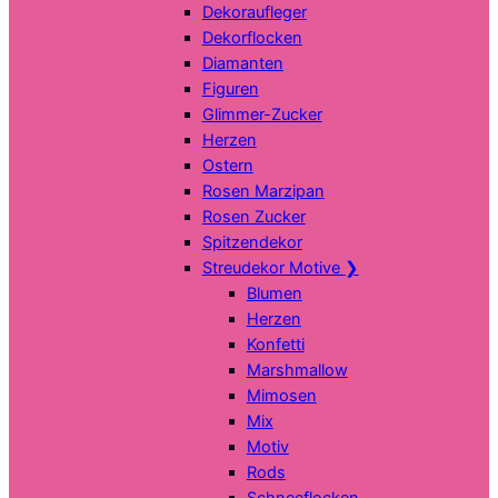
Dekoraufleger
Dekorflocken
Diamanten
Figuren
Glimmer-Zucker
Herzen
Ostern
Rosen Marzipan
Rosen Zucker
Spitzendekor
Streudekor Motive
❯
Blumen
Herzen
Konfetti
Marshmallow
Mimosen
Mix
Motiv
Rods
Schneeflocken