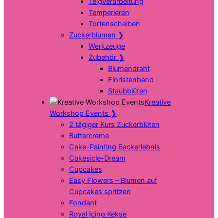
Teigverarbeitung
Temperieren
Tortenscheiben
Zuckerblumen
❯
Werkzeuge
Zubehör
❯
Blumendraht
Floristenband
Staubblüten
Kreative
Workshop Events
❯
2 tägiger Kurs Zuckerblüten
Buttercreme
Cake-Painting Backerlebnis
Cakesicle-Dream
Cupcakes
Easy Flowers – Blumen auf
Cupcakes spritzen
Fondant
Royal Icing Kekse