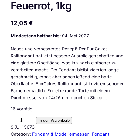
Feuerrot, 1kg
12,05
€
Mindestens haltbar bis:
04. Mai 2027
Neues und verbessertes Rezept! Der FunCakes
Rollfondant hat jetzt bessere Ausrolleigenschaften und
eine glattere Oberfläche, was ihn noch einfacher zu
verarbeiten macht. Der Fondant bleibt ziemlich lange
geschmeidig, erhält aber anschließend eine harte
Oberfläche. FunCakes Rollfondant ist in vielen schönen
Farben erhältlich. Für eine runde Torte mit einem
Durchmesser von 24/26 cm brauchen Sie ca.…
16 vorrätig
F
In den Warenkorb
u
SKU:
15673
n
Category:
Fondant & Modelliermassen
, 
Fondant