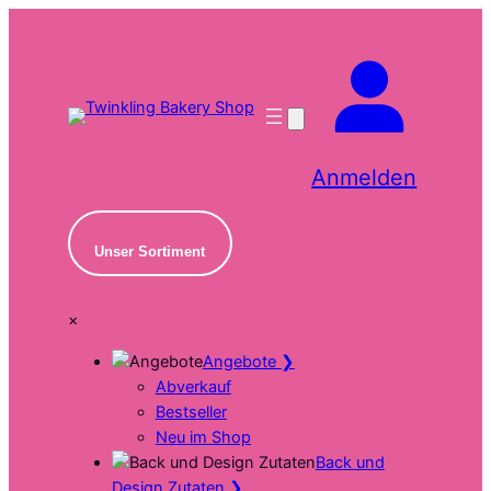
Zum
Inhalt
springen
Anmelden
Unser Sortiment
×
Angebote
❯
Abverkauf
Bestseller
Neu im Shop
Back und
Design Zutaten
❯