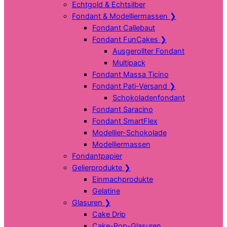
Echtgold & Echtsilber
Fondant & Modelliermassen
❯
Fondant Callebaut
Fondant FunCakes
❯
Ausgerollter Fondant
Multipack
Fondant Massa Ticino
Fondant Pati-Versand
❯
Schokoladenfondant
Fondant Saracino
Fondant SmartFlex
Modellier-Schokolade
Modelliermassen
Fondantpapier
Gelierprodukte
❯
Einmachprodukte
Gelatine
Glasuren
❯
Cake Drip
Cake-Pop-Glasuren