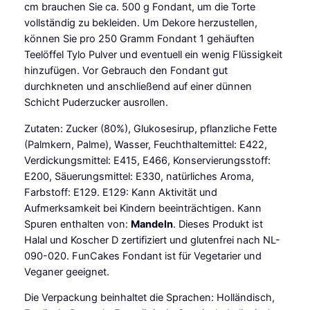
t
cm brauchen Sie ca. 500 g Fondant, um die Torte
,
vollständig zu bekleiden. Um Dekore herzustellen,
1
können Sie pro 250 Gramm Fondant 1 gehäuften
k
Teelöffel Tylo Pulver und eventuell ein wenig Flüssigkeit
g
hinzufügen. Vor Gebrauch den Fondant gut
M
durchkneten und anschließend auf einer dünnen
e
Schicht Puderzucker ausrollen.
n
Zutaten: Zucker (80%), Glukosesirup, pflanzliche Fette
g
(Palmkern, Palme), Wasser, Feuchthaltemittel: E422,
e
Verdickungsmittel: E415, E466, Konservierungsstoff:
E200, Säuerungsmittel: E330, natürliches Aroma,
Farbstoff: E129. E129: Kann Aktivität und
Aufmerksamkeit bei Kindern beeinträchtigen. Kann
Spuren enthalten von:
Mandeln
. Dieses Produkt ist
Halal und Koscher D zertifiziert und glutenfrei nach NL-
090-020. FunCakes Fondant ist für Vegetarier und
Veganer geeignet.
Die Verpackung beinhaltet die Sprachen: Holländisch,