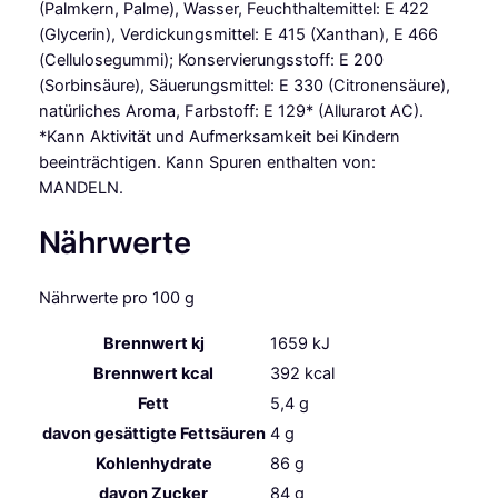
(Palmkern, Palme), Wasser, Feuchthaltemittel: E 422
(Glycerin), Verdickungsmittel: E 415 (Xanthan), E 466
(Cellulosegummi); Konservierungsstoff: E 200
(Sorbinsäure), Säuerungsmittel: E 330 (Citronensäure),
natürliches Aroma, Farbstoff: E 129* (Allurarot AC).
*Kann Aktivität und Aufmerksamkeit bei Kindern
beeinträchtigen. Kann Spuren enthalten von:
MANDELN.
Nährwerte
Nährwerte pro 100 g
Brennwert kj
1659
kJ
Brennwert kcal
392
kcal
Fett
5,4
g
davon
gesättigte Fettsäuren
4
g
Kohlenhydrate
86
g
davon
Zucker
84
g