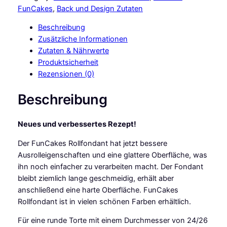
C
FunCakes
, 
Back und Design Zutaten
a
Beschreibung
k
Zusätzliche Informationen
e
Zutaten & Nährwerte
s
Produktsicherheit
F
Rezensionen (0)
o
n
Beschreibung
d
a
Neues und verbessertes Rezept!
n
t
Der FunCakes Rollfondant hat jetzt bessere
F
Ausrolleigenschaften und eine glattere Oberfläche, was
e
ihn noch einfacher zu verarbeiten macht. Der Fondant
u
bleibt ziemlich lange geschmeidig, erhält aber
e
anschließend eine harte Oberfläche. FunCakes
r
Rollfondant ist in vielen schönen Farben erhältlich.
r
o
Für eine runde Torte mit einem Durchmesser von 24/26