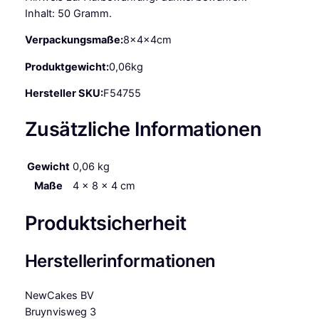
e
Inhalt: 50 Gramm.
r
,
Verpackungsmaße:
8x4x4cm
5
Produktgewicht:
0,06kg
0
g
Hersteller SKU:
F54755
M
e
Zusätzliche Informationen
n
g
Gewicht
0,06 kg
e
Maße
4 × 8 × 4 cm
Produktsicherheit
Herstellerinformationen
NewCakes BV
Bruynvisweg 3