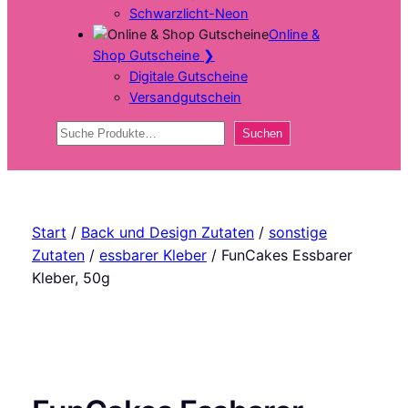
Schwarzlicht-Neon
Online &
Shop Gutscheine
❯
Digitale Gutscheine
Versandgutschein
Suchen
Suchen
Start
/
Back und Design Zutaten
/
sonstige
Zutaten
/
essbarer Kleber
/ FunCakes Essbarer
Kleber, 50g