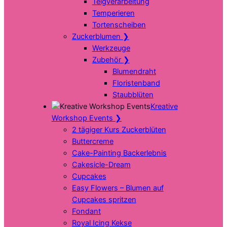
Teigverarbeitung
Temperieren
Tortenscheiben
Zuckerblumen
❯
Werkzeuge
Zubehör
❯
Blumendraht
Floristenband
Staubblüten
Kreative
Workshop Events
❯
2 tägiger Kurs Zuckerblüten
Buttercreme
Cake-Painting Backerlebnis
Cakesicle-Dream
Cupcakes
Easy Flowers – Blumen auf
Cupcakes spritzen
Fondant
Royal Icing Kekse