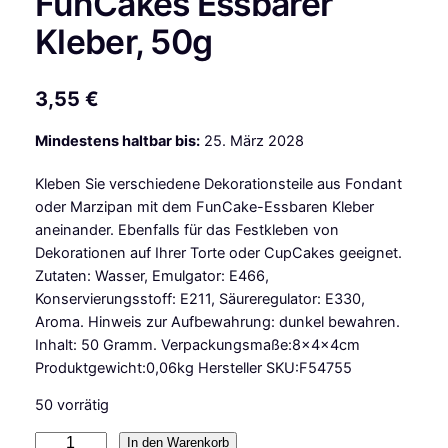
FunCakes Essbarer
Kleber, 50g
3,55
€
Mindestens haltbar bis:
25. März 2028
Kleben Sie verschiedene Dekorationsteile aus Fondant
oder Marzipan mit dem FunCake-Essbaren Kleber
aneinander. Ebenfalls für das Festkleben von
Dekorationen auf Ihrer Torte oder CupCakes geeignet.
Zutaten: Wasser, Emulgator: E466,
Konservierungsstoff: E211, Säureregulator: E330,
Aroma. Hinweis zur Aufbewahrung: dunkel bewahren.
Inhalt: 50 Gramm. Verpackungsmaße:8x4x4cm
Produktgewicht:0,06kg Hersteller SKU:F54755
50 vorrätig
F
In den Warenkorb