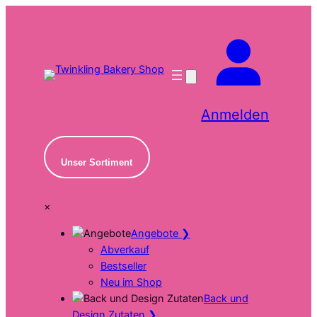
Zum
Inhalt
springen
Anmelden
Unser Sortiment
×
Angebote
❯
Abverkauf
Bestseller
Neu im Shop
Back und
Design Zutaten
❯