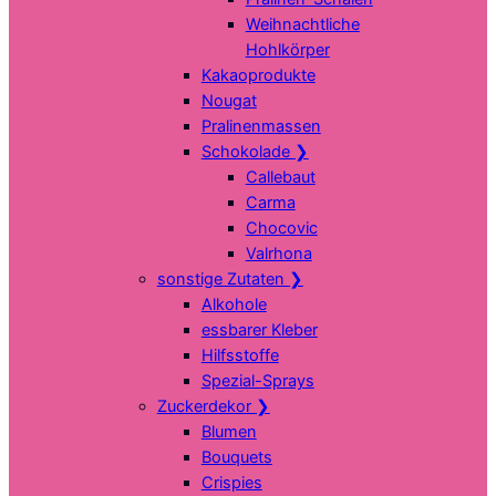
Weihnachtliche
Hohlkörper
Kakaoprodukte
Nougat
Pralinenmassen
Schokolade
❯
Callebaut
Carma
Chocovic
Valrhona
sonstige Zutaten
❯
Alkohole
essbarer Kleber
Hilfsstoffe
Spezial-Sprays
Zuckerdekor
❯
Blumen
Bouquets
Crispies