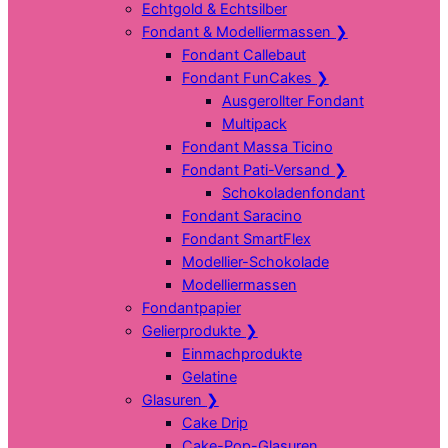
Echtgold & Echtsilber
Fondant & Modelliermassen
❯
Fondant Callebaut
Fondant FunCakes
❯
Ausgerollter Fondant
Multipack
Fondant Massa Ticino
Fondant Pati-Versand
❯
Schokoladenfondant
Fondant Saracino
Fondant SmartFlex
Modellier-Schokolade
Modelliermassen
Fondantpapier
Gelierprodukte
❯
Einmachprodukte
Gelatine
Glasuren
❯
Cake Drip
Cake-Pop-Glasuren