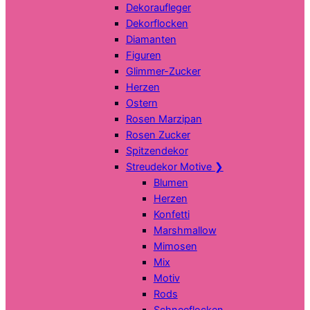
Dekoraufleger
Dekorflocken
Diamanten
Figuren
Glimmer-Zucker
Herzen
Ostern
Rosen Marzipan
Rosen Zucker
Spitzendekor
Streudekor Motive
❯
Blumen
Herzen
Konfetti
Marshmallow
Mimosen
Mix
Motiv
Rods
Schneeflocken