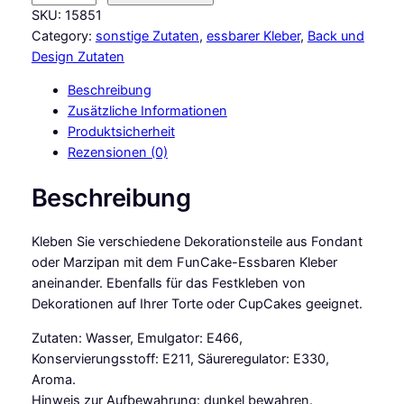
u
SKU:
15851
n
Category:
sonstige Zutaten
, 
essbarer Kleber
, 
Back und
C
Design Zutaten
a
Beschreibung
k
Zusätzliche Informationen
e
Produktsicherheit
s
Rezensionen (0)
E
s
Beschreibung
s
b
Kleben Sie verschiedene Dekorationsteile aus Fondant
a
oder Marzipan mit dem FunCake-Essbaren Kleber
r
aneinander. Ebenfalls für das Festkleben von
e
Dekorationen auf Ihrer Torte oder CupCakes geeignet.
r
K
Zutaten: Wasser, Emulgator: E466,
l
Konservierungsstoff: E211, Säureregulator: E330,
e
Aroma.
b
Hinweis zur Aufbewahrung: dunkel bewahren.