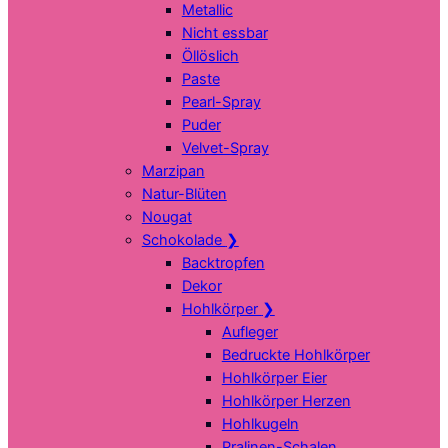
Metallic
Nicht essbar
Öllöslich
Paste
Pearl-Spray
Puder
Velvet-Spray
Marzipan
Natur-Blüten
Nougat
Schokolade
❯
Backtropfen
Dekor
Hohlkörper
❯
Aufleger
Bedruckte Hohlkörper
Hohlkörper Eier
Hohlkörper Herzen
Hohlkugeln
Pralinen-Schalen