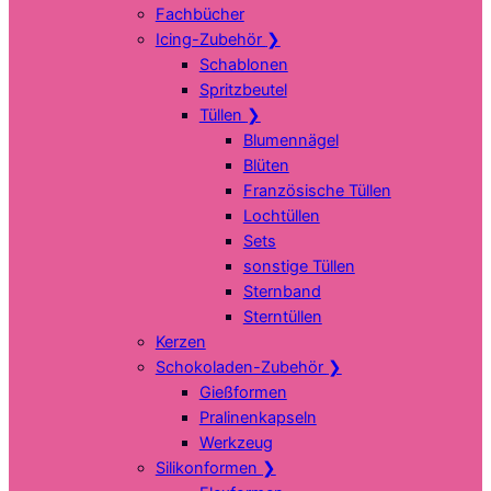
Fachbücher
Icing-Zubehör
❯
Schablonen
Spritzbeutel
Tüllen
❯
Blumennägel
Blüten
Französische Tüllen
Lochtüllen
Sets
sonstige Tüllen
Sternband
Sterntüllen
Kerzen
Schokoladen-Zubehör
❯
Gießformen
Pralinenkapseln
Werkzeug
Silikonformen
❯