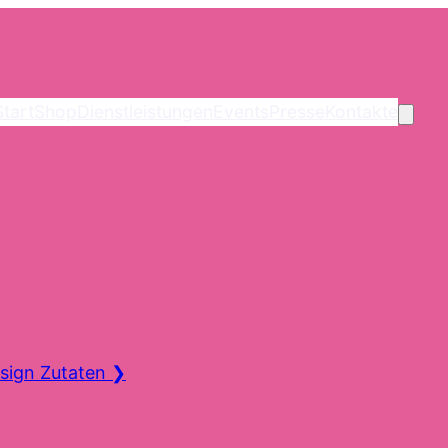
Start
Shop
Dienstleistungen
Events
Presse
Kontakte
sign Zutaten
❯