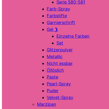
Serie 580-581
Farb-Spray
Farbstifte
Garnierschrift
Gel
❯
Einzelne Farben
Set
Glitzerpulver
Metallic
Nicht essbar
Öllöslich
Paste
Pearl-Spray
Puder
Velvet-Spray
Marzipan