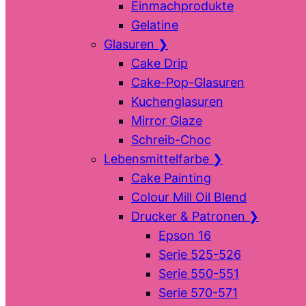
Einmachprodukte
Gelatine
Glasuren
❯
Cake Drip
Cake-Pop-Glasuren
Kuchenglasuren
Mirror Glaze
Schreib-Choc
Lebensmittelfarbe
❯
Cake Painting
Colour Mill Oil Blend
Drucker & Patronen
❯
Epson 16
Serie 525-526
Serie 550-551
Serie 570-571