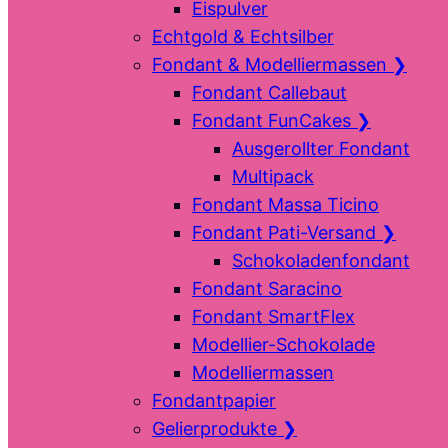
Eispulver
Echtgold & Echtsilber
Fondant & Modelliermassen
❯
Fondant Callebaut
Fondant FunCakes
❯
Ausgerollter Fondant
Multipack
Fondant Massa Ticino
Fondant Pati-Versand
❯
Schokoladenfondant
Fondant Saracino
Fondant SmartFlex
Modellier-Schokolade
Modelliermassen
Fondantpapier
Gelierprodukte
❯