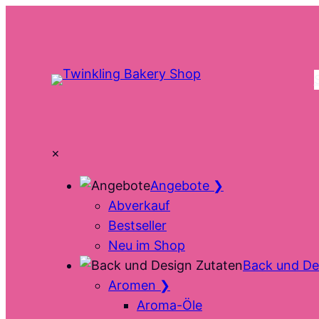
Zum
Inhalt
springen
×
Angebote
❯
Abverkauf
Bestseller
Neu im Shop
Back und De
Aromen
❯
Aroma-Öle