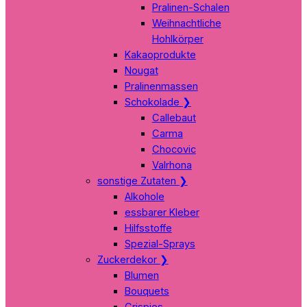
Pralinen-Schalen
Weihnachtliche
Hohlkörper
Kakaoprodukte
Nougat
Pralinenmassen
Schokolade
❯
Callebaut
Carma
Chocovic
Valrhona
sonstige Zutaten
❯
Alkohole
essbarer Kleber
Hilfsstoffe
Spezial-Sprays
Zuckerdekor
❯
Blumen
Bouquets
Crispies