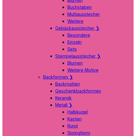
Blumen
Buchstaben
Multiausstecher
Weitere
Gebäckausstecher
❯
Besondere
Einzeln
Sets
Stempelausstecher
❯
Blumen
Weitere Motive
Backformen
❯
Backmatten
Geschenkbackformen
Keramik
Metall
❯
Halbkugel
Kasten
Rund
Springform