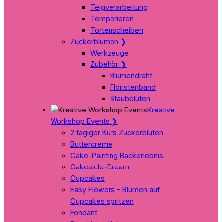
Teigverarbeitung
Temperieren
Tortenscheiben
Zuckerblumen
❯
Werkzeuge
Zubehör
❯
Blumendraht
Floristenband
Staubblüten
Kreative
Workshop Events
❯
2 tägiger Kurs Zuckerblüten
Buttercreme
Cake-Painting Backerlebnis
Cakesicle-Dream
Cupcakes
Easy Flowers – Blumen auf
Cupcakes spritzen
Fondant