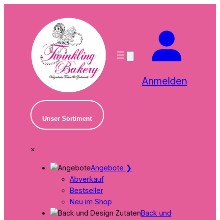
Zum
Inhalt
springen
Anmelden
Unser Sortiment
×
Angebote
❯
Abverkauf
Bestseller
Neu im Shop
Back und