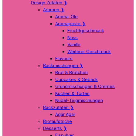
Design Zutaten
❯
Aromen
❯
Aroma-Öle
Aromapaste
❯
Fruchtgeschmack
Nuss
Vanille
Weiterer Geschmack
Flavours
Backmischungen
❯
Brot & Brötchen
Cupcakes & Gebäck
Grundmischungen & Cremes
Kuchen & Torten
Nudel-Teigmischungen
Backzutaten
❯
Agar Agar
Brotaufstriche
Desserts
❯
Eispulver