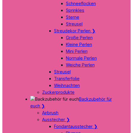
Schneeflocken
Sprinkles
Sterne
Streusel
Streudekor Perlen
❯
Große Perlen
Kleine Perlen
Mini Perlen
Normale Perlen
Weiche Perlen
Streusel
Transferfolie
Weihnachten
Zuckerprodukte
Backzubehör für
euch
❯
Airbrush
Ausstecher
❯
Fondantausstecher
❯