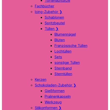
Tortenaufsätze
Fachbücher
Icing-Zubehör
❯
Schablonen
Spritzbeutel
Tüllen
❯
Blumennägel
Blüten
Französische Tüllen
Lochtüllen
Sets
sonstige Tüllen
Sternband
Sterntüllen
Kerzen
Schokoladen-Zubehör
❯
Gießformen
Pralinenkapseln
Werkzeug
Silikonformen
❯