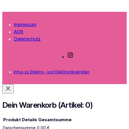
Impressum
AGB
Datenschutz
I
n
s
Infos zu Elektro- und Elektronikgeräten
t
a
g
r
a
Dein Warenkorb
(Artikel: 0)
m
Produkt
Details
Gesamtsumme
Zwischensumme
0,00 €