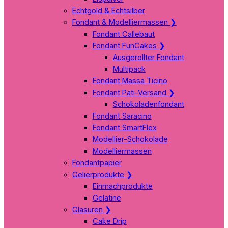
Echtgold & Echtsilber
Fondant & Modelliermassen
❯
Fondant Callebaut
Fondant FunCakes
❯
Ausgerollter Fondant
Multipack
Fondant Massa Ticino
Fondant Pati-Versand
❯
Schokoladenfondant
Fondant Saracino
Fondant SmartFlex
Modellier-Schokolade
Modelliermassen
Fondantpapier
Gelierprodukte
❯
Einmachprodukte
Gelatine
Glasuren
❯
Cake Drip