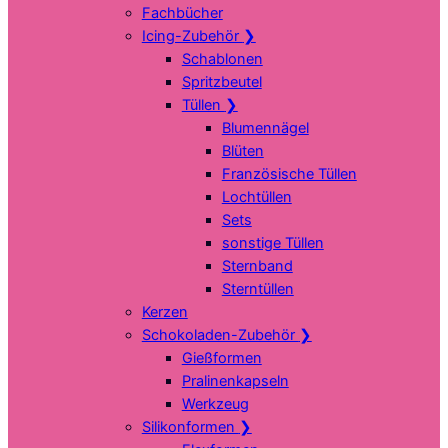
Fachbücher
Icing-Zubehör
❯
Schablonen
Spritzbeutel
Tüllen
❯
Blumennägel
Blüten
Französische Tüllen
Lochtüllen
Sets
sonstige Tüllen
Sternband
Sterntüllen
Kerzen
Schokoladen-Zubehör
❯
Gießformen
Pralinenkapseln
Werkzeug
Silikonformen
❯