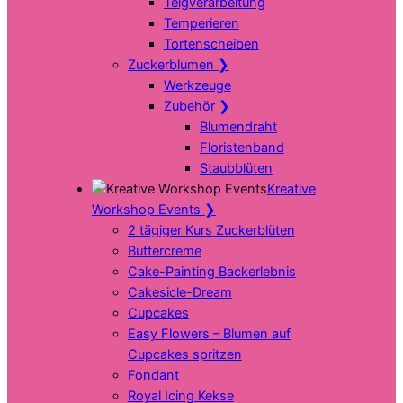
Teigverarbeitung
Temperieren
Tortenscheiben
Zuckerblumen
❯
Werkzeuge
Zubehör
❯
Blumendraht
Floristenband
Staubblüten
Kreative
Workshop Events
❯
2 tägiger Kurs Zuckerblüten
Buttercreme
Cake-Painting Backerlebnis
Cakesicle-Dream
Cupcakes
Easy Flowers – Blumen auf
Cupcakes spritzen
Fondant
Royal Icing Kekse