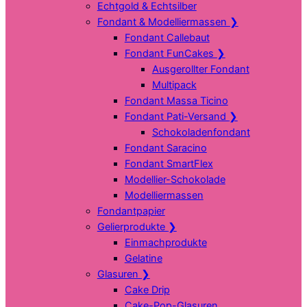
Echtgold & Echtsilber
Fondant & Modelliermassen
❯
Fondant Callebaut
Fondant FunCakes
❯
Ausgerollter Fondant
Multipack
Fondant Massa Ticino
Fondant Pati-Versand
❯
Schokoladenfondant
Fondant Saracino
Fondant SmartFlex
Modellier-Schokolade
Modelliermassen
Fondantpapier
Gelierprodukte
❯
Einmachprodukte
Gelatine
Glasuren
❯
Cake Drip
Cake-Pop-Glasuren