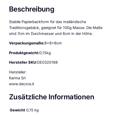
n
Beschreibung
e
t
Stabile Papierbackform für das mailändische
t
Traditionsgebäck, geeignet für 100g Masse. Die Maße
o
sind 7cm im Durchmesser und 6cm in der Höhe.
n
e
Verpackungsmaße:
8x8x8cm
B
a
Produktgewicht:
0,15kg
c
Hersteller SKU:
DE0320168
k
f
Hersteller:
o
Karma Srl
r
www.decora.it
m
k
Zusätzliche Informationen
l
e
Gewicht
0,15 kg
i