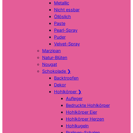
Metallic
Nicht essbar
Öllöslich
Paste
Pearl-Spray
Puder
Velvet-Spray
Marzipan
Natur-Blüten
Nougat
Schokolade
❯
Backtropfen
Dekor
Hohlkörper
❯
Aufleger
Bedruckte Hohlkörper
Hohlkörper Eier
Hohlkörper Herzen
Hohlkugeln
Pralinen-Schalen