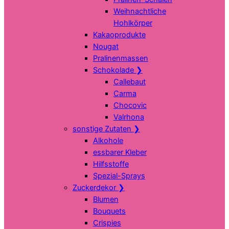
Weihnachtliche
Hohlkörper
Kakaoprodukte
Nougat
Pralinenmassen
Schokolade
❯
Callebaut
Carma
Chocovic
Valrhona
sonstige Zutaten
❯
Alkohole
essbarer Kleber
Hilfsstoffe
Spezial-Sprays
Zuckerdekor
❯
Blumen
Bouquets
Crispies