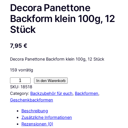
Decora Panettone
Backform klein 100g, 12
Stück
7,95
€
Decora Panettone Backform klein 100g, 12 Stück
159 vorrätig
D
In den Warenkorb
e
SKU:
18518
c
Category:
Backzubehör für euch
, 
Backformen
, 
o
Geschenkbackformen
r
Beschreibung
a
Zusätzliche Informationen
P
Rezensionen (0)
a