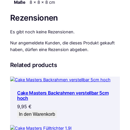
n
Maße
8 × 8 × 8 cm
1
0
Rezensionen
0
g
Es gibt noch keine Rezensionen.
,
1
Nur angemeldete Kunden, die dieses Produkt gekauft
2
haben, dürfen eine Rezension abgeben.
S
t
Related products
ü
c
k
M
Cake Masters Backrahmen verstellbar 5cm
e
hoch
n
9,95
€
g
In den Warenkorb
e