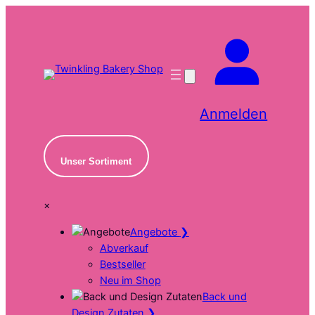
Zum
Inhalt
springen
Anmelden
Unser Sortiment
×
Angebote
❯
Abverkauf
Bestseller
Neu im Shop
Back und
Design Zutaten
❯