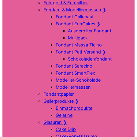
Echtgold & Echtsilber
Fondant & Modelliermassen
❯
Fondant Callebaut
Fondant FunCakes
❯
Ausgerollter Fondant
Multipack
Fondant Massa Ticino
Fondant Pati-Versand
❯
Schokoladenfondant
Fondant Saracino
Fondant SmartFlex
Modellier-Schokolade
Modelliermassen
Fondantpapier
Gelierprodukte
❯
Einmachprodukte
Gelatine
Glasuren
❯
Cake Drip
Cake-Pop-Glasuren