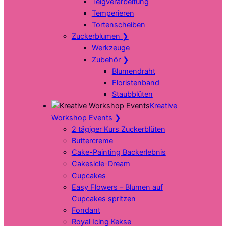
Teigverarbeitung
Temperieren
Tortenscheiben
Zuckerblumen
❯
Werkzeuge
Zubehör
❯
Blumendraht
Floristenband
Staubblüten
Kreative
Workshop Events
❯
2 tägiger Kurs Zuckerblüten
Buttercreme
Cake-Painting Backerlebnis
Cakesicle-Dream
Cupcakes
Easy Flowers – Blumen auf
Cupcakes spritzen
Fondant
Royal Icing Kekse