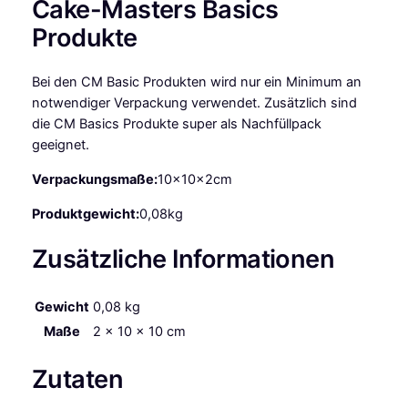
Cake-Masters Basics
d
y
Produkte
B
e
Bei den CM Basic Produkten wird nur ein Minimum an
a
notwendiger Verpackung verwendet. Zusätzlich sind
c
die CM Basics Produkte super als Nachfüllpack
h
geeignet.
8
0
Verpackungsmaße:
10x10x2cm
g
Produktgewicht:
0,08kg
M
e
Zusätzliche Informationen
n
g
e
Gewicht
0,08 kg
Maße
2 × 10 × 10 cm
Zutaten