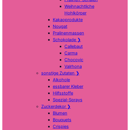
Weihnachtliche
Hohlkörper
Kakaoprodukte
Nougat
Pralinenmassen
Schokolade
❯
Callebaut
Carma
Chocovic
Valrhona
sonstige Zutaten
❯
Alkohole
essbarer Kleber
Hilfsstoffe
Spezial-Sprays
Zuckerdekor
❯
Blumen
Bouquets
Crispies