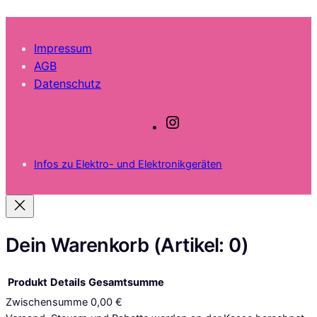
Impressum
AGB
Datenschutz
I
n
s
Infos zu Elektro- und Elektronikgeräten
t
a
g
r
a
Dein Warenkorb
(Artikel: 0)
m
Produkt
Details
Gesamtsumme
Zwischensumme
0,00 €