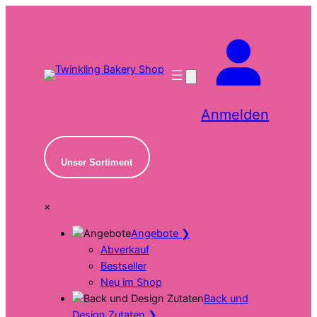
Zum
Inhalt
springen
Anmelden
Unser Sortiment
×
Angebote
❯
Abverkauf
Bestseller
Neu im Shop
Back und
Design Zutaten
❯