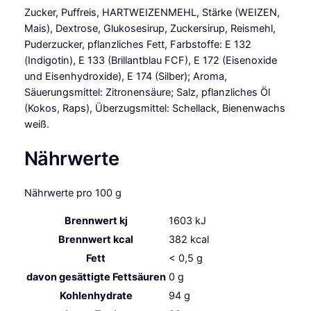
Zucker, Puffreis, HARTWEIZENMEHL, Stärke (WEIZEN,
Mais), Dextrose, Glukosesirup, Zuckersirup, Reismehl,
Puderzucker, pflanzliches Fett, Farbstoffe: E 132
(Indigotin), E 133 (Brillantblau FCF), E 172 (Eisenoxide
und Eisenhydroxide), E 174 (Silber); Aroma,
Säuerungsmittel: Zitronensäure; Salz, pflanzliches Öl
(Kokos, Raps), Überzugsmittel: Schellack, Bienenwachs
weiß.
Nährwerte
Nährwerte pro 100 g
Brennwert kj
1603
kJ
Brennwert kcal
382
kcal
Fett
< 0,5
g
davon
gesättigte Fettsäuren
0
g
Kohlenhydrate
94
g