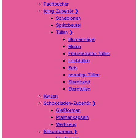
Fachbücher
Icing-Zubehör
❯
Schablonen
Spritzbeutel
Tüllen
❯
Blumennägel
Blüten
Französische Tüllen
Lochtüllen
Sets
sonstige Tüllen
Sternband
Sterntüllen
Kerzen
Schokoladen-Zubehör
❯
Gießformen
Pralinenkapseln
Werkzeug
Silikonformen
❯