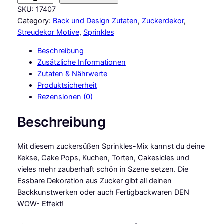
M
SKU:
17407
B
Category:
Back und Design Zutaten
, 
Zuckerdekor
, 
a
Streudekor Motive
, 
Sprinkles
s
Beschreibung
i
Zusätzliche Informationen
c
Zutaten & Nährwerte
s
Produktsicherheit
S
Rezensionen (0)
p
r
Beschreibung
i
n
Mit diesem zuckersüßen Sprinkles-Mix kannst du deine
k
Kekse, Cake Pops, Kuchen, Torten, Cakesicles und
l
vieles mehr zauberhaft schön in Szene setzen. Die
e
Essbare Dekoration aus Zucker gibt all deinen
s
Backkunstwerken oder auch Fertigbackwaren DEN
S
WOW- Effekt!
a
n