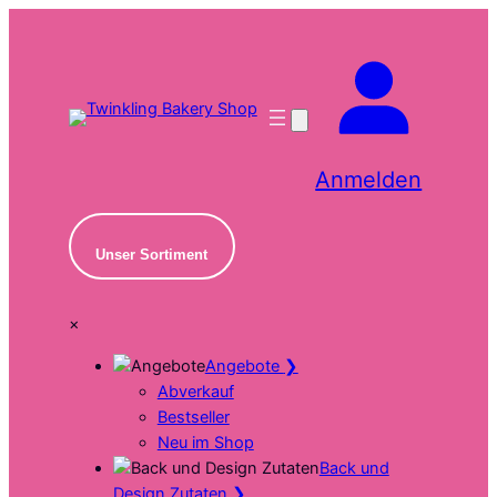
Zum
Inhalt
springen
Anmelden
Unser Sortiment
×
Angebote
❯
Abverkauf
Bestseller
Neu im Shop
Back und
Design Zutaten
❯