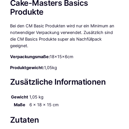
Cake-Masters Basics
m
N
Produkte
i
g
Bei den CM Basic Produkten wird nur ein Minimum an
h
notwendiger Verpackung verwendet. Zusätzlich sind
t
die CM Basics Produkte super als Nachfüllpack
1
geeignet.
k
g
Verpackungsmaße:
18x15x6cm
M
Produktgewicht:
1,05kg
e
n
Zusätzliche Informationen
g
e
Gewicht
1,05 kg
Maße
6 × 18 × 15 cm
Zutaten