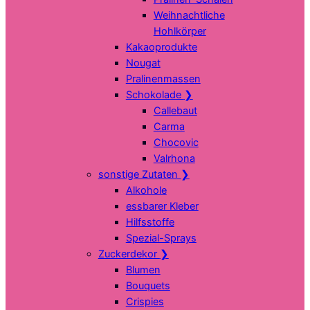
Weihnachtliche
Hohlkörper
Kakaoprodukte
Nougat
Pralinenmassen
Schokolade
❯
Callebaut
Carma
Chocovic
Valrhona
sonstige Zutaten
❯
Alkohole
essbarer Kleber
Hilfsstoffe
Spezial-Sprays
Zuckerdekor
❯
Blumen
Bouquets
Crispies