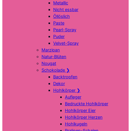
Metallic
Nicht essbar
Öllöslich
Paste
Pearl-Spray
Puder
Velvet-Spray
Marzipan
Natur-Blüten
Nougat
Schokolade
❯
Backtropfen
Dekor
Hohlkörper
❯
Aufleger
Bedruckte Hohlkörper
Hohlkörper Eier
Hohlkörper Herzen
Hohlkugeln
Pralinen-Schalen