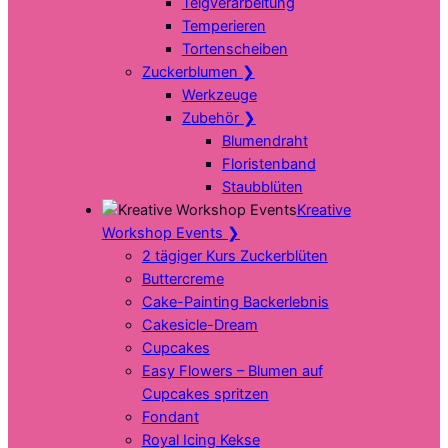
Teigverarbeitung
Temperieren
Tortenscheiben
Zuckerblumen
❯
Werkzeuge
Zubehör
❯
Blumendraht
Floristenband
Staubblüten
Kreative
Workshop Events
❯
2 tägiger Kurs Zuckerblüten
Buttercreme
Cake-Painting Backerlebnis
Cakesicle-Dream
Cupcakes
Easy Flowers – Blumen auf
Cupcakes spritzen
Fondant
Royal Icing Kekse