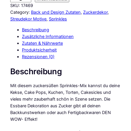
M
SKU:
17469
B
Category:
Back und Design Zutaten
, 
Zuckerdekor
, 
a
Streudekor Motive
, 
Sprinkles
s
Beschreibung
i
Zusätzliche Informationen
c
Zutaten & Nährwerte
s
Produktsicherheit
S
Rezensionen (0)
p
r
Beschreibung
i
n
Mit diesem zuckersüßen Sprinkles-Mix kannst du deine
k
Kekse, Cake Pops, Kuchen, Torten, Cakesicles und
l
vieles mehr zauberhaft schön in Szene setzen. Die
e
Essbare Dekoration aus Zucker gibt all deinen
s
Backkunstwerken oder auch Fertigbackwaren DEN
G
WOW- Effekt!
l
a