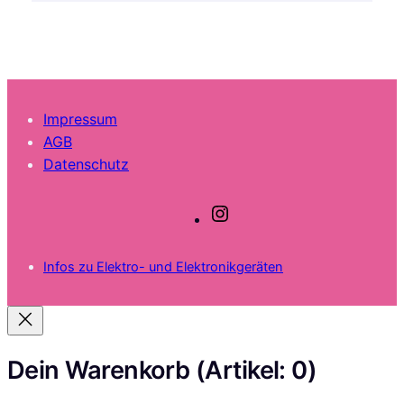
Impressum
AGB
Datenschutz
I
n
s
Infos zu Elektro- und Elektronikgeräten
t
a
g
r
a
Dein Warenkorb
(Artikel: 0)
m