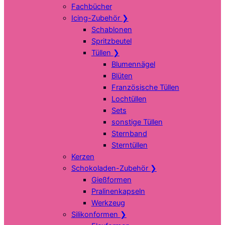
Fachbücher
Icing-Zubehör
❯
Schablonen
Spritzbeutel
Tüllen
❯
Blumennägel
Blüten
Französische Tüllen
Lochtüllen
Sets
sonstige Tüllen
Sternband
Sterntüllen
Kerzen
Schokoladen-Zubehör
❯
Gießformen
Pralinenkapseln
Werkzeug
Silikonformen
❯