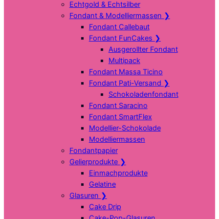
Echtgold & Echtsilber
Fondant & Modelliermassen
❯
Fondant Callebaut
Fondant FunCakes
❯
Ausgerollter Fondant
Multipack
Fondant Massa Ticino
Fondant Pati-Versand
❯
Schokoladenfondant
Fondant Saracino
Fondant SmartFlex
Modellier-Schokolade
Modelliermassen
Fondantpapier
Gelierprodukte
❯
Einmachprodukte
Gelatine
Glasuren
❯
Cake Drip
Cake-Pop-Glasuren