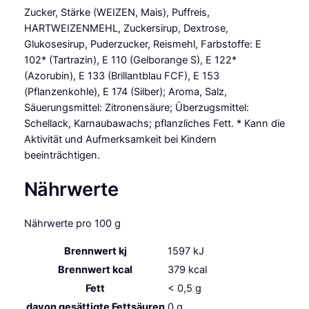
Zucker, Stärke (WEIZEN, Mais), Puffreis,
HARTWEIZENMEHL, Zuckersirup, Dextrose,
Glukosesirup, Puderzucker, Reismehl, Farbstoffe: E
102* (Tartrazin), E 110 (Gelborange S), E 122*
(Azorubin), E 133 (Brillantblau FCF), E 153
(Pflanzenkohle), E 174 (Silber); Aroma, Salz,
Säuerungsmittel: Zitronensäure; Überzugsmittel:
Schellack, Karnaubawachs; pflanzliches Fett. * Kann die
Aktivität und Aufmerksamkeit bei Kindern
beeinträchtigen.
Nährwerte
Nährwerte pro 100 g
Brennwert kj
1597
kJ
Brennwert kcal
379
kcal
Fett
< 0,5
g
davon
gesättigte Fettsäuren
0
g