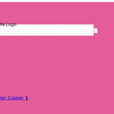
rt
Shop
Dienstleistungen
Events
Presse
Kontakte
ign Zutaten
❯