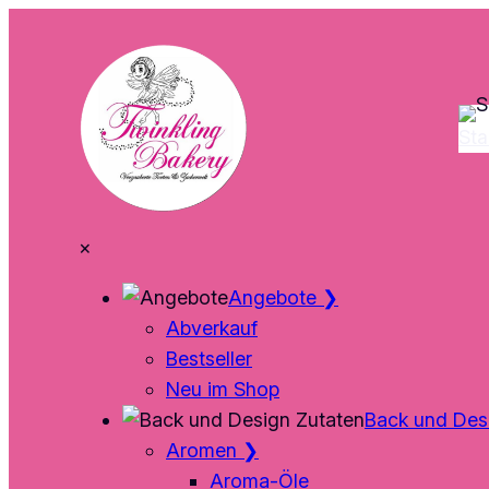
Zum
Inhalt
springen
Sta
×
Angebote
❯
Abverkauf
Bestseller
Neu im Shop
Back und Des
Aromen
❯
Aroma-Öle