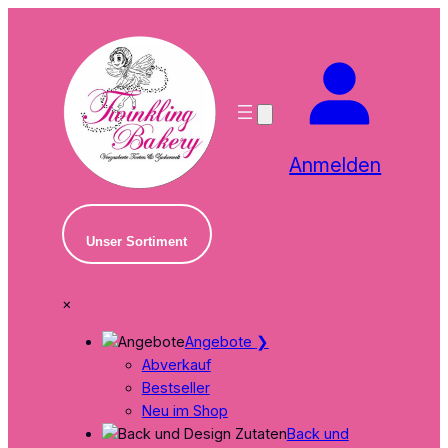
Zum
Inhalt
springen
Anmelden
Unser Sortiment
×
Angebote
❯
Abverkauf
Bestseller
Neu im Shop
Back und