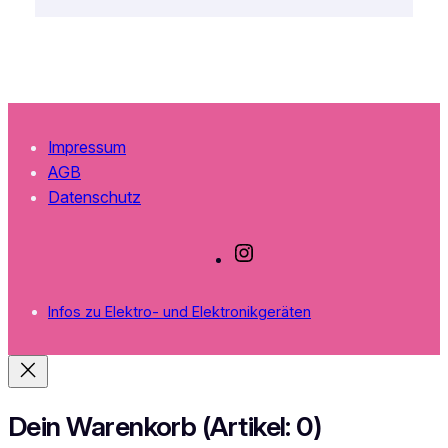
Impressum
AGB
Datenschutz
I
n
s
Infos zu Elektro- und Elektronikgeräten
t
a
g
r
a
Dein Warenkorb
(Artikel: 0)
m