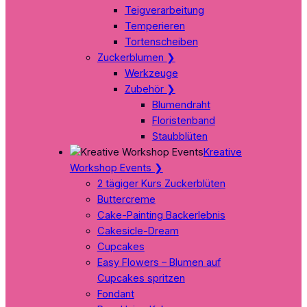
Teigverarbeitung
Temperieren
Tortenscheiben
Zuckerblumen
❯
Werkzeuge
Zubehör
❯
Blumendraht
Floristenband
Staubblüten
Kreative
Workshop Events
❯
2 tägiger Kurs Zuckerblüten
Buttercreme
Cake-Painting Backerlebnis
Cakesicle-Dream
Cupcakes
Easy Flowers – Blumen auf
Cupcakes spritzen
Fondant