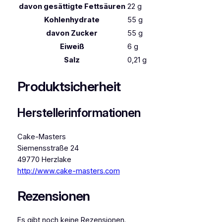
davon
gesättigte Fettsäuren
22
g
Kohlenhydrate
55
g
davon
Zucker
55
g
Eiweiß
6
g
Salz
0,21
g
Produktsicherheit
Herstellerinformationen
Cake-Masters
Siemensstraße 24
49770 Herzlake
http://www.cake-masters.com
Rezensionen
Es gibt noch keine Rezensionen.