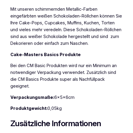
o
Mit unseren schimmernden Metallic-Farben
k
eingefärbten weißen Schokoladen-Röllchen können Sie
o
Ihre Cake-Pops, Cupcakes, Muffins, Kuchen, Torten
l
und vieles mehr veredeln. Diese Schokoladen-Röllchen
a
sind aus weißer Schokolade hergestellt und sind zum
d
Dekorieren oder einfach zum Naschen.
e
n
Cake-Masters Basics Produkte
-
C
Bei den CM Basic Produkten wird nur ein Minimum an
u
notwendiger Verpackung verwendet. Zusätzlich sind
r
die CM Basics Produkte super als Nachfüllpack
l
geeignet.
s
Verpackungsmaße:
6x5x6cm
R
o
Produktgewicht:
0,05kg
s
a
Zusätzliche Informationen
5
0