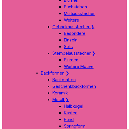
Blumen
Buchstaben
Multiausstecher
Weitere
Gebäckausstecher
❯
Besondere
Einzeln
Sets
Stempelausstecher
❯
Blumen
Weitere Motive
Backformen
❯
Backmatten
Geschenkbackformen
Keramik
Metall
❯
Halbkugel
Kasten
Rund
Springform