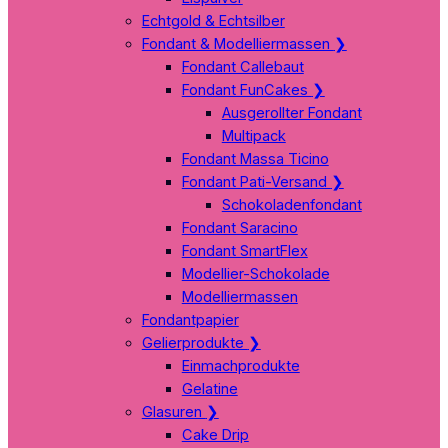
Echtgold & Echtsilber
Fondant & Modelliermassen
❯
Fondant Callebaut
Fondant FunCakes
❯
Ausgerollter Fondant
Multipack
Fondant Massa Ticino
Fondant Pati-Versand
❯
Schokoladenfondant
Fondant Saracino
Fondant SmartFlex
Modellier-Schokolade
Modelliermassen
Fondantpapier
Gelierprodukte
❯
Einmachprodukte
Gelatine
Glasuren
❯
Cake Drip