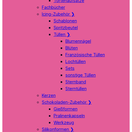
Tortenaufsätze
Fachbücher
Icing-Zubehör
❯
Schablonen
Spritzbeutel
Tüllen
❯
Blumennägel
Blüten
Französische Tüllen
Lochtüllen
Sets
sonstige Tüllen
Sternband
Sterntüllen
Kerzen
Schokoladen-Zubehör
❯
Gießformen
Pralinenkapseln
Werkzeug
Silikonformen
❯