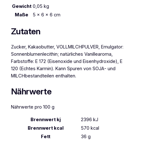
Gewicht
0,05 kg
g
M
Maße
5 × 6 × 6 cm
e
n
Zutaten
g
e
Zucker, Kakaobutter, VOLLMILCHPULVER, Emulgator:
Sonnenblumenlecithin; natürliches Vanillearoma,
Farbstoffe: E 172 (Eisenoxide und Eisenhydroxide), E
120 (Echtes Karmin). Kann Spuren von SOJA- und
MILCHbestandteilen enthalten.
Nährwerte
Nährwerte pro 100 g
Brennwert kj
2396
kJ
Brennwert kcal
570
kcal
Fett
36
g