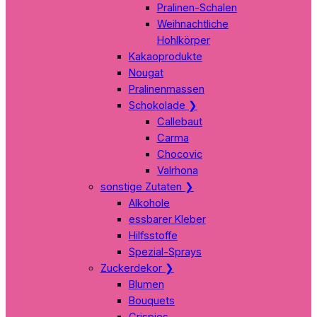
Pralinen-Schalen
Weihnachtliche
Hohlkörper
Kakaoprodukte
Nougat
Pralinenmassen
Schokolade
❯
Callebaut
Carma
Chocovic
Valrhona
sonstige Zutaten
❯
Alkohole
essbarer Kleber
Hilfsstoffe
Spezial-Sprays
Zuckerdekor
❯
Blumen
Bouquets
Crispies