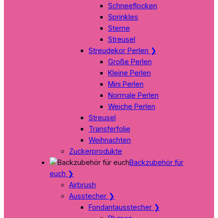
Schneeflocken
Sprinkles
Sterne
Streusel
Streudekor Perlen
❯
Große Perlen
Kleine Perlen
Mini Perlen
Normale Perlen
Weiche Perlen
Streusel
Transferfolie
Weihnachten
Zuckerprodukte
Backzubehör für
euch
❯
Airbrush
Ausstecher
❯
Fondantausstecher
❯