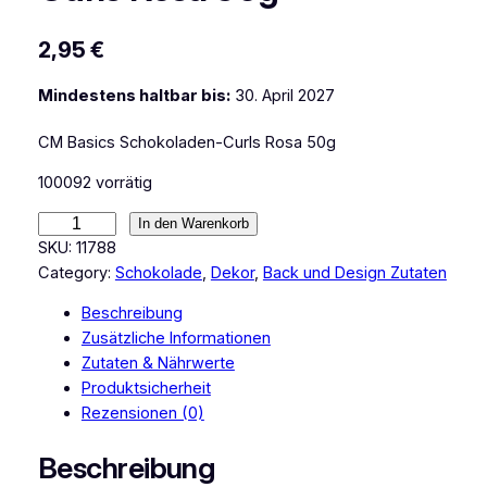
2,95
€
Mindestens haltbar bis:
30. April 2027
CM Basics Schokoladen-Curls Rosa 50g
100092 vorrätig
C
In den Warenkorb
M
SKU:
11788
B
Category:
Schokolade
, 
Dekor
, 
Back und Design Zutaten
a
Beschreibung
s
Zusätzliche Informationen
i
Zutaten & Nährwerte
c
Produktsicherheit
s
Rezensionen (0)
S
c
Beschreibung
h