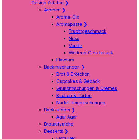
Design Zutaten
❯
Aromen
❯
Aroma-Öle
Aromapaste
❯
Fruchtgeschmack
Nuss
Vanille
Weiterer Geschmack
Flavours
Backmischungen
❯
Brot & Brötchen
Cupcakes & Gebäck
Grundmischungen & Cremes
Kuchen & Torten
Nudel-Teigmischungen
Backzutaten
❯
Agar Agar
Brotaufstriche
Desserts
❯
Eispulver