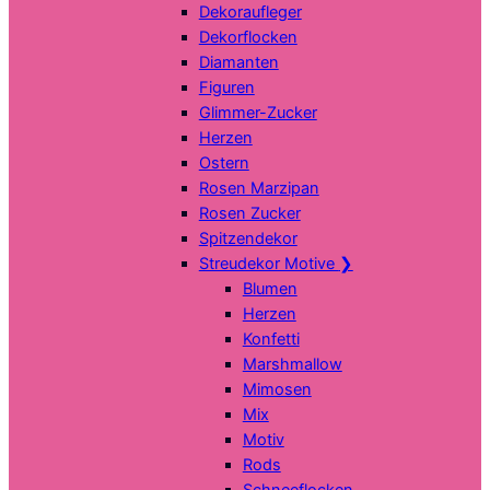
Dekoraufleger
Dekorflocken
Diamanten
Figuren
Glimmer-Zucker
Herzen
Ostern
Rosen Marzipan
Rosen Zucker
Spitzendekor
Streudekor Motive
❯
Blumen
Herzen
Konfetti
Marshmallow
Mimosen
Mix
Motiv
Rods
Schneeflocken