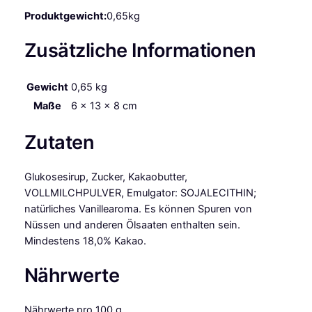
e
Produktgewicht:
0,65kg
i
ß
Zusätzliche Informationen
6
0
0
Gewicht
0,65 kg
g
Maße
6 × 13 × 8 cm
M
e
Zutaten
n
g
Glukosesirup, Zucker, Kakaobutter,
e
VOLLMILCHPULVER, Emulgator: SOJALECITHIN;
natürliches Vanillearoma. Es können Spuren von
Nüssen und anderen Ölsaaten enthalten sein.
Mindestens 18,0% Kakao.
Nährwerte
Nährwerte pro 100 g