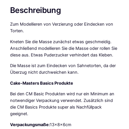
d
Beschreibung
e
l
Zum Modellieren von Verzierung oder Eindecken von
l
Torten.
i
e
Kneten Sie die Masse zunächst etwas geschmeidig.
r
Anschließend modellieren Sie die Masse oder rollen Sie
-
diese aus. Etwas Puderzucker verhindert das Kleben.
S
c
Die Masse ist zum Eindecken von Sahnetorten, da der
h
Überzug nicht durchweichen kann.
o
Cake-Masters Basics Produkte
k
o
Bei den CM Basic Produkten wird nur ein Minimum an
l
notwendiger Verpackung verwendet. Zusätzlich sind
a
die CM Basics Produkte super als Nachfüllpack
d
geeignet.
e
W
Verpackungsmaße:
13x8x6cm