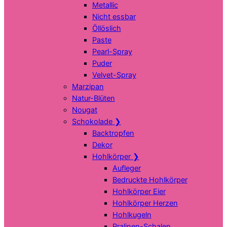
Metallic
Nicht essbar
Öllöslich
Paste
Pearl-Spray
Puder
Velvet-Spray
Marzipan
Natur-Blüten
Nougat
Schokolade
❯
Backtropfen
Dekor
Hohlkörper
❯
Aufleger
Bedruckte Hohlkörper
Hohlkörper Eier
Hohlkörper Herzen
Hohlkugeln
Pralinen-Schalen