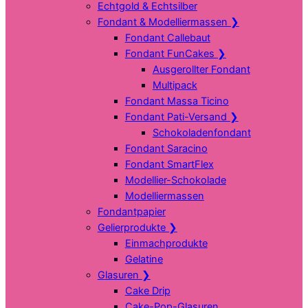
Echtgold & Echtsilber
Fondant & Modelliermassen
❯
Fondant Callebaut
Fondant FunCakes
❯
Ausgerollter Fondant
Multipack
Fondant Massa Ticino
Fondant Pati-Versand
❯
Schokoladenfondant
Fondant Saracino
Fondant SmartFlex
Modellier-Schokolade
Modelliermassen
Fondantpapier
Gelierprodukte
❯
Einmachprodukte
Gelatine
Glasuren
❯
Cake Drip
Cake-Pop-Glasuren