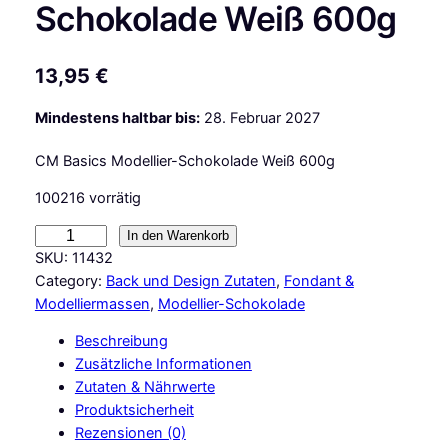
Schokolade Weiß 600g
13,95
€
Mindestens haltbar bis:
28. Februar 2027
CM Basics Modellier-Schokolade Weiß 600g
100216 vorrätig
C
In den Warenkorb
M
SKU:
11432
B
Category:
Back und Design Zutaten
, 
Fondant &
a
Modelliermassen
, 
Modellier-Schokolade
s
Beschreibung
i
Zusätzliche Informationen
c
Zutaten & Nährwerte
s
Produktsicherheit
M
Rezensionen (0)
o