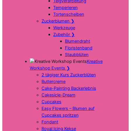
Teigverarbeitung
Temperieren
Tortenscheiben
Zuckerblumen
❯
Werkzeuge
Zubehör
❯
Blumendraht
Floristenband
Staubblüten
Kreative
Workshop Events
❯
2 tägiger Kurs Zuckerblüten
Buttercreme
Cake-Painting Backerlebnis
Cakesicle-Dream
Cupcakes
Easy Flowers – Blumen auf
Cupcakes spritzen
Fondant
Royal Icing Kekse