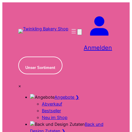
Zum
Inhalt
springen
Anmelden
Unser Sortiment
×
Angebote
❯
Abverkauf
Bestseller
Neu im Shop
Back und
Design Zutaten
❯