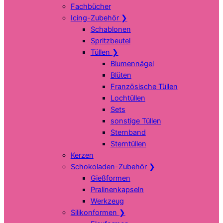
Fachbücher
Icing-Zubehör
❯
Schablonen
Spritzbeutel
Tüllen
❯
Blumennägel
Blüten
Französische Tüllen
Lochtüllen
Sets
sonstige Tüllen
Sternband
Sterntüllen
Kerzen
Schokoladen-Zubehör
❯
Gießformen
Pralinenkapseln
Werkzeug
Silikonformen
❯