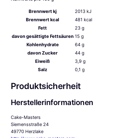
Brennwert kj
2013
kJ
Brennwert kcal
481
kcal
Fett
23
g
davon
gesättigte Fettsäuren
15
g
Kohlenhydrate
64
g
davon
Zucker
44
g
Eiweiß
3,9
g
Salz
0,1
g
Produktsicherheit
Herstellerinformationen
Cake-Masters
Siemensstraße 24
49770 Herzlake