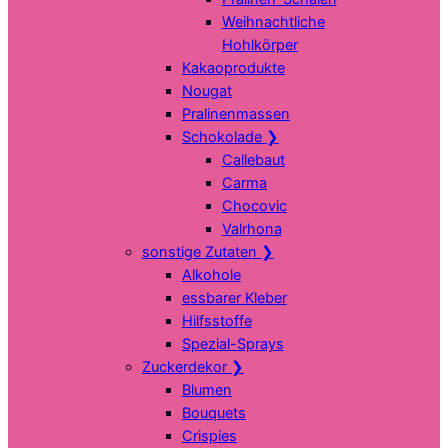
Weihnachtliche
Hohlkörper
Kakaoprodukte
Nougat
Pralinenmassen
Schokolade
❯
Callebaut
Carma
Chocovic
Valrhona
sonstige Zutaten
❯
Alkohole
essbarer Kleber
Hilfsstoffe
Spezial-Sprays
Zuckerdekor
❯
Blumen
Bouquets
Crispies