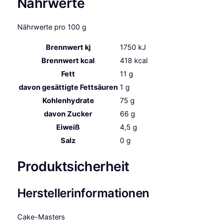
Nährwerte
Nährwerte pro 100 g
Brennwert kj
1750
kJ
Brennwert kcal
418
kcal
Fett
11
g
davon
gesättigte Fettsäuren
1
g
Kohlenhydrate
75
g
davon
Zucker
66
g
Eiweiß
4,5
g
Salz
0
g
Produktsicherheit
Herstellerinformationen
Cake-Masters