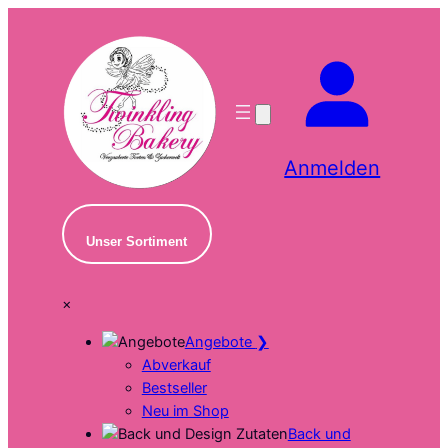
Zum
Inhalt
springen
Anmelden
Unser Sortiment
×
Angebote
❯
Abverkauf
Bestseller
Neu im Shop
Back und