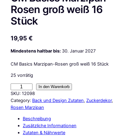
Rosen groß weiß 16
Stück
19,95
€
Mindestens haltbar bis:
30. Januar 2027
CM Basics Marzipan-Rosen groß weiß 16 Stück
25 vorrätig
C
In den Warenkorb
M
SKU:
12098
B
Category:
Back und Design Zutaten
, 
Zuckerdekor
, 
a
Rosen Marzipan
s
Beschreibung
i
Zusätzliche Informationen
c
Zutaten & Nährwerte
s