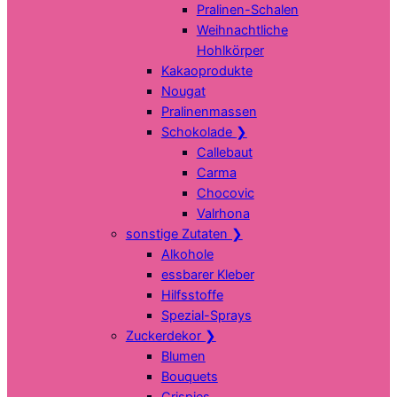
Pralinen-Schalen
Weihnachtliche
Hohlkörper
Kakaoprodukte
Nougat
Pralinenmassen
Schokolade
❯
Callebaut
Carma
Chocovic
Valrhona
sonstige Zutaten
❯
Alkohole
essbarer Kleber
Hilfsstoffe
Spezial-Sprays
Zuckerdekor
❯
Blumen
Bouquets
Crispies