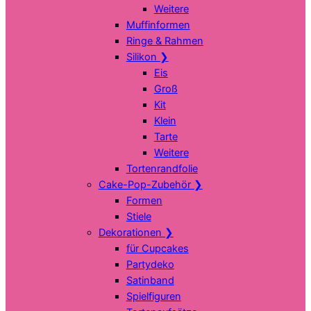
Weitere
Muffinformen
Ringe & Rahmen
Silikon
❯
Eis
Groß
Kit
Klein
Tarte
Weitere
Tortenrandfolie
Cake-Pop-Zubehör
❯
Formen
Stiele
Dekorationen
❯
für Cupcakes
Partydeko
Satinband
Spielfiguren