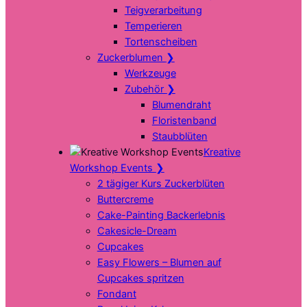
Teigverarbeitung
Temperieren
Tortenscheiben
Zuckerblumen
❯
Werkzeuge
Zubehör
❯
Blumendraht
Floristenband
Staubblüten
Kreative
Workshop Events
❯
2 tägiger Kurs Zuckerblüten
Buttercreme
Cake-Painting Backerlebnis
Cakesicle-Dream
Cupcakes
Easy Flowers – Blumen auf
Cupcakes spritzen
Fondant