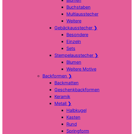
Blumen
Buchstaben
Multiausstecher
Weitere
Gebäckausstecher
❯
Besondere
Einzeln
Sets
Stempelausstecher
❯
Blumen
Weitere Motive
Backformen
❯
Backmatten
Geschenkbackformen
Keramik
Metall
❯
Halbkugel
Kasten
Rund
Springform