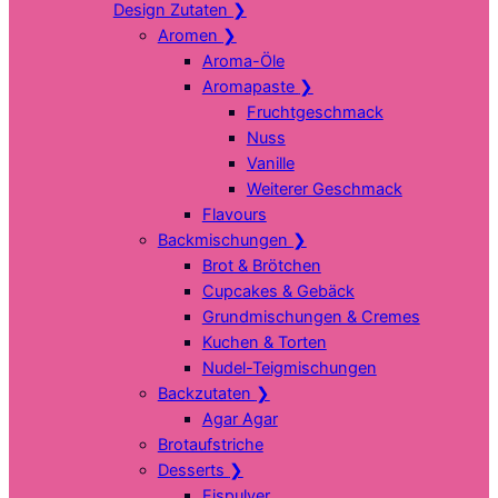
Design Zutaten
❯
Aromen
❯
Aroma-Öle
Aromapaste
❯
Fruchtgeschmack
Nuss
Vanille
Weiterer Geschmack
Flavours
Backmischungen
❯
Brot & Brötchen
Cupcakes & Gebäck
Grundmischungen & Cremes
Kuchen & Torten
Nudel-Teigmischungen
Backzutaten
❯
Agar Agar
Brotaufstriche
Desserts
❯
Eispulver