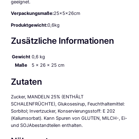
geeignet.
e
i
Verpackungsmaße:
25x5x26cm
ß
1
Produktgewicht:
0,6kg
6
Zusätzliche Informationen
S
t
ü
Gewicht
0,6 kg
c
Maße
5 × 26 × 25 cm
k
M
Zutaten
e
n
g
Zucker, MANDELN 25% (ENTHÄLT
e
SCHALENFRÜCHTE), Glukosesirup, Feuchthaltemittel:
Sorbitol; Invertzucker, Konservierungsstoff: E 202
(Kaliumsorbat). Kann Spuren von GLUTEN, MILCH-, Ei-
und SOJAbestandteilen enthalten.