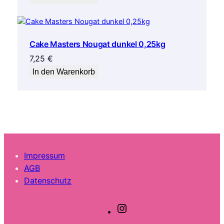
Cake Masters Nougat dunkel 0,25kg
7,25
€
In den Warenkorb
Impressum
AGB
Datenschutz
I
n