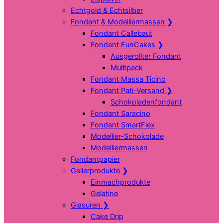
Echtgold & Echtsilber
Fondant & Modelliermassen
❯
Fondant Callebaut
Fondant FunCakes
❯
Ausgerollter Fondant
Multipack
Fondant Massa Ticino
Fondant Pati-Versand
❯
Schokoladenfondant
Fondant Saracino
Fondant SmartFlex
Modellier-Schokolade
Modelliermassen
Fondantpapier
Gelierprodukte
❯
Einmachprodukte
Gelatine
Glasuren
❯
Cake Drip