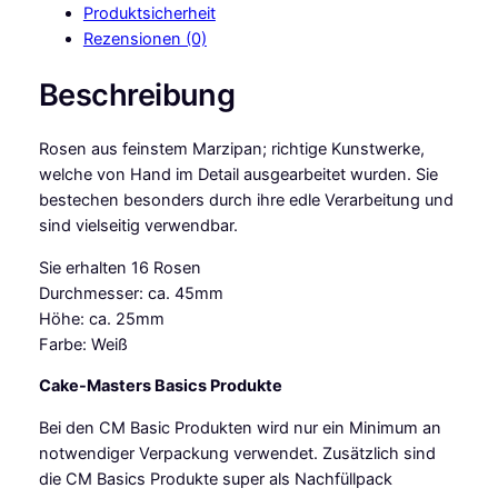
Produktsicherheit
M
Rezensionen (0)
a
r
Beschreibung
z
i
Rosen aus feinstem Marzipan; richtige Kunstwerke,
p
welche von Hand im Detail ausgearbeitet wurden. Sie
a
bestechen besonders durch ihre edle Verarbeitung und
n
sind vielseitig verwendbar.
-
R
Sie erhalten 16 Rosen
o
Durchmesser: ca. 45mm
s
Höhe: ca. 25mm
e
Farbe: Weiß
n
g
Cake-Masters Basics Produkte
r
Bei den CM Basic Produkten wird nur ein Minimum an
o
notwendiger Verpackung verwendet. Zusätzlich sind
ß
die CM Basics Produkte super als Nachfüllpack
w