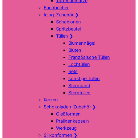
Tortenaufsätze
Fachbücher
Icing-Zubehör
❯
Schablonen
Spritzbeutel
Tüllen
❯
Blumennägel
Blüten
Französische Tüllen
Lochtüllen
Sets
sonstige Tüllen
Sternband
Sterntüllen
Kerzen
Schokoladen-Zubehör
❯
Gießformen
Pralinenkapseln
Werkzeug
Silikonformen
❯