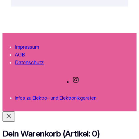
Impressum
AGB
Datenschutz
I
n
s
Infos zu Elektro- und Elektronikgeräten
t
a
g
r
a
Dein Warenkorb
(Artikel: 0)
m