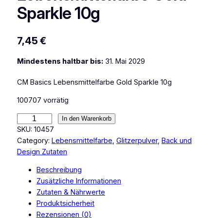
Sparkle 10g
7,45
€
Mindestens haltbar bis:
31. Mai 2029
CM Basics Lebensmittelfarbe Gold Sparkle 10g
100707 vorrätig
C
In den Warenkorb
M
SKU:
10457
B
Category:
Lebensmittelfarbe
, 
Glitzerpulver
, 
Back und
a
Design Zutaten
s
Beschreibung
i
Zusätzliche Informationen
c
Zutaten & Nährwerte
s
Produktsicherheit
L
Rezensionen (0)