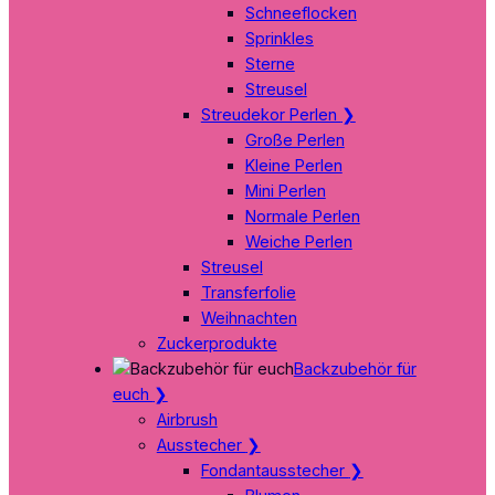
Schneeflocken
Sprinkles
Sterne
Streusel
Streudekor Perlen
❯
Große Perlen
Kleine Perlen
Mini Perlen
Normale Perlen
Weiche Perlen
Streusel
Transferfolie
Weihnachten
Zuckerprodukte
Backzubehör für
euch
❯
Airbrush
Ausstecher
❯
Fondantausstecher
❯