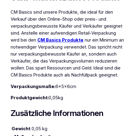
S
p
CM Basics sind unsere Produkte, die ideal für den
a
Verkauf über den Online-Shop oder preis- und
r
verpackungsbewusste Käufer und Verkäufer geeignet
k
sind. Anstelle einer aufwendigen Retail-Verpackung
l
wird bei den
CM Basics Produkte
nur ein Minimum an
e
notwendiger Verpackung verwendet. Das spricht nicht
1
nur verpackungsbewusste Käufer an, sondern auch
0
Verkäufer, die das Verpackungsvolumen reduzieren
g
wollen. Das spart Ressourcen und Geld. Ideal sind die
M
CM Basics Produkte auch als Nachfüllpack geeignet.
e
Verpackungsmaße:
6x5x6cm
n
g
Produktgewicht:
0,05kg
e
Zusätzliche Informationen
Gewicht
0,05 kg