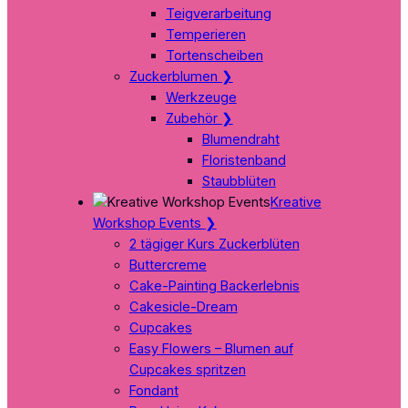
Teigverarbeitung
Temperieren
Tortenscheiben
Zuckerblumen
❯
Werkzeuge
Zubehör
❯
Blumendraht
Floristenband
Staubblüten
Kreative
Workshop Events
❯
2 tägiger Kurs Zuckerblüten
Buttercreme
Cake-Painting Backerlebnis
Cakesicle-Dream
Cupcakes
Easy Flowers – Blumen auf
Cupcakes spritzen
Fondant