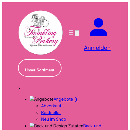
Zum
Inhalt
springen
Anmelden
Unser Sortiment
×
Angebote
❯
Abverkauf
Bestseller
Neu im Shop
Back und