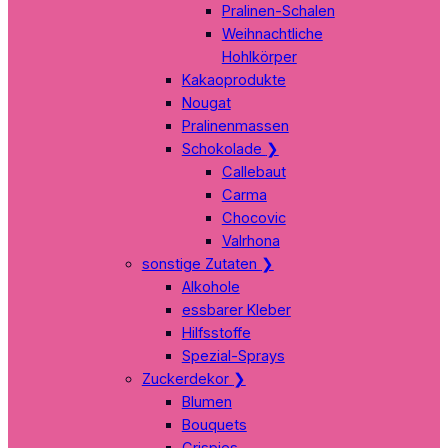
Pralinen-Schalen
Weihnachtliche
Hohlkörper
Kakaoprodukte
Nougat
Pralinenmassen
Schokolade
❯
Callebaut
Carma
Chocovic
Valrhona
sonstige Zutaten
❯
Alkohole
essbarer Kleber
Hilfsstoffe
Spezial-Sprays
Zuckerdekor
❯
Blumen
Bouquets
Crispies