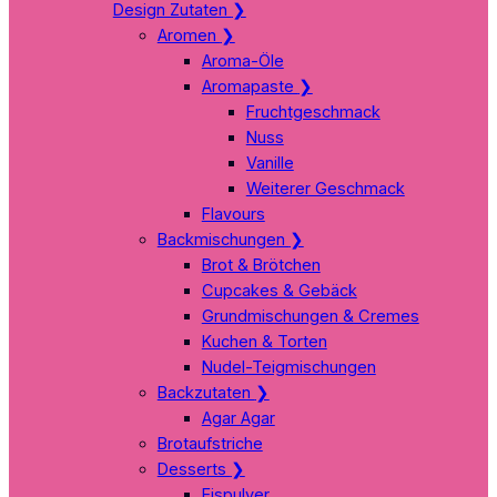
Design Zutaten
❯
Aromen
❯
Aroma-Öle
Aromapaste
❯
Fruchtgeschmack
Nuss
Vanille
Weiterer Geschmack
Flavours
Backmischungen
❯
Brot & Brötchen
Cupcakes & Gebäck
Grundmischungen & Cremes
Kuchen & Torten
Nudel-Teigmischungen
Backzutaten
❯
Agar Agar
Brotaufstriche
Desserts
❯
Eispulver