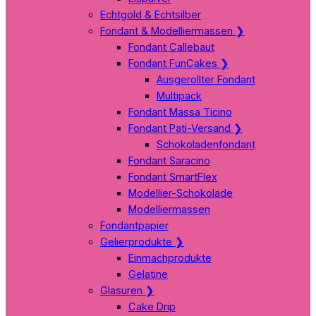
Echtgold & Echtsilber
Fondant & Modelliermassen
❯
Fondant Callebaut
Fondant FunCakes
❯
Ausgerollter Fondant
Multipack
Fondant Massa Ticino
Fondant Pati-Versand
❯
Schokoladenfondant
Fondant Saracino
Fondant SmartFlex
Modellier-Schokolade
Modelliermassen
Fondantpapier
Gelierprodukte
❯
Einmachprodukte
Gelatine
Glasuren
❯
Cake Drip