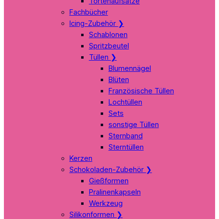
Tortenaufsätze
Fachbücher
Icing-Zubehör
❯
Schablonen
Spritzbeutel
Tüllen
❯
Blumennägel
Blüten
Französische Tüllen
Lochtüllen
Sets
sonstige Tüllen
Sternband
Sterntüllen
Kerzen
Schokoladen-Zubehör
❯
Gießformen
Pralinenkapseln
Werkzeug
Silikonformen
❯