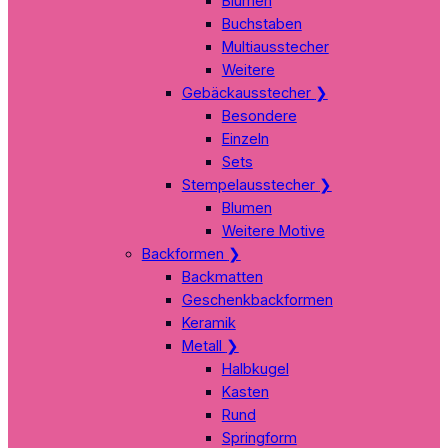
Blumen
Buchstaben
Multiausstecher
Weitere
Gebäckausstecher
❯
Besondere
Einzeln
Sets
Stempelausstecher
❯
Blumen
Weitere Motive
Backformen
❯
Backmatten
Geschenkbackformen
Keramik
Metall
❯
Halbkugel
Kasten
Rund
Springform