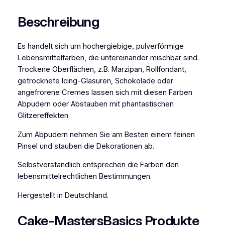
e
b
Beschreibung
e
n
Es handelt sich um hochergiebige, pulverförmige
s
Lebensmittelfarben, die untereinander mischbar sind.
m
Trockene Oberflächen, z.B. Marzipan, Rollfondant,
i
getrocknete Icing-Glasuren, Schokolade oder
t
angefrorene Cremes lassen sich mit diesen Farben
t
Abpudern oder Abstauben mit phantastischen
e
Glitzereffekten.
l
f
Zum Abpudern nehmen Sie am Besten einem feinen
a
Pinsel und stauben die Dekorationen ab.
r
b
Selbstverständlich entsprechen die Farben den
e
lebensmittelrechtlichen Bestimmungen.
G
Hergestellt in Deutschland.
o
l
Cake-MastersBasics Produkte
d