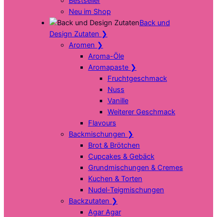
Bestseller
Neu im Shop
Back und
Design Zutaten
❯
Aromen
❯
Aroma-Öle
Aromapaste
❯
Fruchtgeschmack
Nuss
Vanille
Weiterer Geschmack
Flavours
Backmischungen
❯
Brot & Brötchen
Cupcakes & Gebäck
Grundmischungen & Cremes
Kuchen & Torten
Nudel-Teigmischungen
Backzutaten
❯
Agar Agar