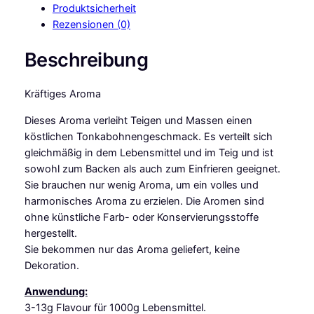
Produktsicherheit
s
Rezensionen (0)
F
l
Beschreibung
a
v
Kräftiges Aroma
o
u
Dieses Aroma verleiht Teigen und Massen einen
r
köstlichen Tonkabohnengeschmack. Es verteilt sich
Z
gleichmäßig in dem Lebensmittel und im Teig und ist
i
sowohl zum Backen als auch zum Einfrieren geeignet.
m
Sie brauchen nur wenig Aroma, um ein volles und
t
harmonisches Aroma zu erzielen. Die Aromen sind
5
ohne künstliche Farb- oder Konservierungsstoffe
0
hergestellt.
m
Sie bekommen nur das Aroma geliefert, keine
l
Dekoration.
M
e
Anwendung:
n
3-13g Flavour für 1000g Lebensmittel.