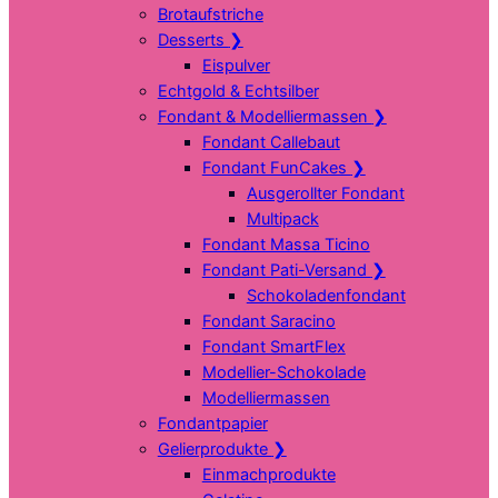
Brotaufstriche
Desserts
❯
Eispulver
Echtgold & Echtsilber
Fondant & Modelliermassen
❯
Fondant Callebaut
Fondant FunCakes
❯
Ausgerollter Fondant
Multipack
Fondant Massa Ticino
Fondant Pati-Versand
❯
Schokoladenfondant
Fondant Saracino
Fondant SmartFlex
Modellier-Schokolade
Modelliermassen
Fondantpapier
Gelierprodukte
❯
Einmachprodukte