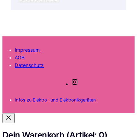
Impressum
AGB
Datenschutz
I
n
s
Infos zu Elektro- und Elektronikgeräten
t
a
g
r
a
Dein Warenkorb
(Artikel: 0)