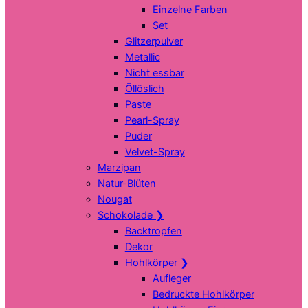
Einzelne Farben
Set
Glitzerpulver
Metallic
Nicht essbar
Öllöslich
Paste
Pearl-Spray
Puder
Velvet-Spray
Marzipan
Natur-Blüten
Nougat
Schokolade
❯
Backtropfen
Dekor
Hohlkörper
❯
Aufleger
Bedruckte Hohlkörper