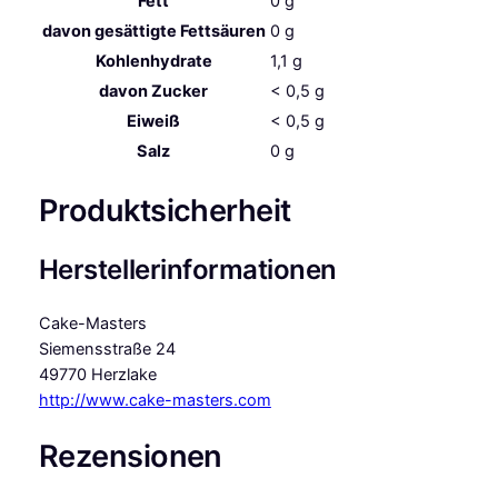
Fett
0
g
davon
gesättigte Fettsäuren
0
g
Kohlenhydrate
1,1
g
davon
Zucker
< 0,5
g
Eiweiß
< 0,5
g
Salz
0
g
Produktsicherheit
Herstellerinformationen
Cake-Masters
Siemensstraße 24
49770 Herzlake
http://www.cake-masters.com
Rezensionen