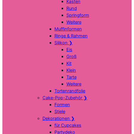
Kasten
Rund
Springform
Weitere
Muffinformen
Ringe & Rahmen
Silikon
❯
Eis
Groß
Kit
Klein
Tarte
Weitere
Tortenrandfolie
Cake-Pop-Zubehör
❯
Formen
Stiele
Dekorationen
❯
für Cupcakes
Partydeko