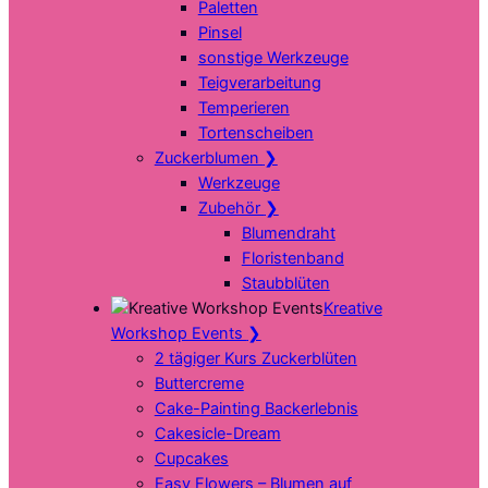
Paletten
Pinsel
sonstige Werkzeuge
Teigverarbeitung
Temperieren
Tortenscheiben
Zuckerblumen
❯
Werkzeuge
Zubehör
❯
Blumendraht
Floristenband
Staubblüten
Kreative
Workshop Events
❯
2 tägiger Kurs Zuckerblüten
Buttercreme
Cake-Painting Backerlebnis
Cakesicle-Dream
Cupcakes
Easy Flowers – Blumen auf