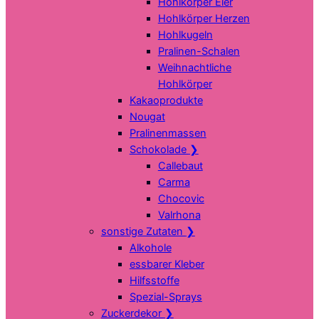
Hohlkörper Eier
Hohlkörper Herzen
Hohlkugeln
Pralinen-Schalen
Weihnachtliche
Hohlkörper
Kakaoprodukte
Nougat
Pralinenmassen
Schokolade
❯
Callebaut
Carma
Chocovic
Valrhona
sonstige Zutaten
❯
Alkohole
essbarer Kleber
Hilfsstoffe
Spezial-Sprays
Zuckerdekor
❯