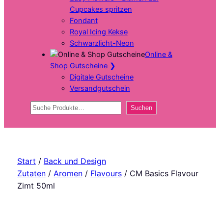
Cupcakes spritzen
Fondant
Royal Icing Kekse
Schwarzlicht-Neon
Online &
Shop Gutscheine
❯
Digitale Gutscheine
Versandgutschein
Suchen
Suchen
Start
/
Back und Design
Zutaten
/
Aromen
/
Flavours
/ CM Basics Flavour
Zimt 50ml