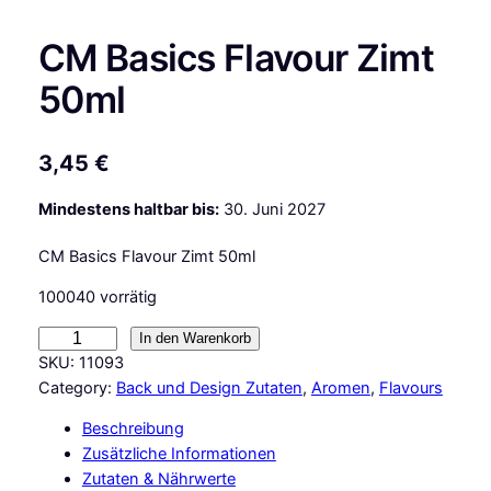
CM Basics Flavour Zimt
50ml
3,45
€
Mindestens haltbar bis:
30. Juni 2027
CM Basics Flavour Zimt 50ml
100040 vorrätig
C
In den Warenkorb
M
SKU:
11093
B
Category:
Back und Design Zutaten
, 
Aromen
, 
Flavours
a
Beschreibung
s
Zusätzliche Informationen
i
Zutaten & Nährwerte
c