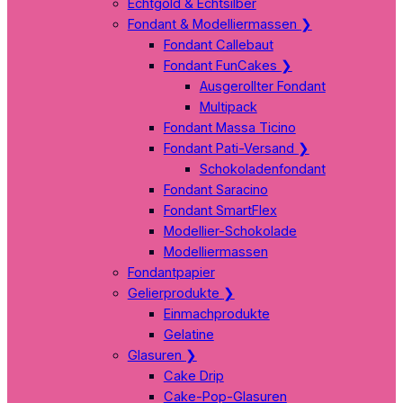
Echtgold & Echtsilber
Fondant & Modelliermassen
❯
Fondant Callebaut
Fondant FunCakes
❯
Ausgerollter Fondant
Multipack
Fondant Massa Ticino
Fondant Pati-Versand
❯
Schokoladenfondant
Fondant Saracino
Fondant SmartFlex
Modellier-Schokolade
Modelliermassen
Fondantpapier
Gelierprodukte
❯
Einmachprodukte
Gelatine
Glasuren
❯
Cake Drip
Cake-Pop-Glasuren