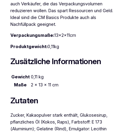
g
auch Verkäufer, die das Verpackungsvolumen
M
reduzieren wollen. Das spart Ressourcen und Geld.
e
Ideal sind die CM Basics Produkte auch als
n
Nachfüllpack geeignet.
g
e
Verpackungsmaße:
13x2x11cm
Produktgewicht:
0,11kg
Zusätzliche Informationen
Gewicht
0,11 kg
Maße
2 × 13 × 11 cm
Zutaten
Zucker, Kakaopulver stark enthält, Glukosesirup,
pflanzliches Öl (Kokos, Raps), Farbstoff: E 173
(Aluminium); Gelatine (Rind), Emulgator: Lecithin