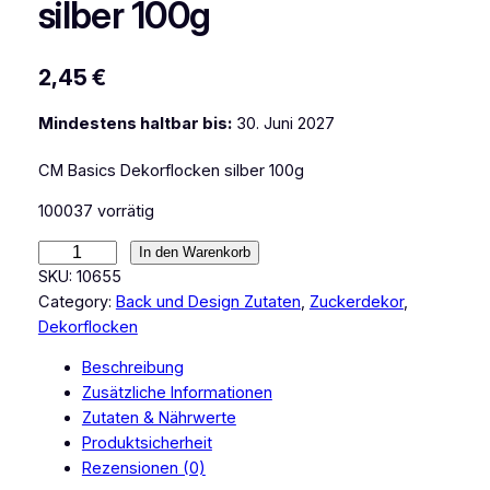
silber 100g
2,45
€
Mindestens haltbar bis:
30. Juni 2027
CM Basics Dekorflocken silber 100g
100037 vorrätig
C
In den Warenkorb
M
SKU:
10655
B
Category:
Back und Design Zutaten
, 
Zuckerdekor
, 
a
Dekorflocken
s
Beschreibung
i
Zusätzliche Informationen
c
Zutaten & Nährwerte
s
Produktsicherheit
D
Rezensionen (0)
e