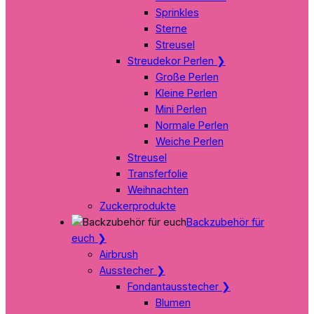
Sprinkles
Sterne
Streusel
Streudekor Perlen
❯
Große Perlen
Kleine Perlen
Mini Perlen
Normale Perlen
Weiche Perlen
Streusel
Transferfolie
Weihnachten
Zuckerprodukte
Backzubehör für
euch
❯
Airbrush
Ausstecher
❯
Fondantausstecher
❯
Blumen