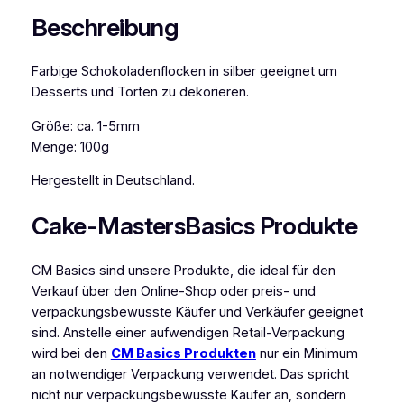
k
Beschreibung
o
r
Farbige Schokoladenflocken in silber geeignet um
f
Desserts und Torten zu dekorieren.
l
o
Größe: ca. 1-5mm
c
Menge: 100g
k
e
Hergestellt in Deutschland.
n
s
Cake-MastersBasics Produkte
i
l
CM Basics sind unsere Produkte, die ideal für den
b
Verkauf über den Online-Shop oder preis- und
e
verpackungsbewusste Käufer und Verkäufer geeignet
r
sind. Anstelle einer aufwendigen Retail-Verpackung
1
wird bei den
CM Basics Produkten
nur ein Minimum
0
an notwendiger Verpackung verwendet. Das spricht
0
nicht nur verpackungsbewusste Käufer an, sondern