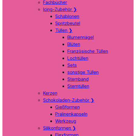
Fachbücher
Icing-Zubehör
❯
Schablonen
Spritzbeutel
Tüllen
❯
Blumennägel
Blüten
Französische Tüllen
Lochtüllen
Sets
sonstige Tüllen
Sternband
Sterntüllen
Kerzen
Schokoladen-Zubehör
❯
Gießformen
Pralinenkapseln
Werkzeug
Silikonformen
❯
Flexformen