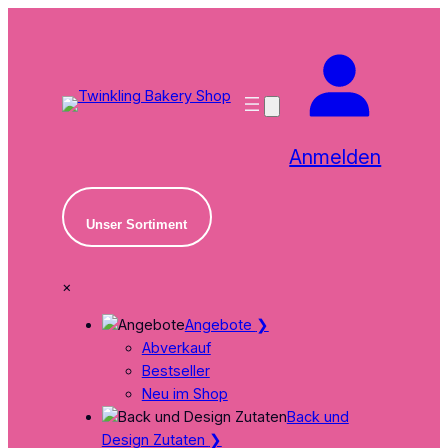
Zum
Inhalt
springen
Anmelden
Unser Sortiment
×
Angebote
❯
Abverkauf
Bestseller
Neu im Shop
Back und
Design Zutaten
❯