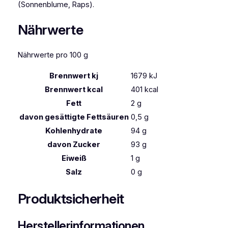
(Sonnenblume, Raps).
Nährwerte
Nährwerte pro 100 g
Brennwert kj
1679
kJ
Brennwert kcal
401
kcal
Fett
2
g
davon
gesättigte Fettsäuren
0,5
g
Kohlenhydrate
94
g
davon
Zucker
93
g
Eiweiß
1
g
Salz
0
g
Produktsicherheit
Herstellerinformationen