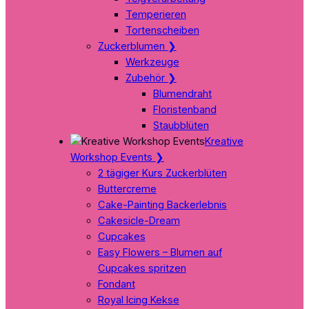
Temperieren
Tortenscheiben
Zuckerblumen
❯
Werkzeuge
Zubehör
❯
Blumendraht
Floristenband
Staubblüten
Kreative
Workshop Events
❯
2 tägiger Kurs Zuckerblüten
Buttercreme
Cake-Painting Backerlebnis
Cakesicle-Dream
Cupcakes
Easy Flowers – Blumen auf
Cupcakes spritzen
Fondant
Royal Icing Kekse