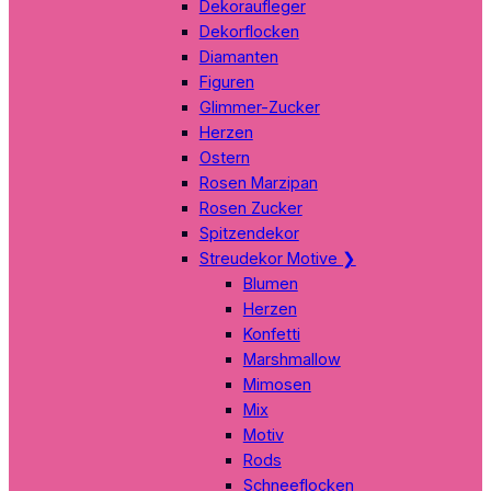
Dekoraufleger
Dekorflocken
Diamanten
Figuren
Glimmer-Zucker
Herzen
Ostern
Rosen Marzipan
Rosen Zucker
Spitzendekor
Streudekor Motive
❯
Blumen
Herzen
Konfetti
Marshmallow
Mimosen
Mix
Motiv
Rods
Schneeflocken