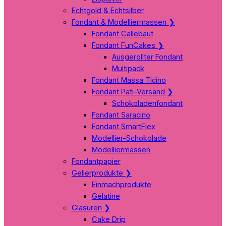
Echtgold & Echtsilber
Fondant & Modelliermassen
❯
Fondant Callebaut
Fondant FunCakes
❯
Ausgerollter Fondant
Multipack
Fondant Massa Ticino
Fondant Pati-Versand
❯
Schokoladenfondant
Fondant Saracino
Fondant SmartFlex
Modellier-Schokolade
Modelliermassen
Fondantpapier
Gelierprodukte
❯
Einmachprodukte
Gelatine
Glasuren
❯
Cake Drip