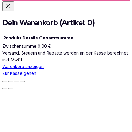
g
r
a
Dein Warenkorb
(Artikel: 0)
m
Produkt
Details
Gesamtsumme
Zwischensumme
0,00 €
Produkte
Versand, Steuern und Rabatte werden an der Kasse berechnet.
inkl. MwSt.
im
Warenkorb anzeigen
Warenkorb
Zur Kasse gehen