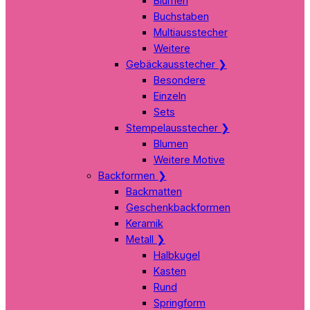
Blumen
Buchstaben
Multiausstecher
Weitere
Gebäckausstecher
❯
Besondere
Einzeln
Sets
Stempelausstecher
❯
Blumen
Weitere Motive
Backformen
❯
Backmatten
Geschenkbackformen
Keramik
Metall
❯
Halbkugel
Kasten
Rund
Springform