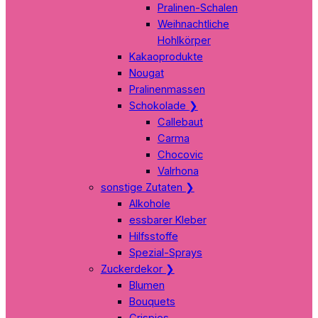
Pralinen-Schalen
Weihnachtliche
Hohlkörper
Kakaoprodukte
Nougat
Pralinenmassen
Schokolade
❯
Callebaut
Carma
Chocovic
Valrhona
sonstige Zutaten
❯
Alkohole
essbarer Kleber
Hilfsstoffe
Spezial-Sprays
Zuckerdekor
❯
Blumen
Bouquets
Crispies