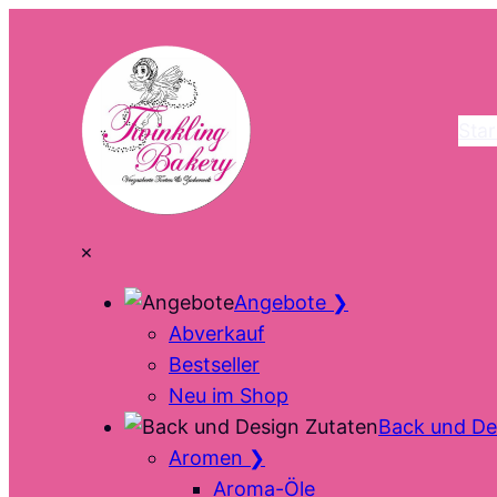
Zum
Inhalt
springen
Star
×
Angebote
❯
Abverkauf
Bestseller
Neu im Shop
Back und De
Aromen
❯
Aroma-Öle