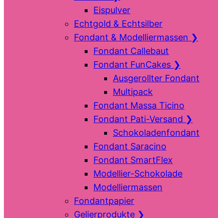
Eispulver
Echtgold & Echtsilber
Fondant & Modelliermassen
❯
Fondant Callebaut
Fondant FunCakes
❯
Ausgerollter Fondant
Multipack
Fondant Massa Ticino
Fondant Pati-Versand
❯
Schokoladenfondant
Fondant Saracino
Fondant SmartFlex
Modellier-Schokolade
Modelliermassen
Fondantpapier
Gelierprodukte
❯