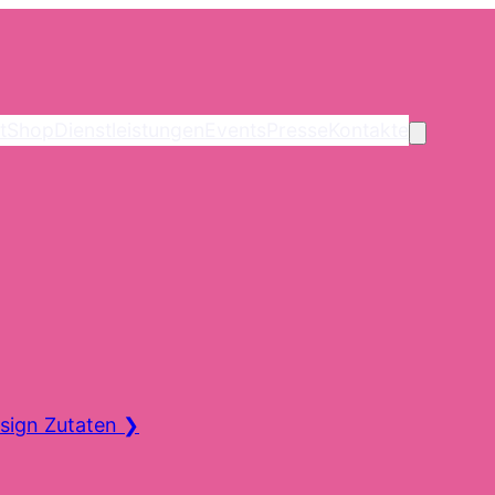
t
Shop
Dienstleistungen
Events
Presse
Kontakte
sign Zutaten
❯