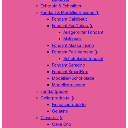
Echtgold & Echtsilber
Fondant & Modelliermassen
❯
Fondant Callebaut
Fondant FunCakes
❯
Ausgerollter Fondant
Multipack
Fondant Massa Ticino
Fondant Pati-Versand
❯
Schokoladenfondant
Fondant Saracino
Fondant SmartFlex
Modellier-Schokolade
Modelliermassen
Fondantpapier
Gelierprodukte
❯
Einmachprodukte
Gelatine
Glasuren
❯
Cake Drip