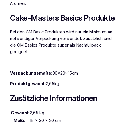
r
Aromen.
l
w
Cake-Masters Basics Produkte
e
i
Bei den CM Basic Produkten wird nur ein Minimum an
ß
notwendiger Verpackung verwendet. Zusätzlich sind
2
die CM Basics Produkte super als Nachfüllpack
,
geeignet.
5
k
g
Verpackungsmaße:
30x20x15cm
M
e
Produktgewicht:
2,65kg
n
g
Zusätzliche Informationen
e
Gewicht
2,65 kg
Maße
15 × 30 × 20 cm