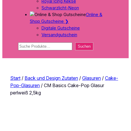
Royal Icing Kekse
Schwarzlicht-Neon
Online &
Shop Gutscheine
❯
Digitale Gutscheine
Versandgutschein
Suchen
Suchen
Start
/
Back und Design Zutaten
/
Glasuren
/
Cake-
Pop-Glasuren
/ CM Basics Cake-Pop Glasur
perlweiß 2,5kg