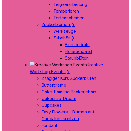
Teigverarbeitung
Temperieren
Tortenscheiben
Zuckerblumen
❯
Werkzeuge
Zubehör
❯
Blumendraht
Floristenband
Staubblüten
Kreative
Workshop Events
❯
2 tägiger Kurs Zuckerblüten
Buttercreme
Cake-Painting Backerlebnis
Cakesicle-Dream
Cupcakes
Easy Flowers – Blumen auf
Cupcakes spritzen
Fondant