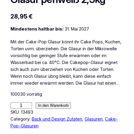
28,95
€
Mindestens haltbar bis:
31. Mai 2027
Mit der Cake-Pop Glasur könnt ihr Cake Pops, Kuchen,
Torten uvm. überziehen. Die Glasur in der Mikrowelle
vorsichtig bei geringer Stufe erwärmen oder im
Wasserbad bei ca. 40°C. Die Cakepop-Glasur eignet
sich auch zum überziehen von Kuchen oder Torten.
Wenn noch Glasur übrig bleibt, kann diese einfach
immer wieder erwärmt werden. Die Glasur hat einen…
100030 vorrätig
C
In den Warenkorb
M
SKU:
13493
B
Category:
Back und Design Zutaten
, 
Glasuren
, 
Cake-
a
Pop-Glasuren
s