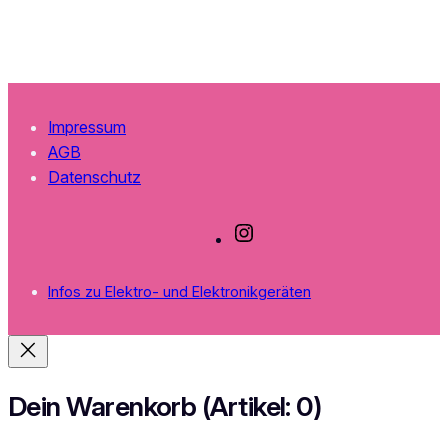
Impressum
AGB
Datenschutz
I
n
s
Infos zu Elektro- und Elektronikgeräten
t
a
g
r
a
Dein Warenkorb
(Artikel: 0)
m