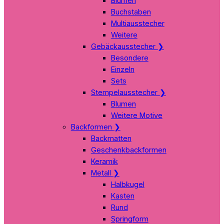
Blumen
Buchstaben
Multiausstecher
Weitere
Gebäckausstecher
❯
Besondere
Einzeln
Sets
Stempelausstecher
❯
Blumen
Weitere Motive
Backformen
❯
Backmatten
Geschenkbackformen
Keramik
Metall
❯
Halbkugel
Kasten
Rund
Springform