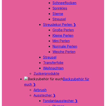
Schneeflocken
Sprinkles
Sterne
Streusel
Streudekor Perlen
❯
Große Perlen
Kleine Perlen
Mini Perlen
Normale Perlen
Weiche Perlen
Streusel
Transferfolie
Weihnachten
Zuckerprodukte
Backzubehör für
euch
❯
Airbrush
Ausstecher
❯
Fondantausstecher
❯