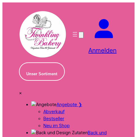
Zum
Inhalt
springen
Anmelden
Unser Sortiment
×
Angebote
❯
Abverkauf
Bestseller
Neu im Shop
Back und