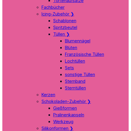
Tortenaufsätze
Fachbücher
Icing-Zubehör
❯
Schablonen
Spritzbeutel
Tüllen
❯
Blumennägel
Blüten
Französische Tüllen
Lochtüllen
Sets
sonstige Tüllen
Sternband
Sterntüllen
Kerzen
Schokoladen-Zubehör
❯
Gießformen
Pralinenkapseln
Werkzeug
Silikonformen
❯