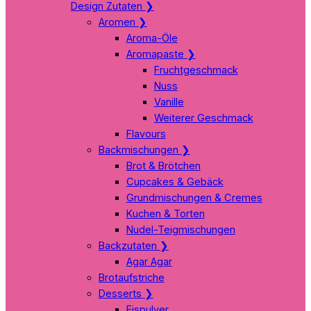
Design Zutaten
❯
Aromen
❯
Aroma-Öle
Aromapaste
❯
Fruchtgeschmack
Nuss
Vanille
Weiterer Geschmack
Flavours
Backmischungen
❯
Brot & Brötchen
Cupcakes & Gebäck
Grundmischungen & Cremes
Kuchen & Torten
Nudel-Teigmischungen
Backzutaten
❯
Agar Agar
Brotaufstriche
Desserts
❯
Eispulver