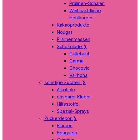
Pralinen-Schalen
Weihnachtliche
Hohlkörper
Kakaoprodukte
Nougat
Pralinenmassen
Schokolade
❯
Callebaut
Carma
Chocovic
Valrhona
sonstige Zutaten
❯
Alkohole
essbarer Kleber
Hilfsstoffe
Spezial-Sprays
Zuckerdekor
❯
Blumen
Bouquets
Crispies