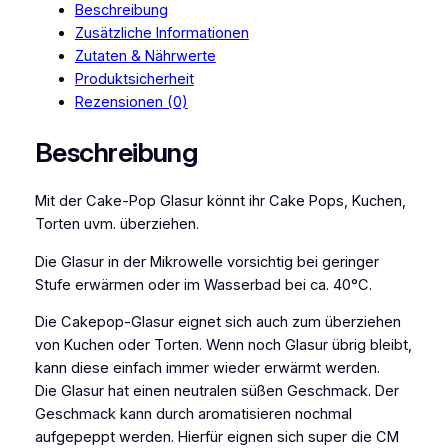
Beschreibung
i
Zusätzliche Informationen
c
Zutaten & Nährwerte
s
Produktsicherheit
C
Rezensionen (0)
a
k
Beschreibung
e
-
Mit der Cake-Pop Glasur könnt ihr Cake Pops, Kuchen,
P
Torten uvm. überziehen.
o
p
Die Glasur in der Mikrowelle vorsichtig bei geringer
G
Stufe erwärmen oder im Wasserbad bei ca. 40°C.
l
a
Die Cakepop-Glasur eignet sich auch zum überziehen
s
von Kuchen oder Torten. Wenn noch Glasur übrig bleibt,
u
kann diese einfach immer wieder erwärmt werden.
r
Die Glasur hat einen neutralen süßen Geschmack. Der
p
Geschmack kann durch aromatisieren nochmal
e
aufgepeppt werden. Hierfür eignen sich super die CM