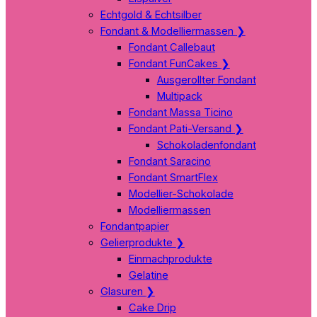
Echtgold & Echtsilber
Fondant & Modelliermassen
❯
Fondant Callebaut
Fondant FunCakes
❯
Ausgerollter Fondant
Multipack
Fondant Massa Ticino
Fondant Pati-Versand
❯
Schokoladenfondant
Fondant Saracino
Fondant SmartFlex
Modellier-Schokolade
Modelliermassen
Fondantpapier
Gelierprodukte
❯
Einmachprodukte
Gelatine
Glasuren
❯
Cake Drip