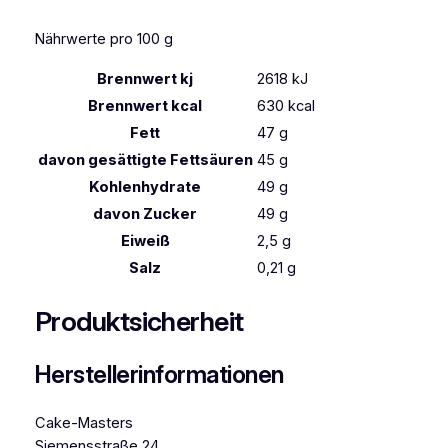
Nährwerte pro 100 g
Brennwert kj
2618
kJ
Brennwert kcal
630
kcal
Fett
47
g
davon
gesättigte Fettsäuren
45
g
Kohlenhydrate
49
g
davon
Zucker
49
g
Eiweiß
2,5
g
Salz
0,21
g
Produktsicherheit
Herstellerinformationen
Cake-Masters
Siemensstraße 24