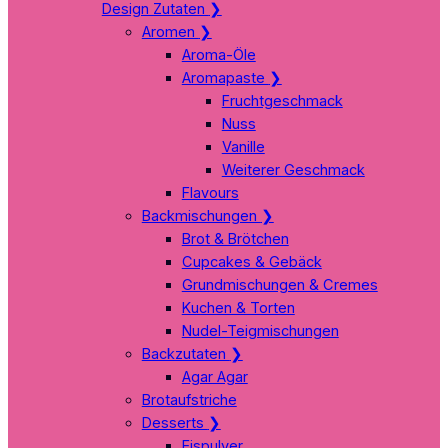
Design Zutaten
❯
Aromen
❯
Aroma-Öle
Aromapaste
❯
Fruchtgeschmack
Nuss
Vanille
Weiterer Geschmack
Flavours
Backmischungen
❯
Brot & Brötchen
Cupcakes & Gebäck
Grundmischungen & Cremes
Kuchen & Torten
Nudel-Teigmischungen
Backzutaten
❯
Agar Agar
Brotaufstriche
Desserts
❯
Eispulver