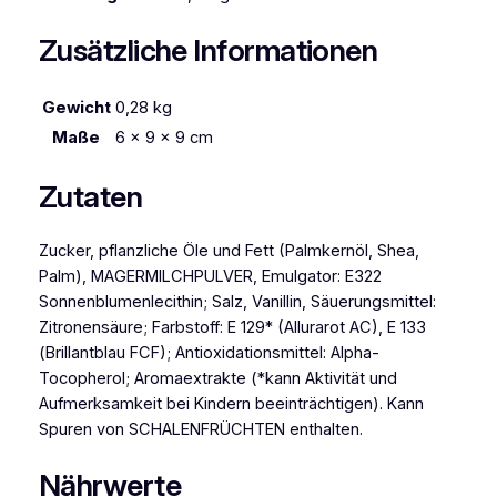
e
r
Zusätzliche Informationen
e
2
6
Gewicht
0,28 kg
0
Maße
6 × 9 × 9 cm
g
M
Zutaten
e
n
Zucker, pflanzliche Öle und Fett (Palmkernöl, Shea,
g
Palm), MAGERMILCHPULVER, Emulgator: E322
e
Sonnenblumenlecithin; Salz, Vanillin, Säuerungsmittel:
Zitronensäure; Farbstoff: E 129* (Allurarot AC), E 133
(Brillantblau FCF); Antioxidationsmittel: Alpha-
Tocopherol; Aromaextrakte (*kann Aktivität und
Aufmerksamkeit bei Kindern beeinträchtigen). Kann
Spuren von SCHALENFRÜCHTEN enthalten.
Nährwerte