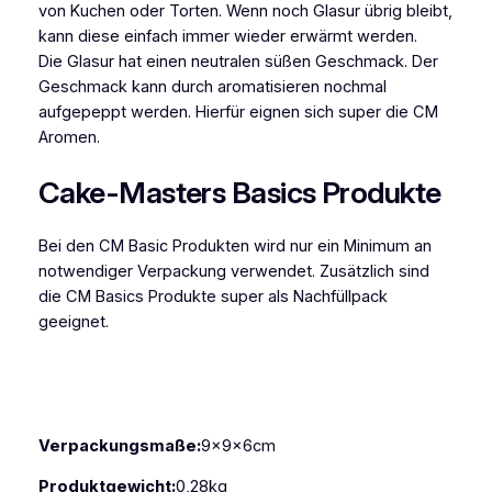
von Kuchen oder Torten. Wenn noch Glasur übrig bleibt,
n
kann diese einfach immer wieder erwärmt werden.
a
Die Glasur hat einen neutralen süßen Geschmack. Der
t
Geschmack kann durch aromatisieren nochmal
u
aufgepeppt werden. Hierfür eignen sich super die CM
r
Aromen.
a
l
Cake-Masters Basics Produkte
f
l
a
Bei den CM Basic Produkten wird nur ein Minimum an
v
notwendiger Verpackung verwendet. Zusätzlich sind
o
die CM Basics Produkte super als Nachfüllpack
u
geeignet.
r
H
i
m
b
Verpackungsmaße:
9x9x6cm
e
Produktgewicht:
0,28kg