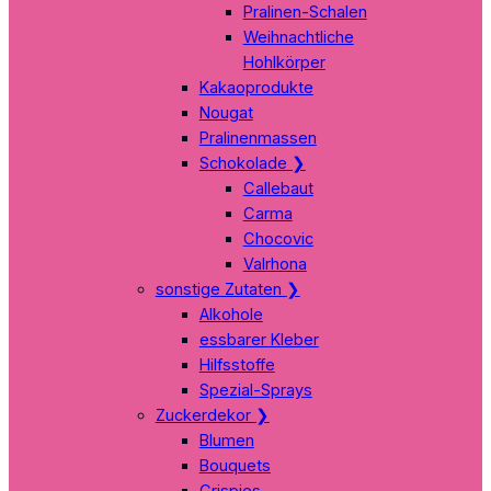
Pralinen-Schalen
Weihnachtliche
Hohlkörper
Kakaoprodukte
Nougat
Pralinenmassen
Schokolade
❯
Callebaut
Carma
Chocovic
Valrhona
sonstige Zutaten
❯
Alkohole
essbarer Kleber
Hilfsstoffe
Spezial-Sprays
Zuckerdekor
❯
Blumen
Bouquets
Crispies