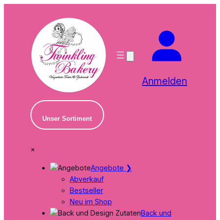
Zum
Inhalt
springen
Anmelden
Unser Sortiment
×
Angebote
❯
Abverkauf
Bestseller
Neu im Shop
Back und