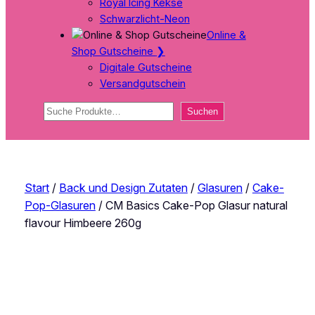
Royal Icing Kekse
Schwarzlicht-Neon
Online &
Shop Gutscheine
❯
Digitale Gutscheine
Versandgutschein
Suchen
Suchen
Start
/
Back und Design Zutaten
/
Glasuren
/
Cake-
Pop-Glasuren
/ CM Basics Cake-Pop Glasur natural
flavour Himbeere 260g