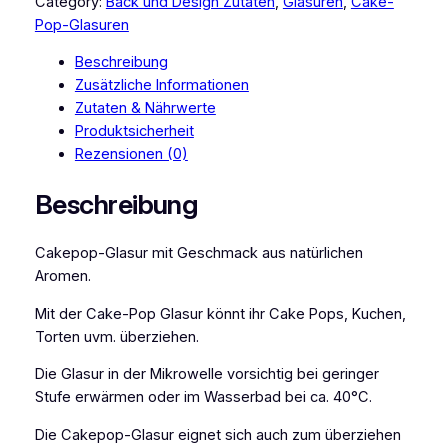
B
Category:
Back und Design Zutaten
, 
Glasuren
, 
Cake-
a
Pop-Glasuren
s
Beschreibung
i
Zusätzliche Informationen
c
Zutaten & Nährwerte
s
Produktsicherheit
C
Rezensionen (0)
a
k
Beschreibung
e
-
Cakepop-Glasur mit Geschmack aus natürlichen
P
Aromen.
o
p
Mit der Cake-Pop Glasur könnt ihr Cake Pops, Kuchen,
G
Torten uvm. überziehen.
l
a
Die Glasur in der Mikrowelle vorsichtig bei geringer
s
Stufe erwärmen oder im Wasserbad bei ca. 40°C.
u
Die Cakepop-Glasur eignet sich auch zum überziehen
r