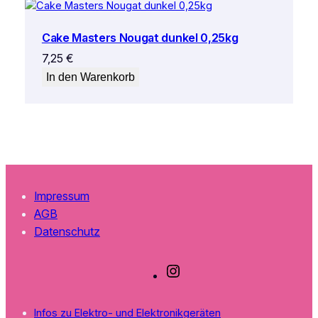
Cake Masters Nougat dunkel 0,25kg
7,25
€
In den Warenkorb
Impressum
AGB
Datenschutz
I
n
s
Infos zu Elektro- und Elektronikgeräten