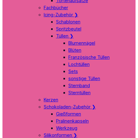
Tortenaufsätze
Fachbücher
Icing-Zubehör
❯
Schablonen
Spritzbeutel
Tüllen
❯
Blumennägel
Blüten
Französische Tüllen
Lochtüllen
Sets
sonstige Tüllen
Sternband
Sterntüllen
Kerzen
Schokoladen-Zubehör
❯
Gießformen
Pralinenkapseln
Werkzeug
Silikonformen
❯