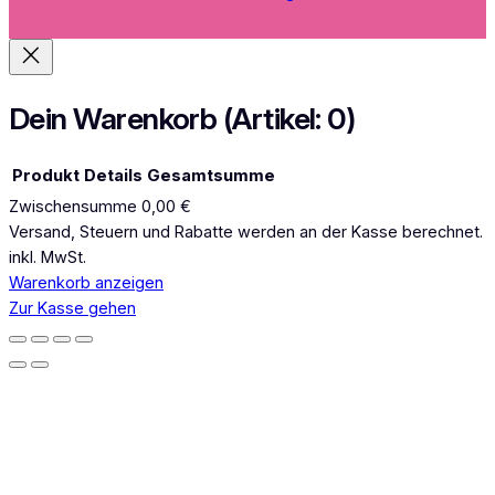
t
a
g
r
a
Dein Warenkorb
(Artikel: 0)
m
Produkt
Details
Gesamtsumme
Zwischensumme
0,00 €
Produkte
Versand, Steuern und Rabatte werden an der Kasse berechnet.
inkl. MwSt.
im
Warenkorb anzeigen
Warenkorb
Zur Kasse gehen