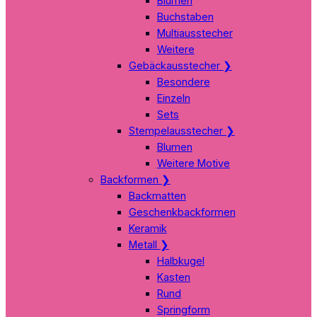
Blumen
Buchstaben
Multiausstecher
Weitere
Gebäckausstecher
❯
Besondere
Einzeln
Sets
Stempelausstecher
❯
Blumen
Weitere Motive
Backformen
❯
Backmatten
Geschenkbackformen
Keramik
Metall
❯
Halbkugel
Kasten
Rund
Springform