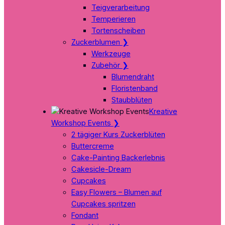
Teigverarbeitung
Temperieren
Tortenscheiben
Zuckerblumen
❯
Werkzeuge
Zubehör
❯
Blumendraht
Floristenband
Staubblüten
Kreative
Workshop Events
❯
2 tägiger Kurs Zuckerblüten
Buttercreme
Cake-Painting Backerlebnis
Cakesicle-Dream
Cupcakes
Easy Flowers – Blumen auf
Cupcakes spritzen
Fondant