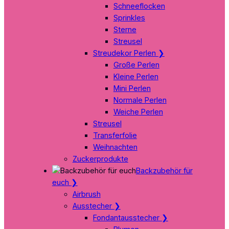
Schneeflocken
Sprinkles
Sterne
Streusel
Streudekor Perlen
❯
Große Perlen
Kleine Perlen
Mini Perlen
Normale Perlen
Weiche Perlen
Streusel
Transferfolie
Weihnachten
Zuckerprodukte
Backzubehör für
euch
❯
Airbrush
Ausstecher
❯
Fondantausstecher
❯